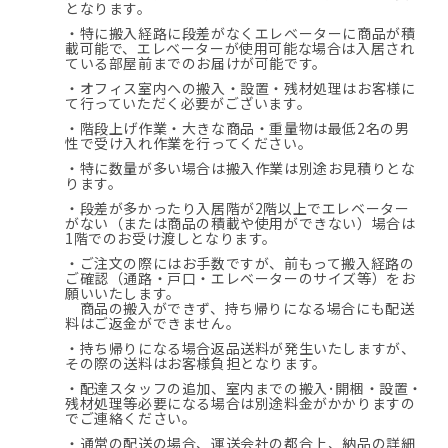
となります。
・特に搬入経路に段差がなくエレベーターに商品が積
載可能で、エレベーターが使用可能な場合は入居され
ている部屋前までのお届けが可能です。
・オフィス室内への搬入・設置・残材処理はお客様に
て行っていただく必要がございます。
・階段上げ作業・大きな商品・重量物は最低2名の男
性で受け入れ作業を行ってください。
・特に数量が多い場合は搬入作業は別途お見積りとな
ります。
・段差が多かったり入居階が2階以上でエレベーター
がない（または商品の積載や使用ができない）場合は
1階でのお受け渡しとなります。
・ご注文の際にはお手数ですが、前もって搬入経路の
ご確認（通路・戸口・エレベーターのサイズ等）をお
願いいたします。
商品の搬入ができず、持ち帰りになる場合にも配送
料はご返金ができません。
・持ち帰りになる場合返品送料が発生いたしますが、
その際の送料はお客様負担となります。
・配達スタッフの追加、室内までの搬入･開梱・設置・
残材処理等必要になる場合は別途料金がかかりますの
でご連絡ください。
・通常の配送の場合、運送会社の都合上、納品の詳細