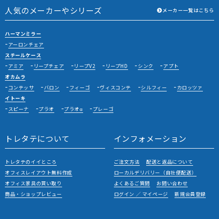
人気のメーカーやシリーズ
メーカー一覧はこちら
ハーマンミラー
アーロンチェア
スチールケース
アミア
リープチェア
リープV2
リープHD
シンク
アプト
オカムラ
コンテッサ
バロン
フィーゴ
ヴィスコンテ
シルフィー
カロッツァ
イトーキ
スピーナ
プラオ
プラオα
プレーゴ
トレタテについて
インフォメーション
トレタテのイイところ
ご注文方法
配送と返品について
オフィスレイアウト無料作成
ローカルデリバリー（自社便配送）
オフィス家具の買い取り
よくあるご質問
お問い合わせ
商品・ショップレビュー
ログイン ／ マイページ
新規会員登録