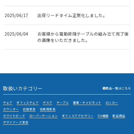
2025/06/17
出荷リードタイム正常化しました。
2025/06/04
お客様から電動昇降テーブルの組み立て完了後
の画像をいただきました。
2025/05/21
U社様に書庫を納品させていただきました。
取扱いカテゴリー
商品一覧はこちら
チェア
オフィスチェア
デスク
テーブル
書庫・キャビネット
ロッカー
カウンター
応接家具
役員用家具
ホワイトボード
ローパーテーション
オフィスアクセサリー
OA機器
新品商品
デザイナーズ家具