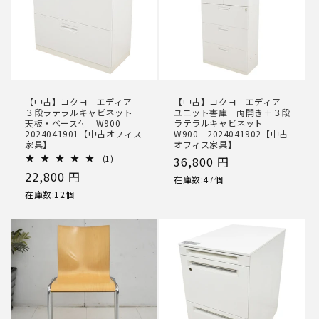
【中古】コクヨ エディア
【中古】コクヨ エディア
３段ラテラルキャビネット
ユニット書庫 両開き＋３段
天板・ベース付 W900
ラテラルキャビネット
2024041901【中古オフィス
W900 2024041902【中古
家具】
オフィス家具】
1
(1)
通
36,800 円
レ
通
22,800 円
常
ビ
在庫数:47個
ュ
常
価
在庫数:12個
ー
価
数
格
の
格
合
計