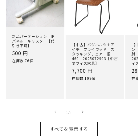
新品パーテーション IP
パネル キャスター【代
【中古】パグホルツ＋ア
【
引き不可】
イチ プライウッド ス
ン
通
500 円
タッキングチェア 幅
肘
460 2025072903【中古
20
常
在庫数:76個
オフィス家具】
ィ
価
通
7,700 円
通
28
格
常
常
在庫数:108個
在庫
価
価
格
格
の
1
/
5
すべてを表示する