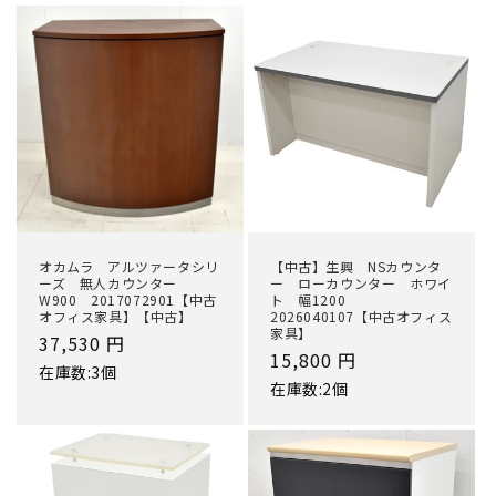
オカムラ アルツァータシリ
【中古】生興 NSカウンタ
ーズ 無人カウンター
ー ローカウンター ホワイ
W900 2017072901【中古
ト 幅1200
オフィス家具】【中古】
2026040107【中古オフィス
家具】
通
37,530 円
通
15,800 円
常
在庫数:3個
常
在庫数:2個
価
価
格
格