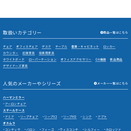
2025/05/21
U社様に書庫を納品させていただきました。
取扱いカテゴリー
商品一覧はこちら
チェア
オフィスチェア
デスク
テーブル
書庫・キャビネット
ロッカー
カウンター
応接家具
役員用家具
ホワイトボード
ローパーテーション
オフィスアクセサリー
OA機器
新品商品
デザイナーズ家具
人気のメーカーやシリーズ
メーカー一覧はこちら
ハーマンミラー
アーロンチェア
スチールケース
アミア
リープチェア
リープV2
リープHD
シンク
アプト
オカムラ
コンテッサ
バロン
フィーゴ
ヴィスコンテ
シルフィー
カロッツァ