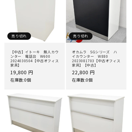
売り切れ
売り切れ
【中古】イトーキ 無人カウ
オカムラ SGシリーズ ハ
ンター 電話台 W600
イカウンター W880
2024030504【中古オフィス
2023081703【中古オフィス
家具】
家具】【中古】
通
19,800 円
通
22,800 円
常
常
在庫数:0個
在庫数:0個
価
価
格
格