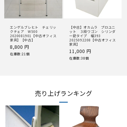
エンゲルブレヒト チェリッ
【中古】オカムラ プロユニ
クチェア W500
ット ３段ワゴン シリンダ
2020081901【中古オフィス
ー錠タイプ 幅393
家具】【中古】
2025092208【中古オフィス
家具】
通
8,800 円
通
11,000 円
常
在庫数:21個
常
在庫数:38個
価
価
格
格
売り上げランキング