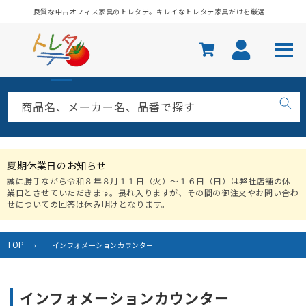
コンテ
良質な中古オフィス家具のトレタテ。キレイなトレタテ家具だけを厳選
ンツに
進む
商品名、メーカー名、品番で探す
夏期休業日のお知らせ
誠に勝手ながら令和８年８月１１日（火）〜１６日（日）は弊社店舗の休
業日とさせていただきます。畏れ入りますが、その間の御注文やお問い合わ
せについての回答は休み明けとなります。
TOP
›
インフォメーションカウンター
コ
インフォメーションカウンター