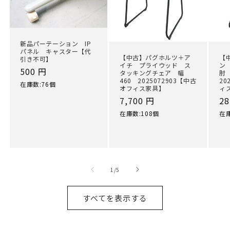
新品パーテーション IP
パネル キャスター【代
【中古】パグホルツ＋ア
【
引き不可】
イチ プライウッド ス
ン
通
500 円
タッキングチェア 幅
肘
460 2025072903【中古
20
常
在庫数:76個
オフィス家具】
ィ
価
通
7,700 円
通
28
格
常
常
在庫数:108個
在庫
価
価
格
格
の
1
/
5
すべてを表示する