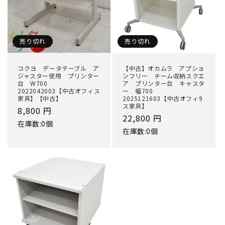
売り切れ
売り切れ
コクヨ データテーブル ア
【中古】オカムラ アプショ
ジャスター使用 プリンター
ンフリー チーム収納スクエ
台 W700
ア プリンター台 キャスタ
2022042003【中古オフィス
ー 幅700
家具】【中古】
2025121603【中古オフィ9
ス家具】
通
8,800 円
通
22,800 円
常
在庫数:0個
常
在庫数:0個
価
価
格
格