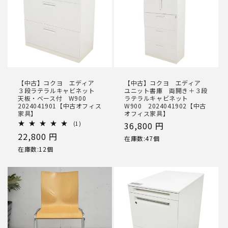
【中古】コクヨ エディア
【中古】コクヨ エディア
３段ラテラルキャビネット
ユニット書庫 両開き＋３段
天板・ベース付 W900
ラテラルキャビネット
2024041901【中古オフィス
W900 2024041902【中古
家具】
オフィス家具】
1
(1)
通
36,800 円
レ
通
22,800 円
常
ビ
在庫数:47個
ュ
常
価
在庫数:12個
ー
価
数
格
の
格
合
計