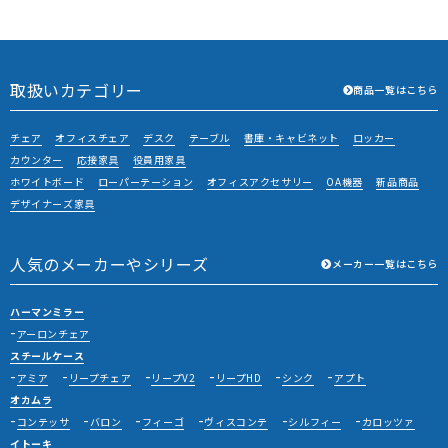
取扱いカテゴリー
商品一覧はこちら
チェア
オフィスチェア
デスク
テーブル
書庫・キャビネット
ロッカー
カウンター
応接家具
役員用家具
ホワイトボード
ローパーテーション
オフィスアクセサリー
OA機器
新品商品
デザイナーズ家具
人気のメーカーやシリーズ
メーカー一覧はこちら
ハーマンミラー
アーロンチェア
スチールケース
アミア
リープチェア
リープV2
リープHD
シンク
アプト
オカムラ
コンテッサ
バロン
フィーゴ
ヴィスコンテ
シルフィー
カロッツァ
イトーキ