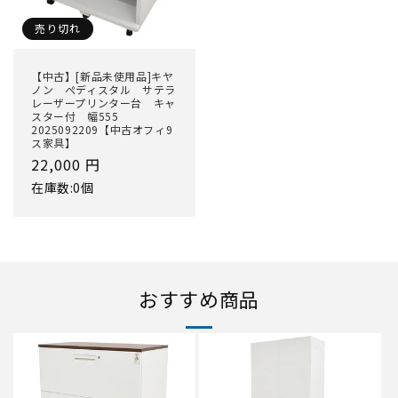
売り切れ
【中古】[新品未使用品]キヤ
ノン ぺディスタル サテラ
レーザープリンター台 キャ
スター付 幅555
2025092209【中古オフィ9
ス家具】
通
22,000 円
常
在庫数:0個
価
格
おすすめ商品