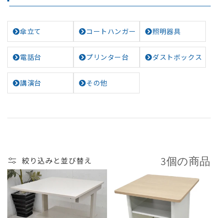
レ
ク
傘立て
コートハンガー
照明器具
シ
ョ
電話台
プリンター台
ダストボックス
ン
:
講演台
その他
3個の商品
絞り込みと並び替え