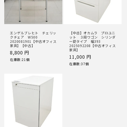
エンゲルブレヒト チェリッ
【中古】オカムラ プロユニ
クチェア W500
ット ３段ワゴン シリンダ
2020081901【中古オフィス
ー錠タイプ 幅393
家具】【中古】
2025092208【中古オフィス
家具】
通
8,800 円
通
11,000 円
常
在庫数:21個
常
在庫数:37個
価
価
格
格