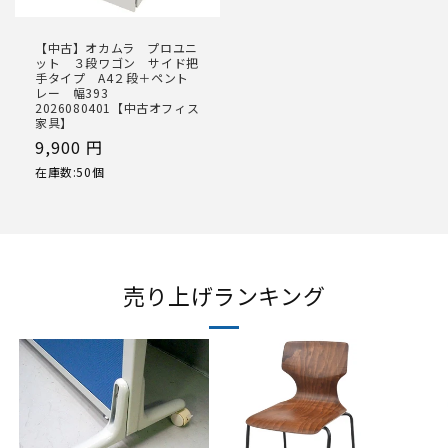
【中古】オカムラ プロユニ
ット ３段ワゴン サイド把
手タイプ A4２段＋ペント
レー 幅393
2026080401【中古オフィス
家具】
通
9,900 円
常
在庫数:50個
価
格
売り上げランキング