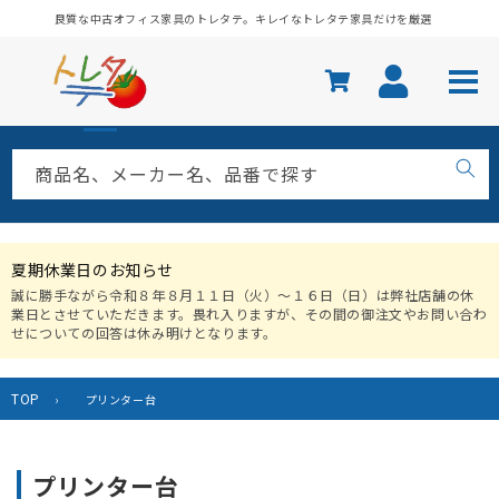
コンテ
良質な中古オフィス家具のトレタテ。キレイなトレタテ家具だけを厳選
ンツに
進む
商品名、メーカー名、品番で探す
夏期休業日のお知らせ
誠に勝手ながら令和８年８月１１日（火）〜１６日（日）は弊社店舗の休
業日とさせていただきます。畏れ入りますが、その間の御注文やお問い合わ
せについての回答は休み明けとなります。
TOP
›
プリンター台
コ
プリンター台