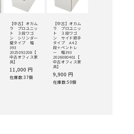
【中古】オカム
【中古】オカム
ラ プロユニッ
ラ プロユニッ
ト ３段ワゴ
ト ３段ワゴ
ン シリンダー
ン サイド把手
錠タイプ 幅
タイプ A4２
393
段＋ペントレ
2025092208【
ー 幅393
中古オフィス家
2026080401【
具】
中古オフィス家
具】
通
11,000 円
通
9,900 円
常
在庫数:37個
常
在庫数:50個
価
価
格
格