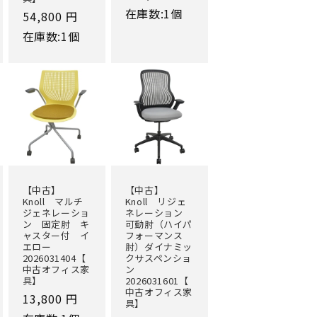
常
在庫数:1個
通
54,800 円
価
常
在庫数:1個
格
価
格
【中古】
【中古】
Knoll マルチ
Knoll リジェ
ジェネレーショ
ネレーション
ン 固定肘 キ
可動肘（ハイパ
ャスター付 イ
フォーマンス
エロー
肘）ダイナミッ
2026031404【
クサスペンショ
中古オフィス家
ン
具】
2026031601【
中古オフィス家
通
13,800 円
具】
常