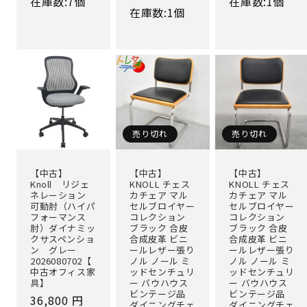
在庫数:7個
在庫数:1個
常
在庫数:1個
価
価
価
格
格
格
売り切れ
売り切れ
【中古】
【中古】
【中古】
Knoll リジェ
KNOLL チェス
KNOLL チェス
ネレーション
カチェア マル
カチェア マル
可動肘（ハイパ
セルブロイヤー
セルブロイヤー
フォーマンス
コレクション
コレクション
肘）ダイナミッ
ブラック 合皮
ブラック 合皮
クサスペンショ
合成皮革 ビニ
合成皮革 ビニ
ン グレー
ールレザー張り
ールレザー張り
2026080702【
ノル ノール ミ
ノル ノール ミ
中古オフィス家
ッドセンチュリ
ッドセンチュリ
具】
ー バウハウス
ー バウハウス
ビンテージ品
ビンテージ品
通
36,800 円
ダイニングチェ
ダイニングチェ