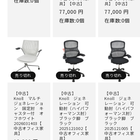
在庫数:0個
具】【中古】
具】【中古】
価
通
77,000 円
通
77,000 円
格
常
常
在庫数:0個
在庫数:0個
価
価
格
格
売り切れ
売り切れ
売り切れ
【中古】
【中古】
【中古】
Knoll マルチ
Knoll ジェネ
Knoll ジェネ
ジェネレーショ
レーション 可
レーション 可
ン 固定肘 キ
動肘（ハイパフ
動肘（ハイパフ
ャスター付 オ
ォーマンス肘）
ォーマンス肘）
フホワイト
ブラック脚 ブ
ブラック脚 ブ
2026031403【
ラック
ラック
中古オフィス家
2025121002【
2025121005【
具】
中古オフィス家
中古オフィス家
具】
具】