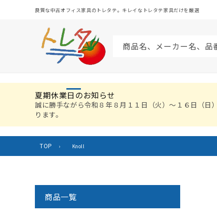
コンテ
ンツに
良質な中古オフィス家具のトレタテ。キレイなトレタテ家具だけを厳選
進む
商品名、メーカー名、品
夏期休業日のお知らせ
誠に勝手ながら令和８年８月１１日（火）〜１６日（日
ります。
TOP
›
Knoll
商品一覧