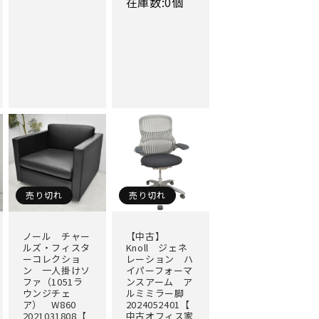
在庫数:0個
格
格
価
格
売り切れ
売り切れ
ノール チャー
【中古】
ルズ・フィスタ
Knoll ジェネ
ーコレクショ
レーション ハ
ン 一人掛けソ
イパーフォーマ
ファ（1051ラ
ンスアーム ア
ウンジチェ
ルミミラー脚
ア） W860
2024052401【
2021031808【
中古オフィス家