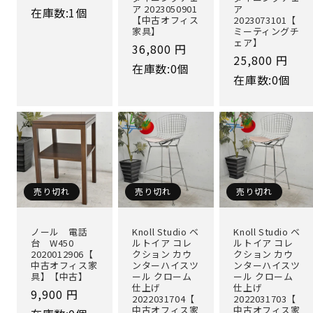
常
ア 2023050901
ア
在庫数:1個
【中古オフィス
2023073101【
価
家具】
ミーティングチ
格
ェア】
通
36,800 円
通
25,800 円
常
在庫数:0個
常
在庫数:0個
価
価
格
格
売り切れ
売り切れ
売り切れ
ノール 電話
Knoll Studio ベ
Knoll Studio ベ
台 W450
ルトイア コレ
ルトイア コレ
2020012906【
クション カウ
クション カウ
中古オフィス家
ンターハイスツ
ンターハイスツ
具】【中古】
ール クローム
ール クローム
仕上げ
仕上げ
通
9,900 円
2022031704【
2022031703【
常
中古オフィス家
中古オフィス家