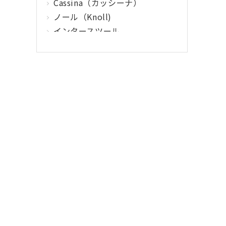
Cassina（カッシーナ）
ノール（Knoll)
インタースツール
クマヒラ
サガワ
ウィルクハーン
カロッツァ
その他メーカー