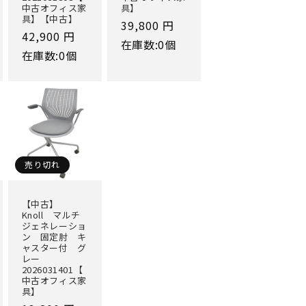
中古オフィス家
具】
具】【中古】
通
39,800 円
通
42,900 円
常
在庫数:0個
常
在庫数:0個
価
価
格
格
売り切れ
【中古】
Knoll マルチ
ジェネレーショ
ン 固定肘 キ
ャスター付 グ
レー
2026031401【
中古オフィス家
具】