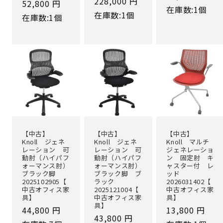
通
228,000 円
通
52,800 円
常
在庫数:1個
常
在庫数:1個
常
在庫数:1個
価
価
価
格
格
格
【中古】
【中古】
【中古】
Knoll ジェネ
Knoll ジェネ
Knoll マルチ
レーション 可
レーション 可
ジェネレーショ
動肘（ハイパフ
動肘（ハイパフ
ン 固定肘 キ
ォーマンス肘）
ォーマンス肘）
ャスター付 レ
ブラック脚
ブラック脚 ブ
ッド
2025102905【
ラック
2026031402【
中古オフィス家
2025121004【
中古オフィス家
具】
中古オフィス家
具】
具】
通
44,800 円
通
13,800 円
通
43,800 円
常
常