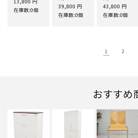
通
13,800 円
通
39,800 円
通
43,800 円
常
在庫数:0個
常
常
在庫数:0個
在庫数:0個
価
価
価
格
格
格
1
2
おすすめ