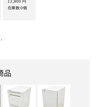
通
13,800 円
常
在庫数:0個
価
格
商品