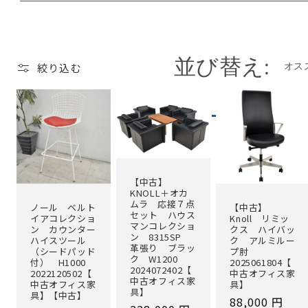
レ
ク
シ
並び替え:
絞り込む
ョ
ン
:
【中古】
KNOLL＋オカ
ムラ 応接７点
ノール ベルト
【中古】
セット ハウス
イアコレクショ
Knoll リミッ
マンコレクショ
ン カウンター
クス ハイバッ
ン 8315SP
ハイスツール
ク アルミルー
革張り ブラッ
（シードパッド
プ肘
ク W1200
付） H1000
2025061804【
2024072402【
2022120502【
中古オフィス家
中古オフィス家
中古オフィス家
具】
具】
具】【中古】
通
88,000 円