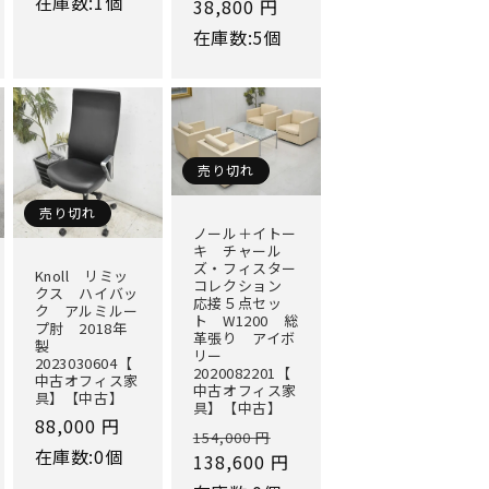
在庫数:1個
通
38,800 円
価
常
在庫数:5個
格
価
格
売り切れ
売り切れ
ノール＋イトー
キ チャール
ズ・フィスター
Knoll リミッ
コレクション
クス ハイバッ
応接５点セッ
ク アルミルー
ト W1200 総
プ肘 2018年
革張り アイボ
製
リー
2023030604【
2020082201【
中古オフィス家
中古オフィス家
具】【中古】
具】【中古】
通
88,000 円
通
セ
154,000 円
常
在庫数:0個
常
138,600 円
ー
価
価
ル