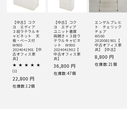
【中古】コク
【中古】コク
エンゲルブレヒ
ヨ エディア
ヨ エディア
ト チェリック
３段ラテラルキ
ユニット書庫
チェア
ャビネット 天
両開き＋３段ラ
W500
板・ベース付
テラルキャビネ
2020081901【
W900
ット W900
中古オフィス家
2024041901【中
2024041902【
具】【中古】
古オフィス家
中古オフィス家
通
8,800 円
具】
具】
常
在庫数:21個
通
36,800 円
価
1
(1)
常
在庫数:47個
レ
格
通
22,800 円
価
ビ
ュ
常
格
在庫数:12個
ー
価
数
の
格
合
計