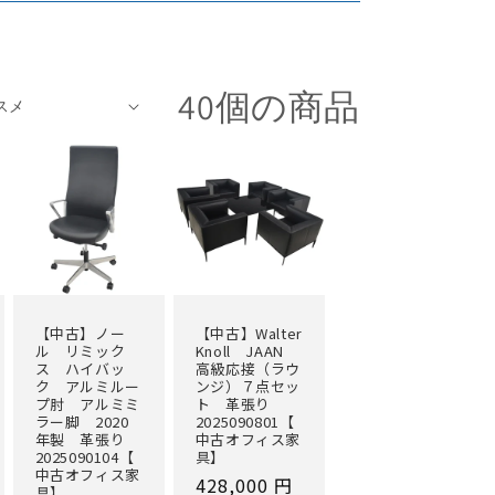
40個の商品
【中古】ノー
【中古】Walter
ル リミック
Knoll JAAN
ス ハイバッ
高級応接（ラウ
ク アルミルー
ンジ）７点セッ
プ肘 アルミミ
ト 革張り
ラー脚 2020
2025090801【
年製 革張り
中古オフィス家
2025090104【
具】
中古オフィス家
通
428,000 円
具】