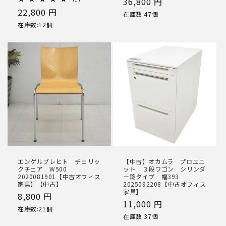
通
36,800 円
レ
通
22,800 円
常
ビ
在庫数:47個
ュ
常
価
在庫数:12個
ー
価
数
格
の
格
合
計
エンゲルブレヒト チェリッ
【中古】オカムラ プロユニ
クチェア W500
ット ３段ワゴン シリンダ
2020081901【中古オフィス
ー錠タイプ 幅393
家具】【中古】
2025092208【中古オフィス
家具】
通
8,800 円
通
11,000 円
常
在庫数:21個
常
在庫数:37個
価