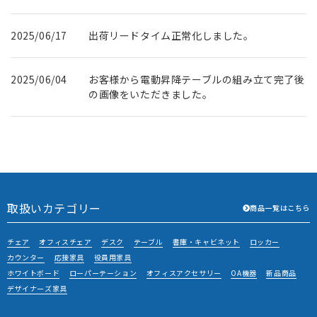
2025/06/17
出荷リードタイム正常化しました。
2025/06/04
お客様から電動昇降テーブルの組み立て完了後
の画像をいただきました。
2025/05/21
U社様に書庫を納品させていただきました。
取扱いカテゴリー
商品一覧はこちら
チェア
オフィスチェア
デスク
テーブル
書庫・キャビネット
ロッカー
カウンター
応接家具
役員用家具
ホワイトボード
ローパーテーション
オフィスアクセサリー
OA機器
新品商品
デザイナーズ家具