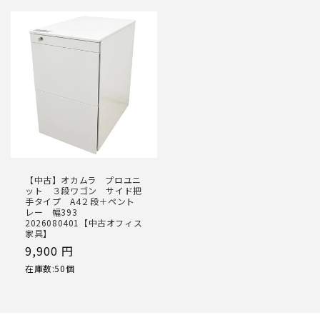
価
格
格
【中古】オカムラ プロユニ
ット ３段ワゴン サイド把
手タイプ A4２段＋ペント
レー 幅393
2026080401【中古オフィス
家具】
通
9,900 円
常
在庫数:50個
価
格