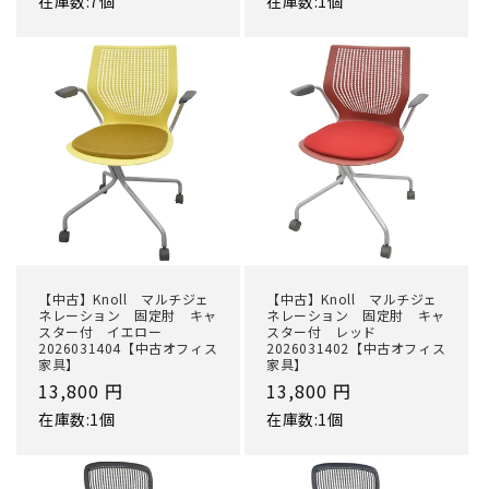
在庫数:7個
在庫数:1個
価
価
格
格
【中古】Knoll マルチジェ
【中古】Knoll マルチジェ
ネレーション 固定肘 キャ
ネレーション 固定肘 キャ
スター付 イエロー
スター付 レッド
2026031404【中古オフィス
2026031402【中古オフィス
家具】
家具】
通
13,800 円
通
13,800 円
常
常
在庫数:1個
在庫数:1個
価
価
格
格