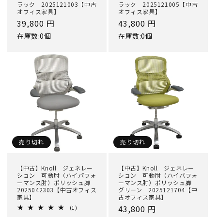
ラック 2025121003【中古
ラック 2025121005【中古
オフィス家具】
オフィス家具】
通
39,800 円
通
43,800 円
常
常
在庫数:0個
在庫数:0個
価
価
格
格
売り切れ
売り切れ
【中古】Knoll ジェネレー
【中古】Knoll ジェネレー
ション 可動肘（ハイパフォ
ション 可動肘（ハイパフォ
ーマンス肘）ポリッシュ脚
ーマンス肘）ポリッシュ脚
2025042303【中古オフィス
グリーン 2025121704【中
家具】
古オフィス家具】
通
43,800 円
1
(1)
レ