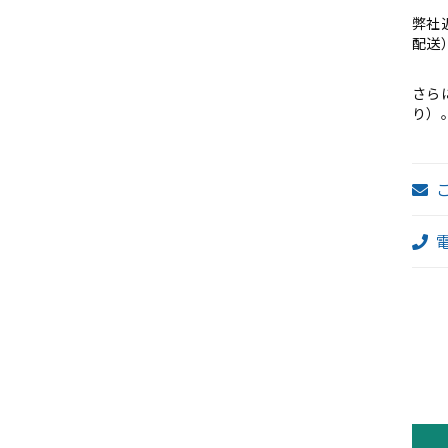
弊社
配送
さら
り）
2