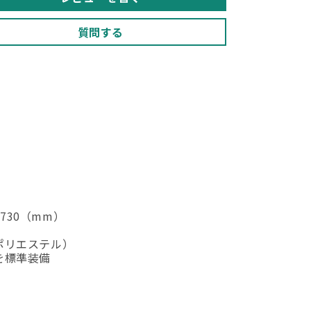
【中
【中
古】
古】
質問する
の
の
数
数
量
量
を
を
減
増
ら
や
す
す
0-730（mm）
ポリエステル）
を標準装備