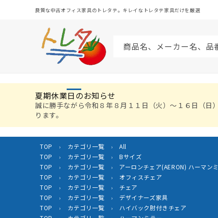
コンテ
ンツに
良質な中古オフィス家具のトレタテ。キレイなトレタテ家具だけを厳選
進む
商品名、メーカー名、品
夏期休業日のお知らせ
誠に勝手ながら令和８年８月１１日（火）〜１６日（日
ります。
TOP
カテゴリ一覧
All
›
›
TOP
カテゴリ一覧
Bサイズ
›
›
TOP
カテゴリ一覧
アーロンチェア(AERON) ハーマンミラー
›
›
TOP
カテゴリ一覧
オフィスチェア
›
›
TOP
カテゴリ一覧
チェア
›
›
TOP
カテゴリ一覧
デザイナーズ家具
›
›
TOP
カテゴリ一覧
ハイバック肘付きチェア
›
›
TOP
カテゴリ一覧
ハーマンミラー