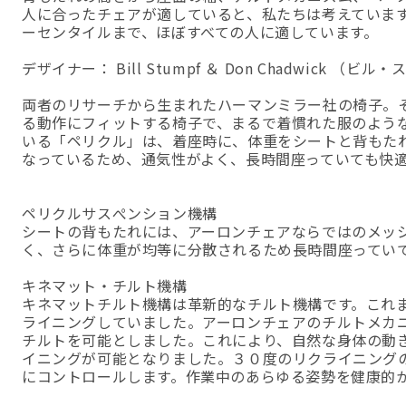
人に合ったチェアが適していると、私たちは考えています
ーセンタイルまで、ほぼすべての人に適しています。
デザイナー： Bill Stumpf ＆ Don Chadwick 
両者のリサーチから生まれたハーマンミラー社の椅子。
る動作にフィットする椅子で、まるで着慣れた服のよう
いる「ペリクル」は、着座時に、体重をシートと背もた
なっているため、通気性がよく、長時間座っていても快
ペリクルサスぺンション機構
シートの背もたれには、アーロンチェアならではのメッ
く、さらに体重が均等に分散されるため長時間座ってい
キネマット・チルト機構
キネマットチルト機構は革新的なチルト機構です。これ
ライニングしていました。アーロンチェアのチルトメカ
チルトを可能としました。これにより、自然な身体の動
イニングが可能となりました。３０度のリクライニング
にコントロールします。作業中のあらゆる姿勢を健康的