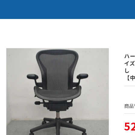
商品情
報にス
ハ
キップ
イ
し 
【
商品
通
5