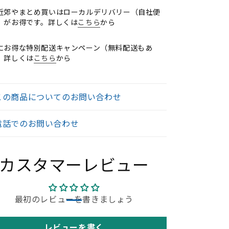
ド
ド
近郊やまとめ買いはローカルデリバリー（自社便
ラ
ラ
）がお得です。詳しくは
こちら
から
ン
ン
バ
バ
にお得な特別配送キャンペーン（無料配送もあ
ー
ー
。詳しくは
こちら
から
サ
サ
ポ
ポ
ー
ー
この商品についてのお問い合わせ
ト
ト
な
な
電話でのお問い合わせ
し
し
023091603【中
2023091603【中
古
古
カスタマーレビュー
オ
オ
フ
フ
ィ
ィ
最初のレビューを書きましょう
ス
ス
家
家
具】
具】
レビューを書く