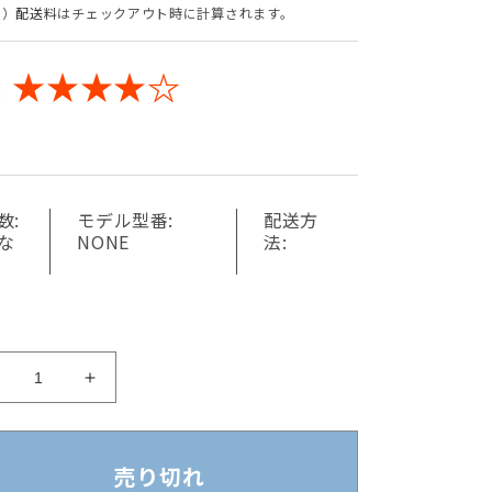
込）
配送料
はチェックアウト時に計算されます。
★★★★☆
:
数:
モデル型番:
配送方
な
NONE
法:
ハ
ハ
ー
ー
マ
マ
ン・
ン・
売り切れ