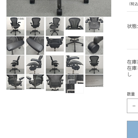
常
（税
価
モ
状態
ー
ダ
モ
格
モ
ル
ー
モ
モ
モ
ー
で
ダ
ー
ー
ー
ダ
メ
ル
ダ
ダ
ダ
ル
デ
モ
で
ル
ル
ル
モ
で
モ
モ
モ
ィ
ー
メ
在庫
で
で
で
ー
メ
ー
ー
ー
ア
ダ
デ
メ
メ
メ
ダ
在庫
デ
ダ
ダ
ダ
(1)
ル
ィ
デ
デ
デ
ル
し
を
ィ
ル
ル
ル
で
モ
モ
モ
モ
モ
ア
ィ
ィ
ィ
で
開
ア
で
で
で
メ
(5)
ー
ー
ー
ー
ー
ア
ア
ア
メ
(6)
く
メ
メ
メ
を
デ
ダ
ダ
ダ
ダ
ダ
(2)
(3)
(4)
デ
モ
を
デ
デ
デ
モ
開
モ
を
を
を
ィ
ル
ル
ル
ル
ル
数量
モ
ィ
ー
開
モ
ィ
ィ
ィ
ー
く
ー
開
開
開
ア
で
で
で
で
で
ー
ア
ダ
く
ー
ア
ア
ア
ダ
ダ
(9)
く
く
く
メ
メ
メ
メ
メ
ダ
(10)
ル
ダ
(7)
(8)
(11)
ル
を
ル
を
デ
デ
デ
デ
デ
ル
で
を
を
を
ル
で
開
で
開
ィ
ィ
ィ
ィ
ィ
で
メ
開
開
開
で
メ
く
メ
く
ア
ア
ア
ア
ア
メ
デ
く
く
く
メ
デ
デ
(12)
(13)
(14)
(15)
(16)
デ
ィ
デ
ィ
を
を
を
を
を
ィ
ィ
ア
ィ
ア
開
開
開
開
開
ア
ア