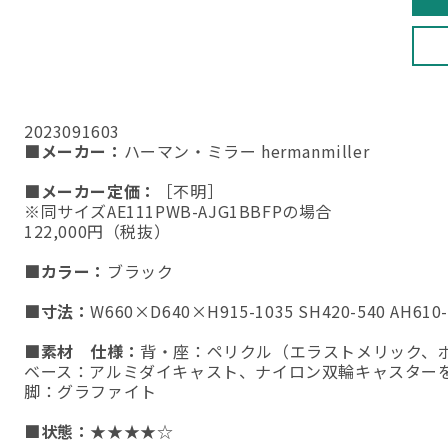
2023091603
■メーカー：
ハーマン・ミラー hermanmiller
■メーカー定価：
［不明］
※同サイズAE111PWB-AJG1BBFPの場合
122,000円（税抜）
■カラー：
ブラック
■寸法：
W660×D640×H915-1035 SH420-540 AH61
■素材 仕様：
背・座：ペリクル（エラストメリック、
ベース：アルミダイキャスト、ナイロン双輪キャスター
脚：グラファイト
■状態：
★★★★☆