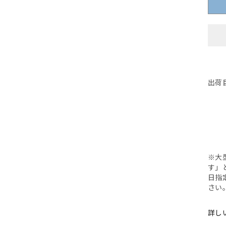
(21)
ア
(18)
(17)
く
く
く
く
く
(19)
を
(20)
を
を
を
開
を
開
開
開
く
開
く
く
く
く
出荷
B
※大
す」
日指
さい
詳し