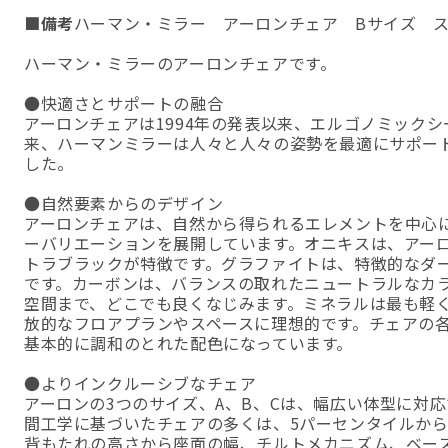
■備考
ハーマン・ミラー アーロンチェア Bサイズ 
ハーマン・ミラーのアーロンチェアです。
●快適さとサポートの融合
アーロンチェアは1994年の発表以来、エルゴノミック
来、ハーマンミラーは人々と人々の姿勢を最適にサポー
した。
●自然要素からのデザイン
アーロンチェアは、自然から得られるエレメントを中心
ーバリエーションを展開しています。オニキスは、アー
トラブラックが特徴です。グラファイトは、特徴的なダ
です。カーボンは、バランスの取れたニュートラルなカ
空間まで、どこでも良くなじみます。ミネラルは最も軽
放的なフロアプランやスペースに理想的です。チェアの
基本的に調和のとれた配色になっています。
●よりインクルーシブなチェア
アーロンの3つのサイズ、A、B、Cは、幅広い体型に対
間工学に基づいたチェアの多くは、5パーセンタイルから
背もたれの高さから座面の幅、チルトメカニズム、ベー