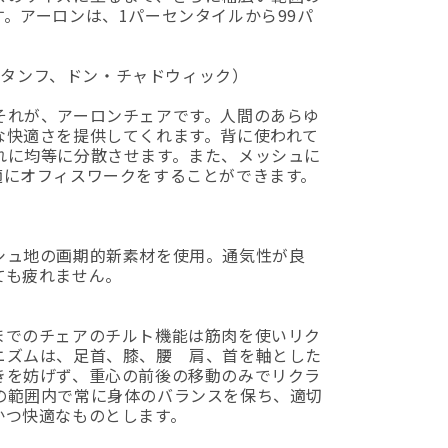
。アーロンは、1パーセンタイルから99パ
（ビル・スタンフ、ドン・チャドウィック）
それが、アーロンチェアです。人間のあらゆ
な快適さを提供してくれます。背に使われて
れに均等に分散させます。また、メッシュに
適にオフィスワークをすることができます。
シュ地の画期的新素材を使用。通気性が良
ても疲れません。
までのチェアのチルト機能は筋肉を使いリク
ニズムは、足首、膝、腰 肩、首を軸とした
きを妨げず、重心の前後の移動のみでリクラ
の範囲内で常に身体のバランスを保ち、適切
かつ快適なものとします。