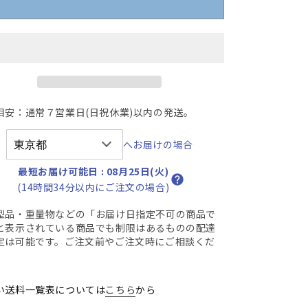
ミ
ミ
ラ
ラ
ー
ー
ア
ア
ー
ー
ロ
ロ
ン
ン
目安：通常７営業日(日祝休業)以内の発送。
チ
チ
ェ
ェ
へお届けの場合
ア
ア
B
最短お届け可能日
:
08月25日(火)
サ
サ
(14時間34分以内にご注文の場合)
イ
イ
型品・重量物などの「お届け日指定不可の商品で
ズ
ズ
と表示されている商品でも制限はあるものの配達
ス
ス
定は可能です。ご注文前やご注文時にご相談くだ
タ
タ
。
ン
ン
ダ
ダ
い送料一覧表については
こちら
から
ー
ー