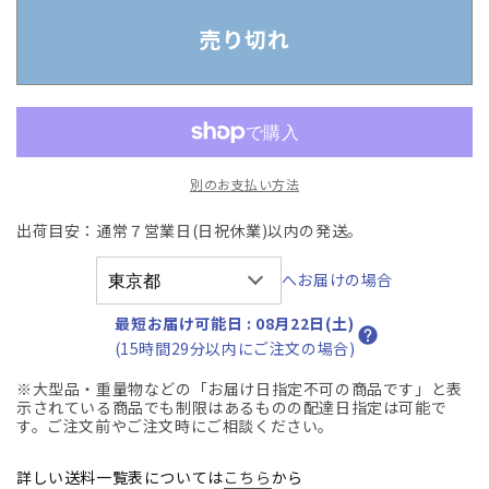
オ
オ
カ
カ
売り切れ
ム
ム
ラ
ラ
バ
バ
ロ
ロ
ン
ン
別のお支払い方法
エ
エ
ク
ク
出荷目安：通常７営業日(日祝休業)以内の発送。
ス
ス
ト
ト
へお届けの場合
ラ
ラ
ハ
ハ
最短お届け可能日
:
08月22日(土)
イ
イ
(15時間29分以内にご注文の場合)
バ
バ
※大型品・重量物などの「お届け日指定不可の商品です」と表
ッ
ッ
示されている商品でも制限はあるものの配達日指定は可能で
ク
ク
す。ご注文前やご注文時にご相談ください。
可
可
動
動
詳しい送料一覧表については
こちら
から