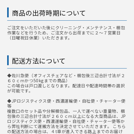
商品の出荷時期について
ご注文をいただいた後にクリーニング・メンテナンス・梱包
作業などを行うため、ご注文から出荷までに２～７営業日
（日曜祝日休業）いただきます。
配送方法について
◆佐川急便
（オフィスチェアなど・梱包後三辺合計寸法が２
６０ｃｍかつ50kgまでの商品）
この場合は戸口渡しとなります。配達日や配達時間帯の選択
が可能です。
◆JPロジスティクス便・西濃運輸便・自社便・チャーター便
等
複数口のセット品や分解梱包品、一人で運べない重量物、梱
包後の三辺合計寸法が２６０ｃｍ以上になる大型商品は、JP
ロジスティクス便・西濃運輸便・自社便・チャーター便等か
ら弊社判断にて運搬方法を決定させていただきます。 こちら
の配送方法の場合は、４t車が進入できる路上までのお届け