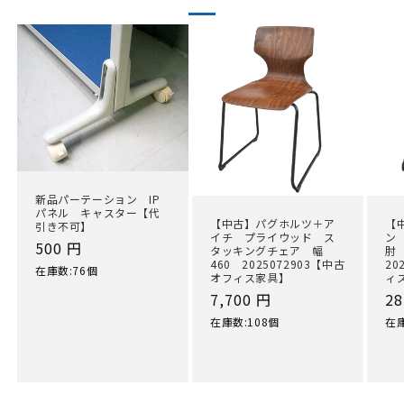
新品パーテーション IP
パネル キャスター【代
【中古】パグホルツ＋ア
【
引き不可】
イチ プライウッド ス
ン
通
500 円
タッキングチェア 幅
肘
460 2025072903【中古
20
常
在庫数:76個
オフィス家具】
ィ
価
通
7,700 円
通
28
格
常
常
在庫数:108個
在庫
価
価
格
格