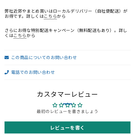
肘
肘
弊社近郊やまとめ買いはローカルデリバリー（自社便配送）が
（新
（新
お得です。詳しくは
こちら
から
型
型
肘
肘
さらにお得な特別配送キャンペーン（無料配送もあり）。詳し
パ
パ
くは
こちら
から
ッ
ッ
ト）
ト）
固
固
この商品についてのお問い合わせ
定
定
ヘ
ヘ
電話でのお問い合わせ
ッ
ッ
ド
ド
レ
レ
カスタマーレビュー
ス
ス
ト
ト
最初のレビューを書きましょう
2023101701【中
2023101701【中
古
古
オ
オ
レビューを書く
フ
フ