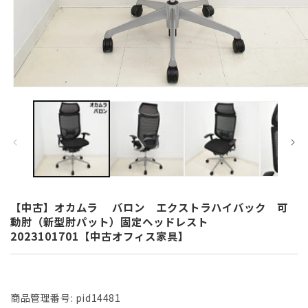
モ
ー
ダ
ル
で
メ
デ
ィ
ア
(1)
【中古】オカムラ バロン エクストラハイバック 可
を
動肘（新型肘パット）固定ヘッドレスト
開
2023101701【中古オフィス家具】
く
商品管理番号:
pid14481