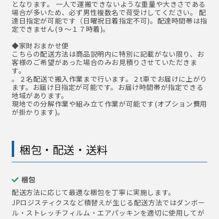
となります。 一人で運搬できないような重量や大きさである
場合が多いため、必ず男性複数名で荷受けしてください。 配
達日指定が可能です（日曜祝日着指定不可)。配達時間帯は指
定できません(９～１７時着)。
◆家財おまかせ便
こちらの配送方法は商品説明内に特別に記載がない限り、お
客様のご希望があった場合のみお見積りさせていただきま
す。
。２名配送で搬入作業まで行います。２t車でお届けに上がり
ます。お届け日指定が可能です。お届け時間帯が指定できる
地域があります。
現地での分解作業や組み立て作業が可能です(オプション費用
が掛かります)。
梱包・配送・送料
梱包
配送方法に応じて最適な梱包を丁寧に実施します。
JPロジスティクスなど積替えが生じる配送方法ではダンボー
ル・ストレッチフィルム・エアパッキンを適切に使用してが