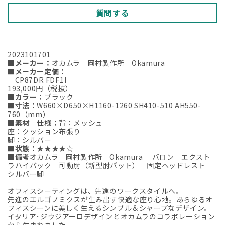
ィ
ィ
質問する
ス
ス
家
家
具】
具】
2023101701
の
の
■メーカー：
オカムラ 岡村製作所 Okamura
数
数
■メーカー定価：
［CP87DR FDF1］
量
量
193,000円（税抜）
を
を
■カラー：
ブラック
■寸法：
W660×D650×H1160-1260 SH410-510 AH550-
減
増
760（mm）
ら
や
■素材 仕様：
背：メッシュ
す
す
座：クッション布張り
脚：シルバー
■状態：
★★★★☆
■備考
オカムラ 岡村製作所 Okamura バロン エクスト
ラハイバック 可動肘（新型肘パット） 固定ヘッドレスト
シルバー脚
オフィスシーティングは、先進のワークスタイルへ。
先進のエルゴノミクスが生み出す快適な座り心地。あらゆるオ
フィスシーンに美しく生えるシンプル＆シャープなデザイン。
イタリア･ジウジアーロデザインとオカムラのコラボレーション
から生まれました。