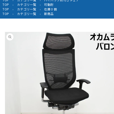
›
›
TOP
カテゴリ一覧
可動肘
›
›
TOP
カテゴリ一覧
在庫０個
›
›
TOP
カテゴリ一覧
新商品
›
›
商品情
報にス
キップ