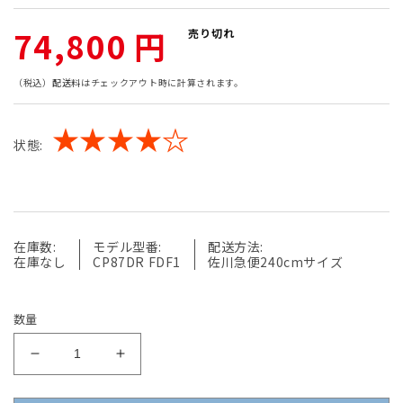
通
74,800 円
売り切れ
常
（税込）
配送料
はチェックアウト時に計算されます。
価
★★★★☆
状態:
格
在庫数:
モデル型番:
配送方法:
在庫なし
CP87DR FDF1
佐川急便240cmサイズ
数量
【中
【中
古】
古】