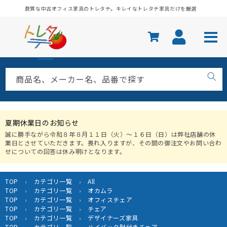
コンテ
良質な中古オフィス家具のトレタテ。キレイなトレタテ家具だけを厳選
ンツに
進む
商品名、メーカー名、品番で探す
夏期休業日のお知らせ
誠に勝手ながら令和８年８月１１日（火）〜１６日（日）は弊社店舗の休
業日とさせていただきます。畏れ入りますが、その間の御注文やお問い合わ
せについての回答は休み明けとなります。
TOP
カテゴリ一覧
All
›
›
TOP
カテゴリ一覧
オカムラ
›
›
TOP
カテゴリ一覧
オフィスチェア
›
›
TOP
カテゴリ一覧
チェア
›
›
TOP
カテゴリ一覧
デザイナーズ家具
›
›
TOP
カテゴリ一覧
ハイバック肘付きチェア