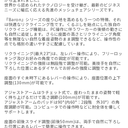
世界から認められたテクノロジーを受け継ぎ、最新のビジネス
ニーズに幅広く応える先進のメッシュチェアシリーズです。
『Baron』シリーズの座り心地を高めるもう一つの特徴、それ
は快適なリクライニング性です。くるぶしを始点にした独自の
リクライニング機能は、PC操作に伴うワーカーの後傾の動きに
も自然に追従します。さらに座面の高さとリクライニング角度
等を無理ない自然な着座姿勢のまま調整できるなど、操作性の
点でも格別の遣いやすさに配慮しています。
リクライニング(最大23°)は、左レバー操作により、フリーロッ
キング及びお好みの角度での固定が可能です。
リクライニングの強弱は無段階で調整が可能。美技手を自然に
下ろした位置にあるダイヤルでお好みの強度に調整できます。
座面のすぐ未時下にあるレバーの操作により、座面位置の上下
調整(130mm)が可能です。
アジャストアームはラチェット式で、座わったままの姿勢で軽
く持ち上げるだけで高さ調節(100mm)が可能です。
アジャストアームのパッドは90°(内60°：2段階 外30°）の角
度調節が可能。コンピュータでの操作時などに肘全体を優しく
サポートします。
座面の前後スライド調整(前後50mm)は、両手で自然に下ろし
た位置にあるレバーで簡単に操作できます。