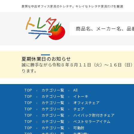
コンテ
ンツに
良質な中古オフィス家具のトレタテ。キレイなトレタテ家具だけを厳選
進む
商品名、メーカー名、品
夏期休業日のお知らせ
誠に勝手ながら令和８年８月１１日（火）〜１６日（日
ります。
TOP
カテゴリ一覧
All
›
›
TOP
カテゴリ一覧
イトーキ
›
›
TOP
カテゴリ一覧
オフィスチェア
›
›
TOP
カテゴリ一覧
チェア
›
›
TOP
カテゴリ一覧
ハイバック肘付きチェア
›
›
TOP
カテゴリ一覧
ベストセラーアイテム
›
›
TOP
カテゴリ一覧
可動肘
›
›
TOP
カテゴリ一覧
在庫2個～