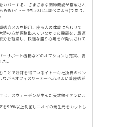
をカバーする、さまざまな調節機能が搭載され
程度(イトーキ社2011年調べによる)であり、
。
重感応メカを採用、座る人の体重に合わせて
大勢の方が調整出来ていなかった機能を、最適
疲労を軽減し、快適な座り心地をが提供されて
バーサポート機構などのオプションも充実、姿
した。
むことで好評を得ているイトーキ社独自のベン
しながらオフィスワーカーへ心地よい着座感覚
工は、スウェーデンが生んだ天然銀イオンによ
アを99%以上制菌しニオイの発生元をカットし