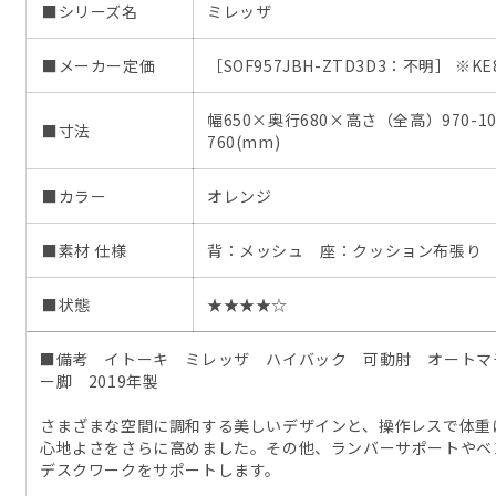
■シリーズ名
ミレッザ
■メーカー定価
［SOF957JBH-ZTD3D3：不明］ ※KE8
幅650×奥行680×高さ（全高）970-10
■寸法
760(mm)
■カラー
オレンジ
■素材 仕様
背：メッシュ 座：クッション布張り
■状態
★★★★☆
■備考 イトーキ ミレッザ ハイバック 可動肘 オートマ
ー脚 2019年製
さまざまな空間に調和する美しいデザインと、操作レスで体重
心地よさをさらに高めました。その他、ランバーサポートやベ
デスクワークをサポートします。