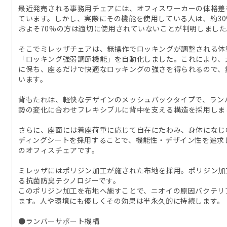
最近発売される事務用チェアには、オフィスワーカーの体格差
ています。しかし、実際にその機能を使用している人は、約30%
およそ70%の方は適切に使用されていないことが判明しました
そこでミレッザチェアは、無操作でロッキングが調整される体
「ロッキング強弱調節機能」を自動化しました。これにより、
に保ち、座るだけで快適なロッキングの強さを得られるので、
います。
背もたれは、軽快なデザインのメッシュバックタイプで、ラン
勢の変化に合わせフレキシブルに背中を支える構造を採用しま
さらに、座面には着座荷重に応じて自在にたわみ、身体になじ
ディングシートを採用することで、機能性・デザイン性を追求
のオフィスチェアです。
ミレッザにはポリジン加工が施された布地を採用。ポリジン加
る抗菌防臭テクノロジーです。
このポリジン加工を布地へ施すことで、ニオイの原因バクテリ
ます。人や環境にも優しくその効果は半永久的に持続します。
●ランバーサポート機構