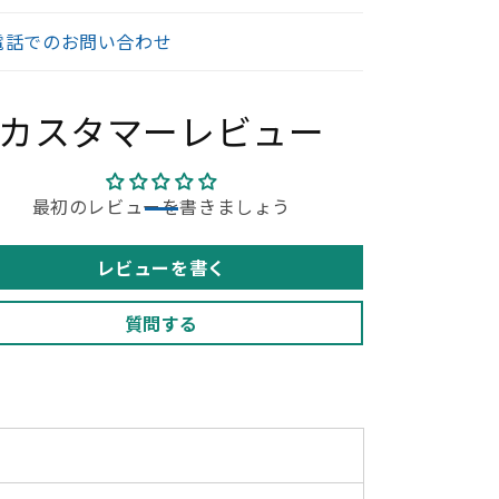
ー
ー
電話でのお問い合わせ
シ
シ
ル
ル
バ
バ
カスタマーレビュー
ー
ー
脚
脚
019
2019
年
最初のレビューを書きましょう
年
製
製
025110408【中
2025110408【中
レビューを書く
古
古
オ
オ
質問する
フ
フ
ィ
ィ
ス
ス
家
家
具】
具】
の
の
数
数