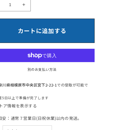
【中
【中
古】
古】
イ
イ
ト
ト
カートに追加する
ー
ー
キ
キ
ミ
ミ
レ
レ
ッ
ッ
別のお支払い方法
ザ
ザ
ハ
ハ
イ
イ
奈川県相模原市中央区宮下2-22-1
での受取が可能で
。
バ
バ
常5日以上で準備が完了します
ッ
ッ
ク
ク
トア情報を表示する
可
可
目安：通常７営業日(日祝休業)以内の発送。
動
動
肘
肘