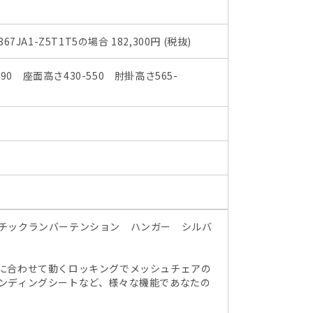
量
量
を
を
67JA1-Z5T1T5の場合 182,300円 (税抜)
減
増
ら
や
90 座面高さ430-550 肘掛高さ565-
す
す
チックランバーテンション ハンガー シルバ
に合わせて動くロッキングでメッシュチェアの
ンディングシートなど、様々な機能であなたの