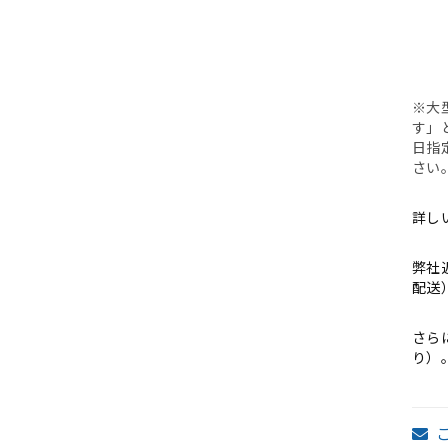
※大
す」
日指
さい
詳し
弊社
配送
さら
り）