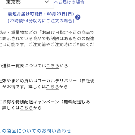
へお届けの場合
オ
オ
ー
ー
最短お届け可能日
:
08月23日(日)
ト
ト
(23時間54分以内にご注文の場合)
マ
マ
チ
チ
型品・重量物などの「お届け日指定不可の商品で
と表示されている商品でも制限はあるものの配達
ッ
ッ
定は可能です。ご注文前やご注文時にご相談くだ
ク
ク
。
ラ
ラ
ン
ン
い送料一覧表については
こちら
から
バ
バ
ー
ー
近郊やまとめ買いはローカルデリバリー（自社便
テ
テ
）がお得です。詳しくは
こちら
から
ン
ン
シ
シ
にお得な特別配送キャンペーン（無料配送もあ
ョ
ョ
。詳しくは
こちら
から
ン
ン
ハ
ハ
ン
ン
この商品についてのお問い合わせ
ガ
ガ