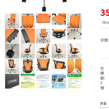
通
3
モ
ー
常
（税
ダ
モ
モ
ル
ー
モ
モ
モ
ー
で
価
ダ
ー
ー
ー
ダ
メ
ル
状態
ダ
ダ
ダ
ル
モ
デ
モ
で
ル
ル
ル
で
ー
モ
モ
モ
格
ィ
ー
メ
で
で
で
メ
ダ
ー
ー
ー
ア
ダ
デ
メ
メ
メ
デ
ル
ダ
ダ
ダ
(1)
ル
ィ
デ
デ
デ
ィ
を
で
ル
ル
ル
で
ア
モ
モ
モ
モ
モ
ィ
ィ
ィ
ア
開
メ
で
で
で
メ
(4)
ー
ー
ー
ー
ー
ア
ア
ア
(5)
く
在
デ
メ
メ
メ
デ
を
ダ
ダ
ダ
ダ
ダ
(2)
(3)
(6)
を
モ
ィ
デ
デ
デ
庫
ィ
開
モ
を
を
を
ル
ル
ル
ル
ル
開
ー
モ
モ
モ
ア
ィ
ィ
ィ
ア
数:
く
ー
開
開
開
で
で
で
で
で
く
ダ
ー
ー
ー
(10)
ア
ア
ア
(11)
ダ
3
く
く
く
メ
メ
メ
メ
メ
を
ル
ダ
ダ
ダ
(7)
(8)
(9)
を
ル
個
デ
デ
デ
デ
デ
開
を
を
を
で
ル
ル
ル
開
で
モ
モ
モ
モ
モ
ィ
ィ
ィ
ィ
ィ
く
開
開
開
メ
で
で
で
く
メ
ー
ー
ー
ー
ー
ア
ア
ア
ア
ア
く
く
く
デ
メ
メ
メ
デ
ダ
ダ
ダ
ダ
ダ
(12)
(13)
(14)
(15)
(16)
ィ
デ
デ
デ
数量
ィ
を
を
を
を
を
ル
ル
ル
ル
ル
ア
ィ
ィ
ィ
ア
開
開
開
開
開
で
で
で
で
で