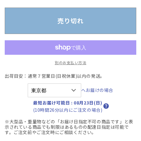
古】
古】
イ
イ
ナ
ナ
売り切れ
バ
バ
エ
エ
ク
ク
セ
セ
ア
ア
別のお支払い方法
可
可
動
動
出荷目安：通常７営業日(日祝休業)以内の発送。
肘
肘
エ
エ
へお届けの場合
ア
ア
ラ
ラ
最短お届け可能日
:
08月23日(日)
ン
ン
(10時間26分以内にご注文の場合)
バ
バ
※大型品・重量物などの「お届け日指定不可の商品です」と表
ー
ー
示されている商品でも制限はあるものの配達日指定は可能で
サ
サ
す。ご注文前やご注文時にご相談ください。
ポ
ポ