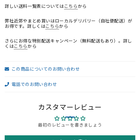
ー
ー
詳しい送料一覧表については
こちら
から
ト
ト
弊社近郊やまとめ買いはローカルデリバリー（自社便配送）が
ポ
ポ
お得です。詳しくは
こちら
から
リ
リ
ッ
ッ
さらにお得な特別配送キャンペーン（無料配送もあり）。詳し
シ
シ
くは
こちら
から
ュ
ュ
2025110604【中
2025110604【中
古
古
この商品についてのお問い合わせ
オ
オ
フ
フ
電話でのお問い合わせ
ィ
ィ
ス
ス
家
家
カスタマーレビュー
具】
具】
の
の
最初のレビューを書きましょう
数
数
量
量