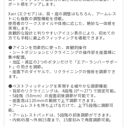
ポート感をアップします。
Xair (エクセア) は、背・座の調整はもちろん、アームレス
トにも複数の調整機能を搭載。
使用者のワークスタイルや体格に応じた、絶妙な一体感を
実現します。
直観的な設計と判りやすいアイコン表示により、初めての
方でも手軽に最上のフィッティングを堪能できます。
●アイコンを効果的に使った、直観的操作
・シートポジションとリクライニングの操作部を座面横に
集中配置。
・加圧・減圧の2つのボタンだけで「エアーランバーサポー
ト」の効きを調節。
・座面下のダイヤルで、リクライニングの強弱を調節でき
ます。
●ベストフィッティングを実現する細やかな調節機能
・背部のリクライニングは、4段階 (0°～27°) で固定可能。
・5段階（50mm）の座面前後調節が可能です。
・座面高は120mmの範囲で上下調節できます。
・アームレストを持ち上げるだけで、上下5段階に調節可
能。
・アームレストパッドは、5段階の前後調節ができます。
・内側45度～外側15度まで、15度刻みで角度調節可能。