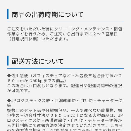
商品の出荷時期について
ご注文をいただいた後にクリーニング・メンテナンス・梱包
作業などを行うため、ご注文から出荷までに２～７営業日
（日曜祝日休業）いただきます。
配送方法について
◆佐川急便
（オフィスチェアなど・梱包後三辺合計寸法が２
６０ｃｍかつ50kgまでの商品）
この場合は戸口渡しとなります。配達日や配達時間帯の選択
が可能です。
◆JPロジスティクス便・西濃運輸便・自社便・チャーター便
等
複数口のセット品や分解梱包品、一人で運べない重量物、梱
包後の三辺合計寸法が２６０ｃｍ以上になる大型商品は、JP
ロジスティクス便・西濃運輸便・自社便・チャーター便等か
ら弊社判断にて運搬方法を決定させていただきます。 こちら
の配送方法の場合は、４t車が進入できる路上までのお届け