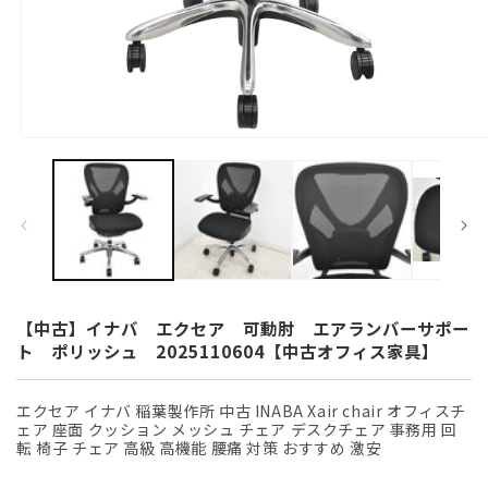
モ
ー
ダ
ル
で
メ
デ
ィ
ア
(1)
【中古】イナバ エクセア 可動肘 エアランバーサポー
を
ト ポリッシュ 2025110604【中古オフィス家具】
開
く
エクセア イナバ 稲葉製作所 中古 INABA Xair chair オフィスチ
ェア 座面 クッション メッシュ チェア デスクチェア 事務用 回
転 椅子 チェア 高級 高機能 腰痛 対策 おすすめ 激安