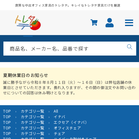
コンテ
良質な中古オフィス家具のトレタテ。キレイなトレタテ家具だけを厳選
ンツに
進む
商品名、メーカー名、品番で探す
夏期休業日のお知らせ
誠に勝手ながら令和８年８月１１日（火）〜１６日（日）は弊社店舗の休
業日とさせていただきます。畏れ入りますが、その間の御注文やお問い合わ
せについての回答は休み明けとなります。
TOP
カテゴリ一覧
All
›
›
TOP
カテゴリ一覧
イナバ
›
›
TOP
カテゴリ一覧
エクセア（イナバ）
›
›
TOP
カテゴリ一覧
オフィスチェア
›
›
TOP
カテゴリ一覧
チェア
›
›
TOP
カテゴリ一覧
ハイバック肘付きチェア