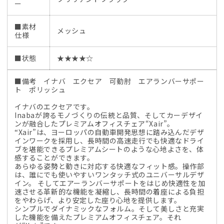
ー
■素材
メッシュ
仕様
■状態
★★★★☆
■備考 イナバ エクセア 可動肘 エアランバーサポー
ト ポリッシュ
イナバのエクセアです。
Inabaが誇るモノづくりの伝統と品質、そしてカーデザイ
ンが融合したプレミアムオフィスチェア“Xair”。
“Xair”は、ヨーロッパの自動車開発思想に踏み込んだデザ
インワークを採用し、長時間の高速走行でも快適なドライ
ブを堪能できるプレミアムシートのような心地よさを、体
感することができます。
あらゆる姿勢と動きに対応する快適なフィット感。操作部
は、誰にでも使いやすいワンタッチ式のユニバーサルデザ
イン。 そしてエアーランバーサポートをはじめ快適性を加
速させる革新的な機能を凝縮し、長時間の着座による負担
をやわらげ、より安定した座り心地を提供します。
シンプルでダイナミックなフォルム。そして美しさと充実
した機能を備えたプレミアムオフィスチェア。それ