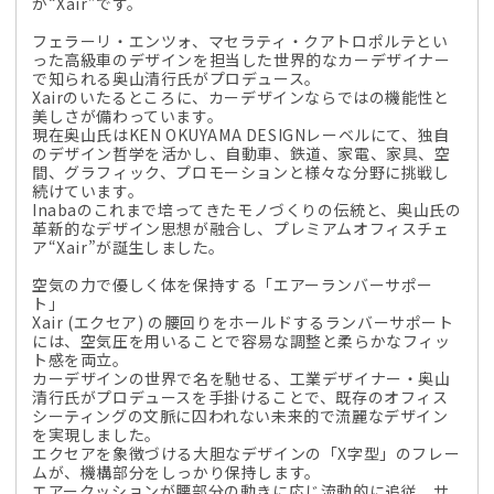
が“Xair”です。
フェラーリ・エンツォ、マセラティ・クアトロポルテとい
った高級車のデザインを担当した世界的なカーデザイナー
で知られる奥山清行氏がプロデュース。
Xairのいたるところに、カーデザインならではの機能性と
美しさが備わっています。
現在奥山氏はKEN OKUYAMA DESIGNレーベルにて、独自
のデザイン哲学を活かし、自動車、鉄道、家電、家具、空
間、グラフィック、プロモーションと様々な分野に挑戦し
続けています。
Inabaのこれまで培ってきたモノづくりの伝統と、奥山氏の
革新的なデザイン思想が融合し、プレミアムオフィスチェ
ア“Xair”が誕生しました。
空気の力で優しく体を保持する「エアーランバーサポー
ト」
Xair (エクセア) の腰回りをホールドするランバーサポート
には、空気圧を用いることで容易な調整と柔らかなフィッ
ト感を両立。
カーデザインの世界で名を馳せる、工業デザイナー・奥山
清行氏がプロデュースを手掛けることで、既存のオフィス
シーティングの文脈に囚われない未来的で流麗なデザイン
を実現しました。
エクセアを象徴づける大胆なデザインの「X字型」のフレー
ムが、機構部分をしっかり保持します。
エアークッションが腰部分の動きに応じ流動的に追従、サ