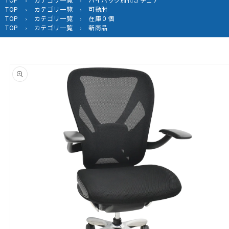
›
›
TOP
カテゴリ一覧
可動肘
›
›
TOP
カテゴリ一覧
在庫０個
›
›
TOP
カテゴリ一覧
新商品
›
›
商品情
報にス
キップ