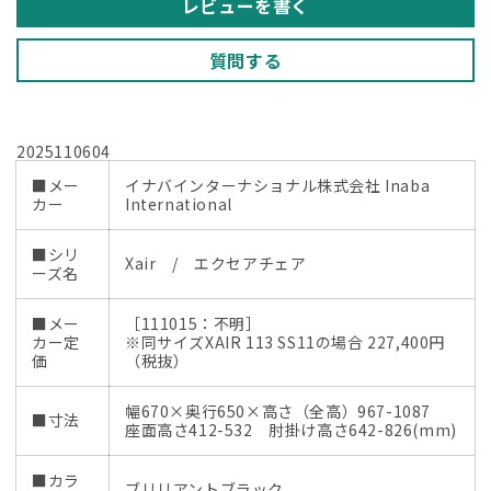
を
を
レビューを書く
減
増
ら
や
質問する
す
す
2025110604
■メー
イナバインターナショナル株式会社 Inaba
カー
International
■シリ
Xair / エクセアチェア
ーズ名
■メー
［111015：不明］
カー定
※同サイズXAIR 113 SS11の場合 227,400円
価
（税抜）
幅670×奥行650×高さ（全高）967-1087
■寸法
座面高さ412-532 肘掛け高さ642-826(mm)
■カラ
ブリリアントブラック