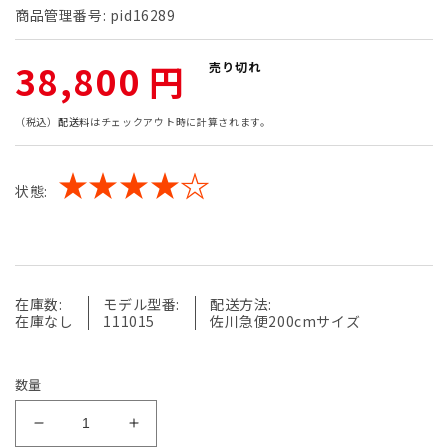
商品管理番号:
pid16289
通
38,800 円
売り切れ
常
（税込）
配送料
はチェックアウト時に計算されます。
価
★★★★☆
状態:
格
在庫数:
モデル型番:
配送方法:
在庫なし
111015
佐川急便200cmサイズ
数量
【中
【中