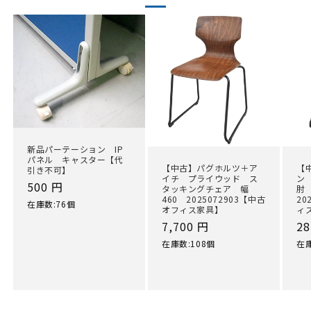
新品パーテーション IP
パネル キャスター【代
【中古】パグホルツ＋ア
【
引き不可】
イチ プライウッド ス
ン
通
500 円
タッキングチェア 幅
肘
460 2025072903【中古
20
常
在庫数:76個
オフィス家具】
ィ
価
通
7,700 円
通
28
格
常
常
在庫数:108個
在庫
価
価
格
格