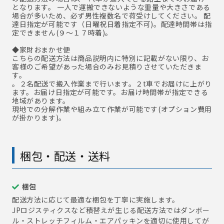
となります。 一人で運搬できないような重量や大きさである
場合が多いため、必ず男性複数名で荷受けしてください。 配
達日指定が可能です（日曜祝日着指定不可)。配達時間帯は指
定できません(９～１７時着)。
◆家財おまかせ便
こちらの配送方法は商品説明内に特別に記載がない限り、お
客様のご希望があった場合のみお見積りさせていただきま
す。
。２名配送で搬入作業まで行います。２t車でお届けに上がり
ます。お届け日指定が可能です。お届け時間帯が指定できる
地域があります。
現地での分解作業や組み立て作業が可能です(オプション費用
が掛かります)。
梱包・配送・送料
梱包
配送方法に応じて最適な梱包を丁寧に実施します。
JPロジスティクスなど積替えが生じる配送方法ではダンボー
ル・ストレッチフィルム・エアパッキンを適切に使用してが