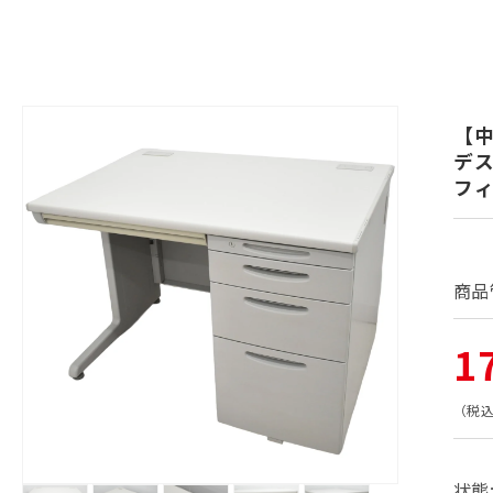
商品情
報にス
【
キップ
デス
フ
商品
通
1
常
（税
価
状態
モ