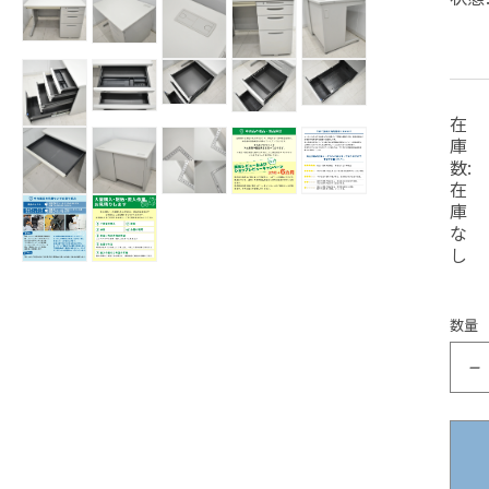
ー
格
ダ
モ
モ
ル
モ
モ
モ
ー
ー
で
ー
ー
ー
ダ
ダ
メ
ダ
ダ
ダ
ル
ル
モ
モ
デ
在
モ
モ
ル
ル
ル
で
で
ー
ー
モ
ィ
ー
ー
庫
で
で
で
メ
メ
ダ
ダ
ー
ア
ダ
ダ
数:
メ
メ
メ
デ
デ
ル
ル
ダ
(1)
ル
ル
在
デ
デ
デ
ィ
ィ
で
を
で
ル
で
で
モ
モ
モ
モ
モ
ィ
ィ
ィ
庫
ア
ア
メ
開
メ
で
メ
メ
ー
ー
ー
ー
ー
ア
ア
ア
(2)
な
(3)
デ
く
デ
メ
デ
デ
ダ
ダ
ダ
ダ
ダ
(4)
(5)
(6)
を
を
し
ィ
ィ
デ
ィ
ィ
を
を
を
ル
ル
ル
ル
ル
開
開
モ
モ
ア
ア
ィ
ア
ア
開
開
開
で
で
で
で
で
く
く
(9)
(11)
ー
ー
ア
(8)
(10)
く
く
く
メ
メ
メ
メ
メ
を
を
ダ
ダ
(7)
を
を
デ
デ
デ
デ
デ
数量
開
開
を
ル
ル
開
開
ィ
ィ
ィ
ィ
ィ
く
く
開
で
で
く
く
ア
ア
ア
ア
ア
く
メ
メ
(12)
(13)
(14)
(15)
(16)
デ
デ
を
を
を
を
を
ィ
ィ
開
開
開
開
開
ア
ア
く
く
く
く
く
(17)
(18)
を
を
開
開