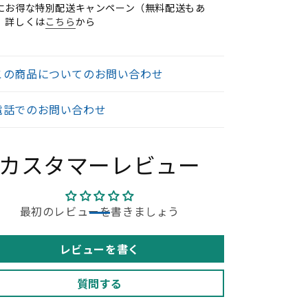
にお得な特別配送キャンペーン（無料配送もあ
ィ
ィ
。詳しくは
こちら
から
ス
ス
家
家
具】
具】
この商品についてのお問い合わせ
の
の
数
数
電話でのお問い合わせ
量
量
を
を
減
増
カスタマーレビュー
ら
や
す
す
最初のレビューを書きましょう
レビューを書く
質問する