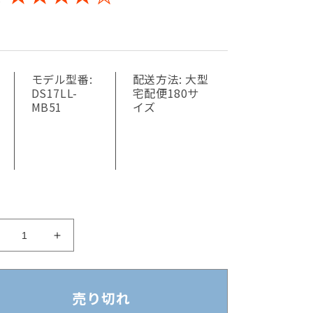
モデル型番:
配送方法:
大型
DS17LL-
宅配便180サ
MB51
イズ
【中
【中
古】
古】
オ
オ
カ
カ
売り切れ
ム
ム