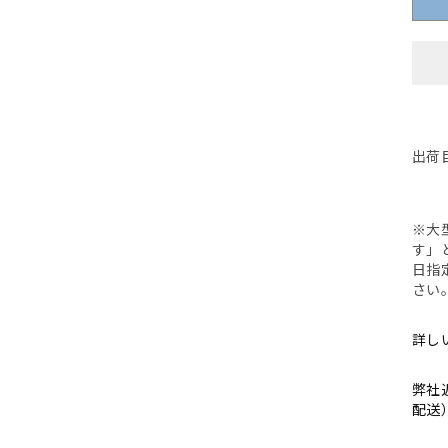
く
く
S
出荷
※大
す」
日指
さい
詳し
1
2
弊社
配送