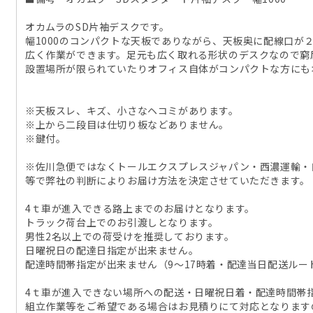
オカムラのSD片袖デスクです。
幅1000のコンパクトな天板でありながら、天板奥に配線口が
広く作業ができます。足元も広く取れる形状のデスクなので窮
設置場所が限られていたりオフィス自体がコンパクトな方にも
※天板スレ、キズ、小さなヘコミがあります。
※上から二段目は仕切り板などありません。
※鍵付。
※佐川急便ではなくトールエクスプレスジャパン・西濃運輸・
等で弊社の判断によりお届け方法を決定させていただきます。
4ｔ車が進入できる路上までのお届けとなります。
トラック荷台上でのお引渡しとなります。
男性2名以上での荷受けを推奨しております。
日曜祝日の配達日指定が出来ません。
配達時間帯指定が出来ません（9～17時着・配達当日配送ルー
4ｔ車が進入できない場所への配送・日曜祝日着・配達時間帯
組立作業等をご希望である場合はお見積りにて対応となります