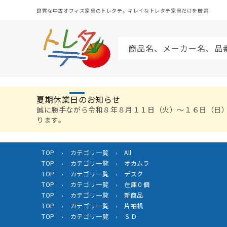
コンテ
ンツに
良質な中古オフィス家具のトレタテ。キレイなトレタテ家具だけを厳選
進む
商品名、メーカー名、品
夏期休業日のお知らせ
誠に勝手ながら令和８年８月１１日（火）〜１６日（日
ります。
TOP
カテゴリ一覧
All
›
›
TOP
カテゴリ一覧
オカムラ
›
›
TOP
カテゴリ一覧
デスク
›
›
TOP
カテゴリ一覧
在庫０個
›
›
TOP
カテゴリ一覧
新商品
›
›
TOP
カテゴリ一覧
片袖机
›
›
TOP
カテゴリ一覧
ＳＤ
›
›