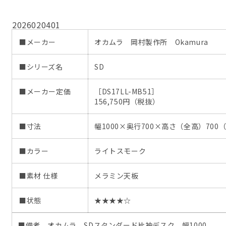
2026020401
■メーカー
オカムラ 岡村製作所 Okamura
■シリーズ名
SD
■メーカー定価
［DS17LL-MB51］
156,750円（税抜）
■寸法
幅1000×奥行700×高さ（全高）700
■カラー
ライトスモーク
■素材 仕様
メラミン天板
■状態
★★★★☆
■備考 オカムラ SDスタンダード片袖デスク 幅1000