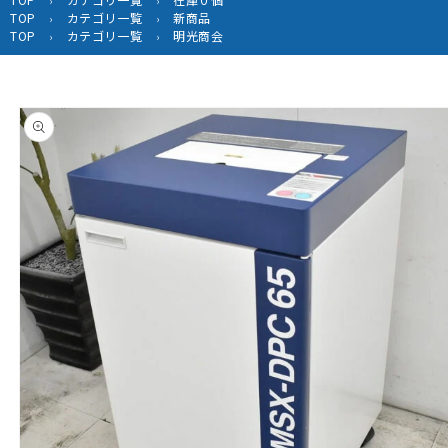
›
›
TOP
カテゴリ一覧
新商品
›
›
TOP
カテゴリ一覧
明光商会
›
›
商品情
報にス
キップ