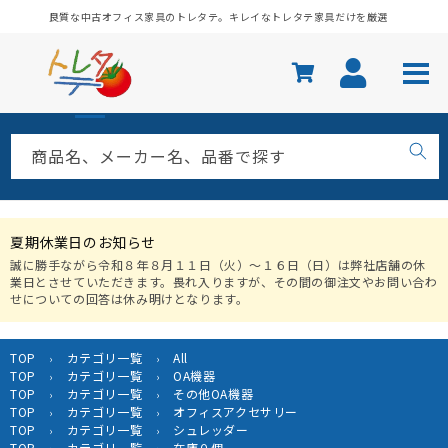
コンテ
良質な中古オフィス家具のトレタテ。キレイなトレタテ家具だけを厳選
ンツに
進む
商品名、メーカー名、品番で探す
夏期休業日のお知らせ
誠に勝手ながら令和８年８月１１日（火）〜１６日（日）は弊社店舗の休
業日とさせていただきます。畏れ入りますが、その間の御注文やお問い合わ
せについての回答は休み明けとなります。
TOP
カテゴリ一覧
All
›
›
TOP
カテゴリ一覧
OA機器
›
›
TOP
カテゴリ一覧
その他OA機器
›
›
TOP
カテゴリ一覧
オフィスアクセサリー
›
›
TOP
カテゴリ一覧
シュレッダー
›
›
TOP
カテゴリ一覧
在庫０個