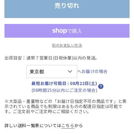
会
会
売り切れ
シ
シ
ュ
ュ
レ
レ
ッ
ッ
ダ
ダ
別のお支払い方法
ー
ー
メ
メ
出荷目安：通常７営業日(日祝休業)以内の発送。
デ
デ
ィ
ィ
へお届けの場合
ア
ア
カ
カ
最短お届け可能日
:
08月22日(土)
ッ
ッ
(06時間15分以内にご注文の場合)
ト
ト
※大型品・重量物などの「お届け日指定不可の商品です」と表
対
対
示されている商品でも制限はあるものの配達日指定は可能で
応
応
す。ご注文前やご注文時にご相談ください。
A3
A3
サ
サ
詳しい送料一覧表については
こちら
から
イ
イ