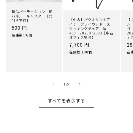
新品パーテーション IP
パネル キャスター【代
【中古】パグホルツ＋ア
【
引き不可】
イチ プライウッド ス
ン
通
500 円
タッキングチェア 幅
肘
460 2025072903【中古
20
常
在庫数:76個
オフィス家具】
ィ
価
通
7,700 円
通
28
格
常
常
在庫数:108個
在庫
価
価
格
格
の
1
/
5
すべてを表示する