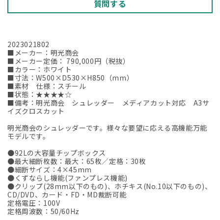
質問する
量
量
を
を
減
増
2023021802
ら
や
■メーカー：明光商会
す
す
■メーカー定価： 790,000円（税抜）
■カラー：ホワイト
■寸法：W500×D530×H850（mm）
■素材 仕様：スチール
■状態：★★★★☆
■備考：明光商会 シュレッダー メディアカット対応 A3サ
イズクロスカット
明光商会のシュレッダーです。様々な要望に応える高機能万能
モデルです。
●92Lの大容量チップボックス
●最大細断枚数：最大：65枚／定格：30枚
●細断サイズ：4×45mm
●くずならし機能(ファンプレス機能)
●クリップ(28mm以下のもの)、ホチキス(No.10以下のもの)、
CD/DVD、カード・FD・MD裁断可能
定格電圧：100V
定格周波数：50/60Hz