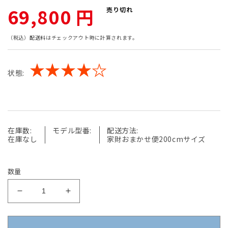
通
69,800 円
売り切れ
常
（税込）
配送料
はチェックアウト時に計算されます。
価
★★★★☆
状態:
格
在庫数:
モデル型番:
配送方法:
在庫なし
家財おまかせ便200cmサイズ
数量
明
明
光
光
商
商