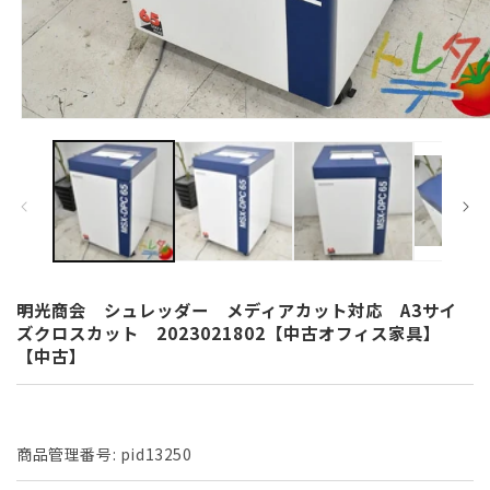
モ
ー
ダ
ル
で
メ
デ
ィ
ア
(1)
明光商会 シュレッダー メディアカット対応 A3サイ
を
ズクロスカット 2023021802【中古オフィス家具】
開
【中古】
く
商品管理番号:
pid13250