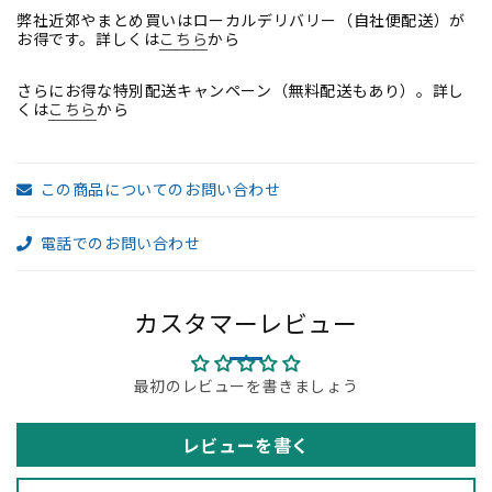
ズ
ズ
弊社近郊やまとめ買いはローカルデリバリー（自社便配送）が
お得です。詳しくは
こちら
から
ク
ク
ロ
ロ
さらにお得な特別配送キャンペーン（無料配送もあり）。詳し
ス
ス
くは
こちら
から
カ
カ
ッ
ッ
ト
ト
この商品についてのお問い合わせ
2023021802【中
2023021802【中
古
古
電話でのお問い合わせ
オ
オ
フ
フ
ィ
ィ
カスタマーレビュー
ス
ス
家
家
具】
最初のレビューを書きましょう
具】
【中
【中
古】
古】
レビューを書く
の
の
数
数