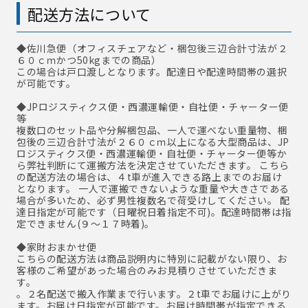
配送方法について
◆佐川急便
（オフィスチェアなど・梱包後三辺合計寸法が２
６０ｃｍかつ50kgまでの商品）
この場合は戸口渡しとなります。配達日や配達時間帯の選択
が可能です。
◆JPロジスティクス便・西濃運輸便・自社便・チャーター便
等
複数口のセット品や分解梱包品、一人で運べない重量物、梱
包後の三辺合計寸法が２６０ｃｍ以上になる大型商品は、JP
ロジスティクス便・西濃運輸便・自社便・チャーター便等か
ら弊社判断にて運搬方法を決定させていただきます。 こちら
の配送方法の場合は、４t車が進入できる路上までのお届け
となります。 一人で運搬できないような重量や大きさである
場合が多いため、必ず男性複数名で荷受けしてください。 配
達日指定が可能です（日曜祝日着指定不可)。配達時間帯は指
定できません(９～１７時着)。
◆家財おまかせ便
こちらの配送方法は商品説明内に特別に記載がない限り、お
客様のご希望があった場合のみお見積りさせていただきま
す。
。２名配送で搬入作業まで行います。２t車でお届けに上がり
ます。お届け日指定が可能です。お届け時間帯が指定できる