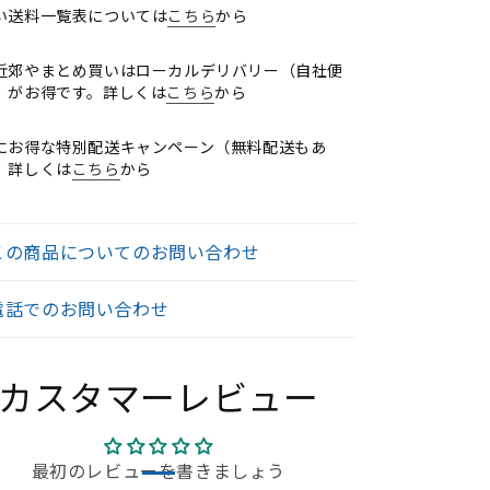
い送料一覧表については
こちら
から
備
備
023070304【中
2023070304【中
近郊やまとめ買いはローカルデリバリー（自社便
古
古
）がお得です。詳しくは
こちら
から
オ
オ
フ
フ
にお得な特別配送キャンペーン（無料配送もあ
ィ
ィ
。詳しくは
こちら
から
ス
ス
家
家
具】
具】
この商品についてのお問い合わせ
【中
【中
古】
古】
電話でのお問い合わせ
の
の
数
数
量
量
カスタマーレビュー
を
を
減
増
ら
や
最初のレビューを書きましょう
す
す