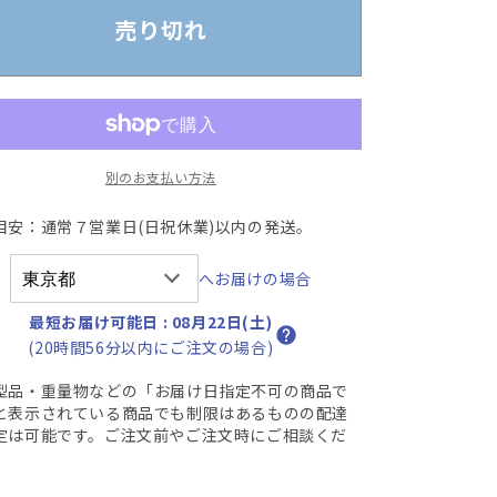
ン
ン
売り切れ
ミ
ミ
ラ
ラ
ー
ー
ermanmilller
Hermanmilller
ア
ア
ー
ー
別のお支払い方法
ロ
ロ
目安：通常７営業日(日祝休業)以内の発送。
ン
ン
チ
チ
へお届けの場合
ェ
ェ
ア
ア
最短お届け可能日
:
08月22日(土)
B
(20時間56分以内にご注文の場合)
サ
サ
イ
イ
型品・重量物などの「お届け日指定不可の商品で
と表示されている商品でも制限はあるものの配達
ズ
ズ
定は可能です。ご注文前やご注文時にご相談くだ
フ
フ
。
ル
ル
装
装