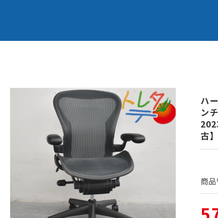
商品情
報にス
ハー
キップ
ン
20
古
商品
通
5