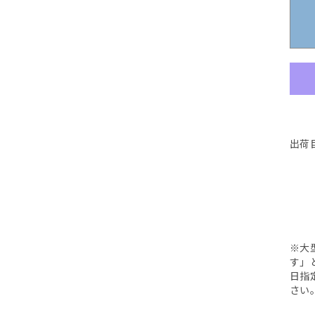
ア
ィ
ア
ア
開
開
開
開
開
(20)
ア
(18)
(17)
く
く
く
く
く
を
(19)
を
を
開
を
開
開
く
開
く
く
く
H
出荷
B
※大
す」
日指
さい