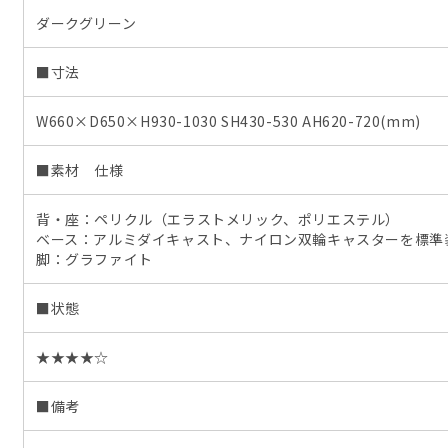
ダークグリーン
■寸法
W660×D650×H930-1030 SH430-530 AH620-720(mm)
■素材 仕様
背・座：ペリクル（エラストメリック、ポリエステル）
ベース：アルミダイキャスト、ナイロン双輪キャスターを標準
脚：グラファイト
■状態
★★★★☆
■備考