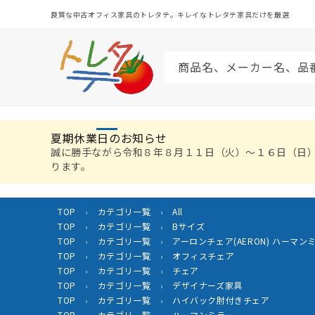
コンテ
ンツに
良質な中古オフィス家具のトレタテ。キレイなトレタテ家具だけを厳選
進む
商品名、メーカー名、品
夏期休業日のお知らせ
誠に勝手ながら令和８年８月１１日（火）〜１６日（日
ります。
TOP
カテゴリ一覧
All
›
›
TOP
カテゴリ一覧
Bサイズ
›
›
TOP
カテゴリ一覧
アーロンチェア(AERON) ハーマンミラー
›
›
TOP
カテゴリ一覧
オフィスチェア
›
›
TOP
カテゴリ一覧
チェア
›
›
TOP
カテゴリ一覧
デザイナーズ家具
›
›
TOP
カテゴリ一覧
ハイバック肘付きチェア
›
›
TOP
カテゴリ一覧
ハーマンミラー