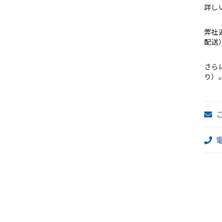
詳し
2
弊社
配送
さら
り）