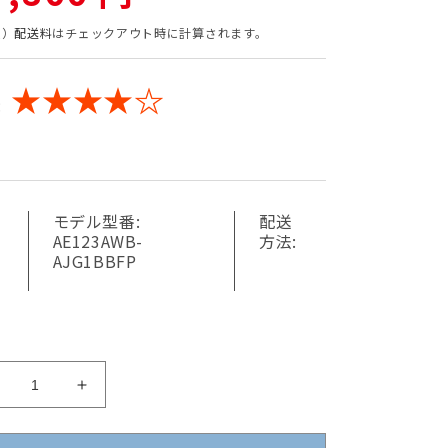
込）
配送料
はチェックアウト時に計算されます。
★★★★☆
:
モデル型番:
配送
AE123AWB-
方法:
AJG1BBFP
ハ
ハ
ー
ー
マ
マ