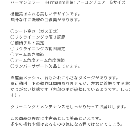
ハーマンミラー Hermanmilller アーロンチェア Bサイズ
機能美あふれる美しいデザインです。
無骨な中に洗練の曲線美があります。
○シート高さ（ガス圧式）
○リクライニングの硬さ調節
○前傾チルト設定
○リクライニングの範囲設定
○アーム高さ調節
○アーム角度アーム角度調節
○ランバーサポート欠品しています。
※座面メッシュ、背もたれに小さなダメージがあります。
※可動肘上下の動作は問題ありませんが、左右に首振りする際
かりがない状態です（内部の爪が破損しているようです。しっ
す）。
クリーニングとメンテナンスをしっかり行ってお届けします。
この商品の程度は中古品として美品といえます。
多少の擦れや傷はあるものの気になる程ではないでしょう。