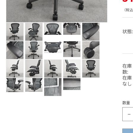
常
（税
価
モ
状態
ー
ダ
モ
モ
格
ル
ー
ー
モ
モ
モ
で
ダ
ダ
ー
ー
ー
メ
ル
ル
ダ
ダ
ダ
モ
デ
で
で
ル
ル
ル
モ
ー
モ
モ
モ
ィ
メ
メ
在庫
で
で
で
ー
ダ
ー
ー
ー
ア
デ
デ
メ
メ
メ
ダ
数:
ル
ダ
ダ
ダ
(1)
ィ
ィ
デ
デ
デ
ル
在庫
で
を
ル
ル
ル
モ
モ
モ
モ
モ
ア
ア
ィ
ィ
ィ
で
メ
なし
開
で
で
で
(4)
(5)
ー
ー
ー
ー
ー
ア
ア
ア
メ
デ
く
メ
メ
メ
を
を
ダ
ダ
ダ
ダ
ダ
(2)
(3)
(6)
デ
モ
ィ
デ
デ
デ
モ
モ
開
開
を
を
を
ル
ル
ル
ル
ル
ィ
ー
ア
モ
ィ
ィ
ィ
ー
ー
く
く
開
開
開
で
で
で
で
で
数量
ア
(9)
ダ
ー
ア
ア
ア
ダ
ダ
く
く
く
メ
メ
メ
メ
メ
(10)
を
ル
ダ
(7)
(8)
(11)
ル
ル
デ
デ
デ
デ
デ
を
開
で
を
を
を
ル
で
で
ィ
ィ
ィ
ィ
ィ
開
く
メ
開
開
開
で
メ
メ
ア
ア
ア
ア
ア
く
デ
く
く
く
メ
デ
デ
(12)
(13)
(14)
(15)
(16)
ィ
デ
ィ
ィ
を
を
を
を
を