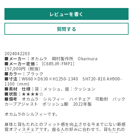
年
年
製
製
レビューを書く
2024042203
2024042203
【中
【中
質問する
古
古
オ
オ
フ
フ
2024042203
ィ
ィ
■メーカー：
オカムラ 岡村製作所 Okamura
ス
ス
■メーカー定価：
［C685JR-FMP1］
家
家
157,000円（税抜）
■カラー：
ブラック
具】
具】
■寸法：
W660×D630×H1250-1340 SH720-810 AH900-
の
の
1100（mm)
■素材 仕様：
背：メッシュ、座：クッション
数
数
■状態：
★★★★☆
量
量
■備考
オカムラ シルフィー ハイチェア 可動肘 バック
カーブアジャスト ポリッシュ脚 2022年製
を
を
減
増
オカムラのシルフィーです。
ら
や
身体と背もたれとのフィット感を向上させる今までにない新感
す
す
覚オフィスチェアです。座る人の好みに合わせて、背もたれの