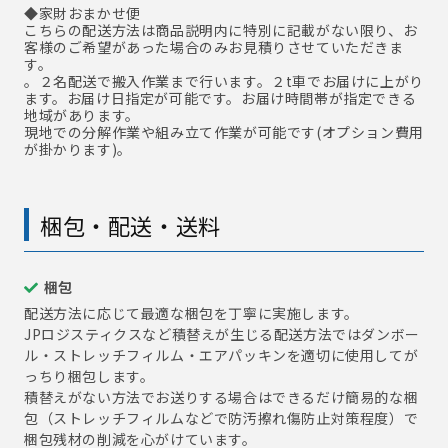
◆家財おまかせ便
こちらの配送方法は商品説明内に特別に記載がない限り、お
客様のご希望があった場合のみお見積りさせていただきま
す。
。２名配送で搬入作業まで行います。２t車でお届けに上がり
ます。お届け日指定が可能です。お届け時間帯が指定できる
地域があります。
現地での分解作業や組み立て作業が可能です(オプション費用
が掛かります)。
梱包・配送・送料
梱包
配送方法に応じて最適な梱包を丁寧に実施します。
JPロジスティクスなど積替えが生じる配送方法ではダンボー
ル・ストレッチフィルム・エアパッキンを適切に使用してが
っちり梱包します。
積替えがない方法でお送りする場合はできるだけ簡易的な梱
包（ストレッチフィルムなどで防汚擦れ傷防止対策程度）で
梱包残材の削減を心がけています。