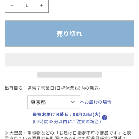
【中
【中
古】
古】
オ
オ
カ
カ
売り切れ
ム
ム
ラ
ラ
シ
シ
ル
ル
フ
フ
ィ
ィ
ー
ー
出荷目安：通常７営業日(日祝休業)以内の発送。
ハ
ハ
イ
イ
へお届けの場合
チ
チ
ェ
ェ
最短お届け可能日
:
08月25日(火)
ア
ア
(02時間38分以内にご注文の場合)
可
可
※大型品・重量物などの「お届け日指定不可の商品です」と表
動
動
示されている商品でも制限はあるものの配達日指定は可能で