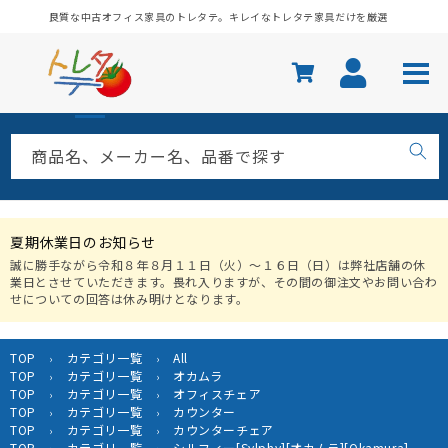
コンテ
良質な中古オフィス家具のトレタテ。キレイなトレタテ家具だけを厳選
ンツに
進む
商品名、メーカー名、品番で探す
夏期休業日のお知らせ
誠に勝手ながら令和８年８月１１日（火）〜１６日（日）は弊社店舗の休
業日とさせていただきます。畏れ入りますが、その間の御注文やお問い合わ
せについての回答は休み明けとなります。
TOP
カテゴリ一覧
All
›
›
TOP
カテゴリ一覧
オカムラ
›
›
TOP
カテゴリ一覧
オフィスチェア
›
›
TOP
カテゴリ一覧
カウンター
›
›
TOP
カテゴリ一覧
カウンターチェア
›
›
TOP
カテゴリ一覧
シルフィー[Sylphy][オカムラ][Okamura]