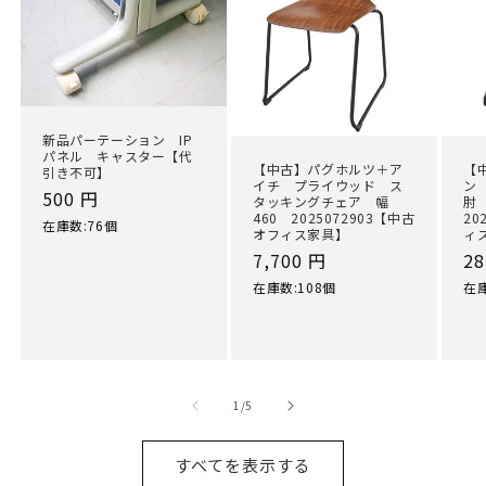
新品パーテーション IP
パネル キャスター【代
【中古】パグホルツ＋ア
【
引き不可】
イチ プライウッド ス
ン
通
500 円
タッキングチェア 幅
肘
460 2025072903【中古
20
常
在庫数:76個
オフィス家具】
ィ
価
通
7,700 円
通
28
格
常
常
在庫数:108個
在庫
価
価
格
格
の
1
/
5
すべてを表示する