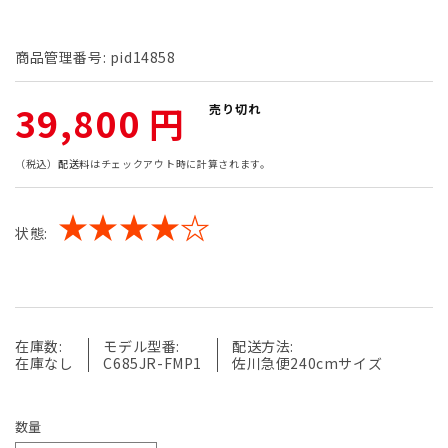
商品管理番号:
pid14858
通
39,800 円
売り切れ
常
（税込）
配送料
はチェックアウト時に計算されます。
価
★★★★☆
状態:
格
在庫数:
モデル型番:
配送方法:
在庫なし
C685JR-FMP1
佐川急便240cmサイズ
数量