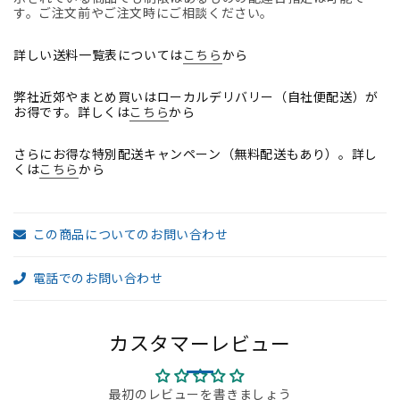
肘
肘
す。ご注文前やご注文時にご相談ください。
バ
バ
ッ
ッ
詳しい送料一覧表については
こちら
から
ク
ク
弊社近郊やまとめ買いはローカルデリバリー（自社便配送）が
カ
カ
お得です。詳しくは
こちら
から
ー
ー
ブ
ブ
さらにお得な特別配送キャンペーン（無料配送もあり）。詳し
ア
ア
くは
こちら
から
ジ
ジ
ャ
ャ
ス
ス
この商品についてのお問い合わせ
ト
ト
ポ
ポ
電話でのお問い合わせ
リ
リ
ッ
ッ
シ
シ
カスタマーレビュー
ュ
ュ
脚
脚
最初のレビューを書きましょう
2022
2022