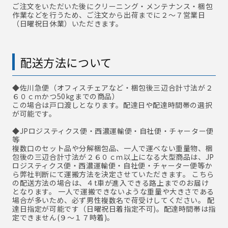
ご注文をいただいた後にクリーニング・メンテナンス・梱包
作業などを行うため、ご注文から出荷までに２～７営業日
（日曜祝日休業）いただきます。
配送方法について
◆佐川急便
（オフィスチェアなど・梱包後三辺合計寸法が２
６０ｃｍかつ50kgまでの商品）
この場合は戸口渡しとなります。配達日や配達時間帯の選択
が可能です。
◆JPロジスティクス便・西濃運輸便・自社便・チャーター便
等
複数口のセット品や分解梱包品、一人で運べない重量物、梱
包後の三辺合計寸法が２６０ｃｍ以上になる大型商品は、JP
ロジスティクス便・西濃運輸便・自社便・チャーター便等か
ら弊社判断にて運搬方法を決定させていただきます。 こちら
の配送方法の場合は、４t車が進入できる路上までのお届け
となります。 一人で運搬できないような重量や大きさである
場合が多いため、必ず男性複数名で荷受けしてください。 配
達日指定が可能です（日曜祝日着指定不可)。配達時間帯は指
定できません(９～１７時着)。