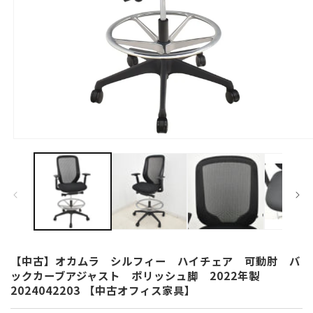
モ
ー
ダ
ル
で
メ
デ
ィ
ア
(1)
【中古】オカムラ シルフィー ハイチェア 可動肘 バ
を
ックカーブアジャスト ポリッシュ脚 2022年製
開
2024042203 【中古オフィス家具】
く