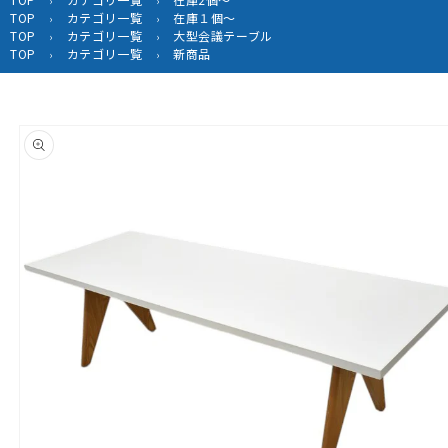
›
›
TOP
カテゴリ一覧
在庫１個～
›
›
TOP
カテゴリ一覧
大型会議テーブル
›
›
TOP
カテゴリ一覧
新商品
›
›
商品情
報にス
キップ