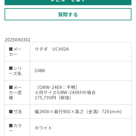
質問する
2025040302
■メー
ウチダ UCHIDA
カー
■シリ
GMW
ーズ名
■メー
［GMW-2409：不明］
カー定
※同サイズGMW-2409Fの場合
価
275,700円（税抜）
■寸法
幅2400×奥行900×高さ（全高）720(mm)
■カラ
ホワイト
ー