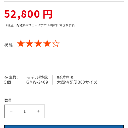
通
52,800 円
常
（税込）
配送料
はチェックアウト時に計算されます。
価
★★★★☆
状態:
格
在庫数:
モデル型番:
配送方法:
5個
GMW-2409
大型宅配便300サイズ
数量
【中
【中
古】
古】
ウ
ウ