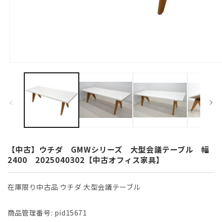
モ
ー
ダ
ル
で
メ
デ
ィ
ア
(1)
【中古】ウチダ GMWシリーズ 大型会議テーブル 幅
を
2400 2025040302【中古オフィス家具】
開
く
在庫限り中古品 ウチダ 大型会議テーブル
商品管理番号:
pid15671