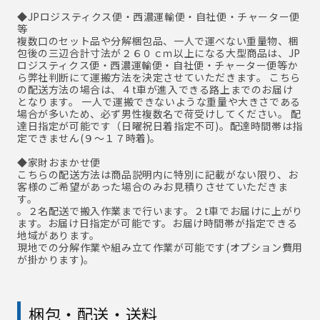
◆JPロジスティクス便・西濃運輸便・自社便・チャーター便
等
複数口のセット品や分解梱包品、一人で運べない重量物、梱
包後の三辺合計寸法が２６０ｃｍ以上になる大型商品は、JP
ロジスティクス便・西濃運輸便・自社便・チャーター便等か
ら弊社判断にて運搬方法を決定させていただきます。 こちら
の配送方法の場合は、４t車が進入できる路上までのお届け
となります。 一人で運搬できないような重量や大きさである
場合が多いため、必ず男性複数名で荷受けしてください。 配
達日指定が可能です（日曜祝日着指定不可)。配達時間帯は指
定できません(９～１７時着)。
◆家財おまかせ便
こちらの配送方法は商品説明内に特別に記載がない限り、お
客様のご希望があった場合のみお見積りさせていただきま
す。
。２名配送で搬入作業まで行います。２t車でお届けに上がり
ます。お届け日指定が可能です。お届け時間帯が指定できる
地域があります。
現地での分解作業や組み立て作業が可能です(オプション費用
が掛かります)。
梱包・配送・送料