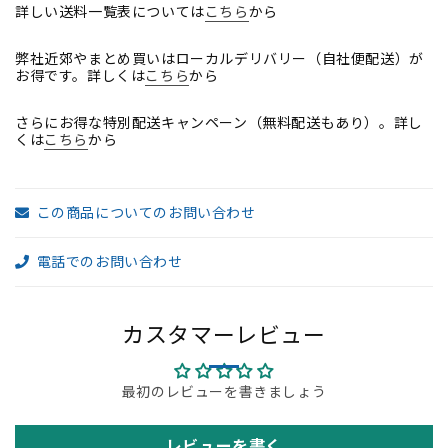
古
古
詳しい送料一覧表については
こちら
から
オ
オ
フ
フ
弊社近郊やまとめ買いはローカルデリバリー（自社便配送）が
ィ
ィ
お得です。詳しくは
こちら
から
ス
ス
さらにお得な特別配送キャンペーン（無料配送もあり）。詳し
家
家
くは
こちら
から
具】
具】
の
の
数
数
この商品についてのお問い合わせ
量
量
を
を
電話でのお問い合わせ
減
増
ら
や
す
す
カスタマーレビュー
最初のレビューを書きましょう
レビューを書く