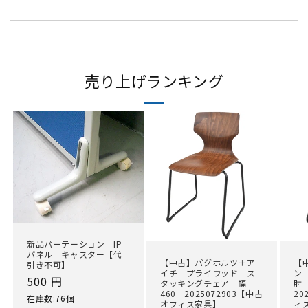
売り上げランキング
新品パーテーション IP
パネル キャスター【代
【中古】パグホルツ＋ア
【
引き不可】
イチ プライウッド ス
ン
通
500 円
タッキングチェア 幅
肘
460 2025072903【中古
20
常
在庫数:76個
オフィス家具】
ィ