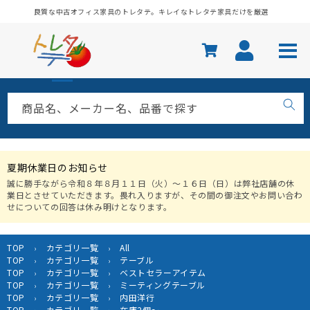
コンテ
良質な中古オフィス家具のトレタテ。キレイなトレタテ家具だけを厳選
ンツに
進む
商品名、メーカー名、品番で探す
夏期休業日のお知らせ
誠に勝手ながら令和８年８月１１日（火）〜１６日（日）は弊社店舗の休
業日とさせていただきます。畏れ入りますが、その間の御注文やお問い合わ
せについての回答は休み明けとなります。
TOP
カテゴリ一覧
All
›
›
TOP
カテゴリ一覧
テーブル
›
›
TOP
カテゴリ一覧
ベストセラーアイテム
›
›
TOP
カテゴリ一覧
ミーティングテーブル
›
›
TOP
カテゴリ一覧
内田洋行
›
›
TOP
カテゴリ一覧
在庫2個～