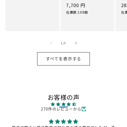
価
通
7,700 円
通
28
格
常
常
在庫数:108個
在庫
価
価
格
格
の
1
/
5
すべてを表示する
お客様の声
270件のレビューから