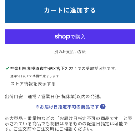
チ
チ
カートに追加する
ダ
ダ
GMW
GMW
シ
シ
リ
リ
ー
ー
ズ
ズ
別のお支払い方法
大
大
型
型
神奈川県相模原市中央区宮下2-22-1
での受取が可能です。
会
会
通常5日以上で準備が完了します
議
議
ストア情報を表示する
テ
テ
出荷目安：通常７営業日(日祝休業)以内の発送。
ー
ー
ブ
ブ
※お届け日指定不可の商品です
ル
ル
※大型品・重量物などの「お届け日指定不可の商品です」と表
幅
幅
示されている商品でも制限はあるものの配達日指定は可能で
2400
2400
す。ご注文前やご注文時にご相談ください。
2025040302【中
2025040302【中