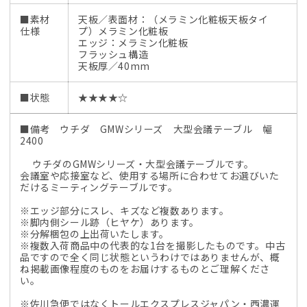
■素材
天板／表面材：（メラミン化粧板天板タイ
仕様
プ）メラミン化粧板
エッジ：メラミン化粧板
フラッシュ構造
天板厚／40mm
■状態
★★★★☆
■備考 ウチダ GMWシリーズ 大型会議テーブル 幅
2400
ウチダのGMWシリーズ・大型会議テーブルです。
会議室や応接室など、使用する場所に合わせてお選びいた
だけるミーティングテーブルです。
※エッジ部分にスレ、キズなど複数あります。
※脚内側シール跡（ヒヤケ）あります。
※分解梱包の上出荷いたします。
※複数入荷商品中の代表的な1台を撮影したものです。中古
品ですので全く同じ状態というわけではありませんが、概
ね掲載画像程度のものをお届けするものとご理解くださ
い。
※佐川急便ではなくトールエクスプレスジャパン・西濃運