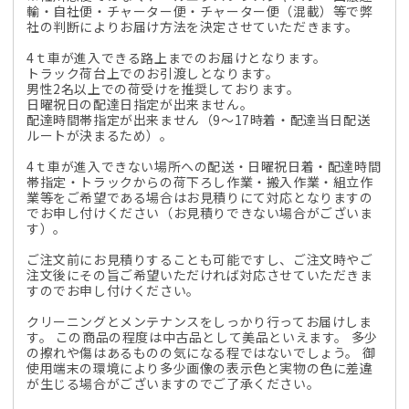
輸・自社便・チャーター便・チャーター便（混載）等で弊
社の判断によりお届け方法を決定させていただきます。
4ｔ車が進入できる路上までのお届けとなります。
トラック荷台上でのお引渡しとなります。
男性2名以上での荷受けを推奨しております。
日曜祝日の配達日指定が出来ません。
配達時間帯指定が出来ません（9～17時着・配達当日配送
ルートが決まるため）。
4ｔ車が進入できない場所への配送・日曜祝日着・配達時間
帯指定・トラックからの荷下ろし作業・搬入作業・組立作
業等をご希望である場合はお見積りにて対応となりますの
でお申し付けください（お見積りできない場合がございま
す）。
ご注文前にお見積りすることも可能ですし、ご注文時やご
注文後にその旨ご希望いただければ対応させていただきま
すのでお申し付けください。
クリーニングとメンテナンスをしっかり行ってお届けしま
す。 この商品の程度は中古品として美品といえます。 多少
の擦れや傷はあるものの気になる程ではないでしょう。 御
使用端末の環境により多少画像の表示色と実物の色に差違
が生じる場合がございますのでご了承ください。