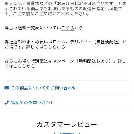
※大型品・重量物などの「お届け日指定不可の商品です」と表
タ
タ
示されている商品でも制限はあるものの配達日指定は可能で
ン
ン
す。ご注文前やご注文時にご相談ください。
ダ
ダ
ー
ー
詳しい送料一覧表については
こちら
から
ド
ド
弊社近郊やまとめ買いはローカルデリバリー（自社便配送）が
Ｂ
Ｂ
お得です。詳しくは
こちら
から
サ
サ
イ
イ
さらにお得な特別配送キャンペーン（無料配送もあり）。詳し
ズ
ズ
くは
こちら
から
ラ
ラ
ン
ン
バ
バ
この商品についてのお問い合わせ
ー
ー
サ
サ
電話でのお問い合わせ
ポ
ポ
ー
ー
ト
ト
カスタマーレビュー
2025052803【中
2025052803【中