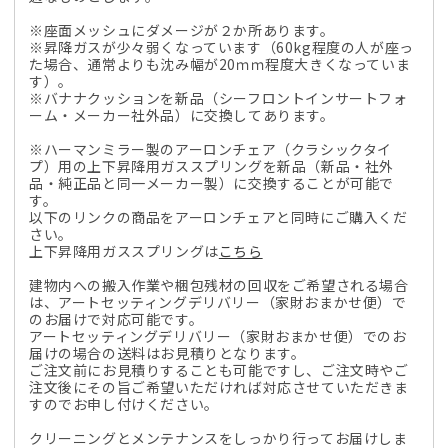
※座面メッシュにダメージが２か所あります。
※昇降ガスが少々弱くなっています（60kg程度の人が座っ
た場合、通常よりも沈み幅が20ｍｍ程度大きくなっていま
す）。
※バナナクッションを新品（シーフロントインサートフォ
ーム・メーカー社外品）に交換してあります。
※ハーマンミラー製のアーロンチェア（クラシックタイ
プ）用の上下昇降用ガススプリングを新品（新品・社外
品・純正品と同一メーカー製）に交換することが可能で
す。
以下のリンクの商品をアーロンチェアと同時にご購入くだ
さい。
上下昇降用ガススプリングは
こちら
建物内への搬入作業や梱包残材の回収をご希望される場合
は、アートセッティングデリバリー（家財おまかせ便）で
のお届けで対応可能です。
アートセッティングデリバリー（家財おまかせ便）でのお
届けの場合の送料はお見積りとなります。
ご注文前にお見積りすることも可能ですし、ご注文時やご
注文後にその旨ご希望いただければ対応させていただきま
すのでお申し付けください。
クリーニングとメンテナンスをしっかり行ってお届けしま