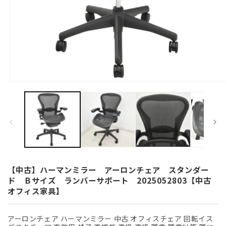
モ
ー
ダ
ル
で
メ
デ
ィ
ア
(1)
【中古】ハーマンミラー アーロンチェア スタンダー
を
ド Ｂサイズ ランバーサポート 2025052803【中古
開
オフィス家具】
く
アーロンチェア ハーマンミラー 中古 オフィスチェア 回転イス