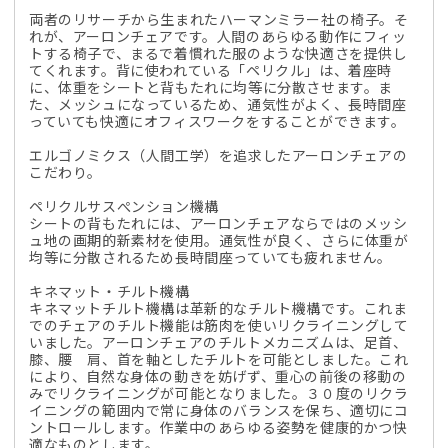
両者のリサーチから生まれたハーマンミラー社の椅子。そ
れが、アーロンチェアです。人間のあらゆる動作にフィッ
トする椅子で、まるで着慣れた服のような快適さを提供し
てくれます。背に使われている「ペリクル」は、着座時
に、体重をシートと背もたれに均等に分散させます。ま
た、メッシュになっているため、通気性がよく、長時間座
っていても快適にオフィスワークをすることができます。
エルゴノミクス（人間工学）を追求したアーロンチェアの
こだわり。
ペリクルサスぺンション機構
シートの背もたれには、アーロンチェアならではのメッシ
ュ地の画期的新素材を使用。通気性が良く、さらに体重が
均等に分散されるため長時間座っていても疲れません。
キネマット・チルト機構
キネマットチルト機構は革新的なチルト機構です。これま
でのチェアのチルト機能は筋肉を使いリクライニングして
いました。アーロンチェアのチルトメカニズムは、足首、
膝、腰 肩、首を軸としたチルトを可能としました。これ
により、自然な身体の動きを妨げず、重心の前後の移動の
みでリクライニングが可能となりました。３０度のリクラ
イニングの範囲内で常に身体のバランスを保ち、適切にコ
ントロールします。作業中のあらゆる姿勢を健康的かつ快
適なものとします。