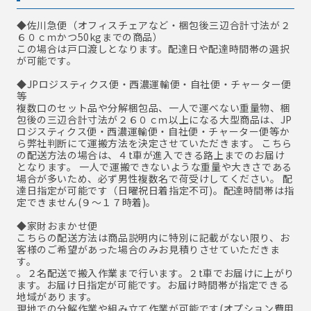
◆佐川急便
（オフィスチェアなど・梱包後三辺合計寸法が２
６０ｃｍかつ50kgまでの商品）
この場合は戸口渡しとなります。配達日や配達時間帯の選択
が可能です。
◆JPロジスティクス便・西濃運輸便・自社便・チャーター便
等
複数口のセット品や分解梱包品、一人で運べない重量物、梱
包後の三辺合計寸法が２６０ｃｍ以上になる大型商品は、JP
ロジスティクス便・西濃運輸便・自社便・チャーター便等か
ら弊社判断にて運搬方法を決定させていただきます。 こちら
の配送方法の場合は、４t車が進入できる路上までのお届け
となります。 一人で運搬できないような重量や大きさである
場合が多いため、必ず男性複数名で荷受けしてください。 配
達日指定が可能です（日曜祝日着指定不可)。配達時間帯は指
定できません(９～１７時着)。
◆家財おまかせ便
こちらの配送方法は商品説明内に特別に記載がない限り、お
客様のご希望があった場合のみお見積りさせていただきま
す。
。２名配送で搬入作業まで行います。２t車でお届けに上がり
ます。お届け日指定が可能です。お届け時間帯が指定できる
地域があります。
現地での分解作業や組み立て作業が可能です(オプション費用