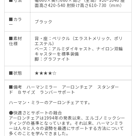
面高さ420-540 肘掛け高さ610-730（mm）
■カラ
ブラック
ー
■素材
背・座：ペリクル（エラストメリック、ポリ
仕様
エステル）
ベース：アルミダイキャスト、ナイロン双輪
キャスターを標準装備
脚：グラファイト
■状態
★★★★☆
■備考 ハーマンミラー アーロンチェア スタンダー
ド Ｂサイズ ランバーサポート
ハーマン・ミラーのアーロンチェアです。
●快適さとサポートの融合
アーロンチェアは1994年の発表以来、エルゴノミックシー
ティングの基準となっています。それ以来、ハーマンミラ
ーは人々と人々の姿勢を最適にサポートする方法について
多くのことを学んできました。