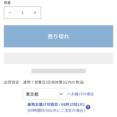
数量
【中
【中
古】
古】
ハ
ハ
ー
ー
売り切れ
マ
マ
ン
ン
ミ
ミ
ラ
ラ
ー
ー
ア
ア
ー
ー
出荷目安：通常７営業日(日祝休業)以内の発送。
ロ
ロ
ン
ン
へお届けの場合
チ
チ
ェ
ェ
最短お届け可能日
:
08月25日(火)
ア
ア
(00時間05分以内にご注文の場合)
ス
ス