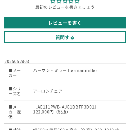
古
古
最初のレビューを書きましょう
オ
オ
フ
フ
ィ
ィ
レビューを書く
ス
ス
家
家
質問する
具】
具】
の
の
数
数
2025052803
量
量
■メー
ハーマン・ミラー hermanmiller
を
を
カー
減
増
ら
や
■シリ
アーロンチェア
す
す
ーズ名
■メー
［AE111PWB-AJG1BBFP3D01］
カー定
122,000円（税抜）
価
■寸法
幅660×奥行660×高さ（全高）920-1040 座