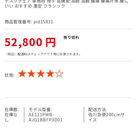
デスクチェア 事務用 椅子 高機能 高級 高級 腰痛 腰痛対策 腰に
いい おすすめ 激安 クラシック
商品管理番号:
pid15831
通
52,800 円
売り切れ
常
（税込）
配送料
はチェックアウト時に計算されます。
価
★★★★☆
状態:
格
在庫数:
モデル型番:
配送方法:
在庫な
AE111PWB-
佐川急便200cmサ
し
AJG1BBFP3D01
イズ