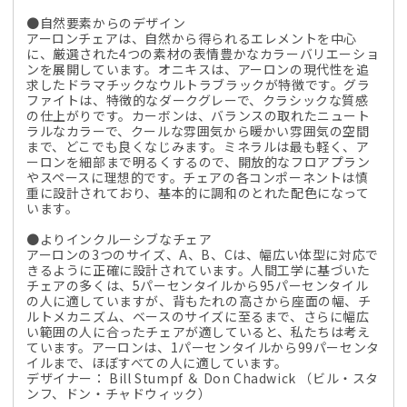
●自然要素からのデザイン
アーロンチェアは、自然から得られるエレメントを中心
に、厳選された4つの素材の表情豊かなカラーバリエーショ
ンを展開しています。オニキスは、アーロンの現代性を追
求したドラマチックなウルトラブラックが特徴です。グラ
ファイトは、特徴的なダークグレーで、クラシックな質感
の仕上がりです。カーボンは、バランスの取れたニュート
ラルなカラーで、クールな雰囲気から暖かい雰囲気の空間
まで、どこでも良くなじみます。ミネラルは最も軽く、ア
ーロンを細部まで明るくするので、開放的なフロアプラン
やスペースに理想的です。チェアの各コンポーネントは慎
重に設計されており、基本的に調和のとれた配色になって
います。
●よりインクルーシブなチェア
アーロンの3つのサイズ、A、B、Cは、幅広い体型に対応で
きるように正確に設計されています。人間工学に基づいた
チェアの多くは、5パーセンタイルから95パーセンタイル
の人に適していますが、背もたれの高さから座面の幅、チ
ルトメカニズム、ベースのサイズに至るまで、さらに幅広
い範囲の人に合ったチェアが適していると、私たちは考え
ています。アーロンは、1パーセンタイルから99パーセンタ
イルまで、ほぼすべての人に適しています。
デザイナー： Bill Stumpf ＆ Don Chadwick （ビル・スタ
ンフ、ドン・チャドウィック）