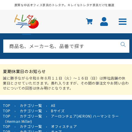
コンテ
良質な中古オフィス家具のトレタテ。キレイなトレタテ家具だけを厳選
ンツに
進む
商品名、メーカー名、品番で探す
夏期休業日のお知らせ
誠に勝手ながら令和８年８月１１日（火）〜１６日（日）は弊社店舗の休
業日とさせていただきます。畏れ入りますが、その間の御注文やお問い合わ
せについての回答は休み明けとなります。
TOP
カテゴリ一覧
All
›
›
TOP
カテゴリ一覧
Bサイズ
›
›
TOP
カテゴリ一覧
アーロンチェア(AERON) ハーマンミラー
›
›
（Herman Miller)
TOP
カテゴリ一覧
オフィスチェア
›
›
TOP
カテゴリ一覧
チェア
›
›