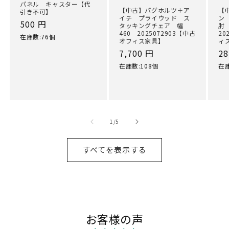
パネル キャスター【代
【中古】パグホルツ＋ア
【
引き不可】
イチ プライウッド ス
ン
通
500 円
タッキングチェア 幅
肘
460 2025072903【中古
20
常
在庫数:76個
オフィス家具】
ィ
価
通
7,700 円
通
28
格
常
常
在庫数:108個
在庫
価
価
格
格
の
1
/
5
すべてを表示する
お客様の声