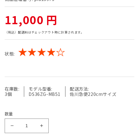
通
11,000 円
常
（税込）
配送料
はチェックアウト時に計算されます。
価
★★★★☆
状態:
格
在庫数:
モデル型番:
配送方法:
3個
DS36ZG-MB51
佐川急便220cmサイズ
数量
【中
【中
古】
古】