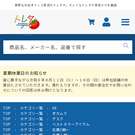
コンテ
良質な中古オフィス家具のトレタテ。キレイなトレタテ家具だけを厳選
ンツに
進む
商品名、メーカー名、品番で探す
夏期休業日のお知らせ
誠に勝手ながら令和８年８月１１日（火）〜１６日（日）は弊社店舗の休
業日とさせていただきます。畏れ入りますが、その間の御注文やお問い合わ
せについての回答は休み明けとなります。
TOP
カテゴリ一覧
All
›
›
TOP
カテゴリ一覧
オカムラ
›
›
TOP
カテゴリ一覧
デスク
›
›
TOP
カテゴリ一覧
ベストセラーアイテム
›
›
TOP
カテゴリ一覧
在庫2個～
›
›
TOP
カテゴリ一覧
在庫１個～