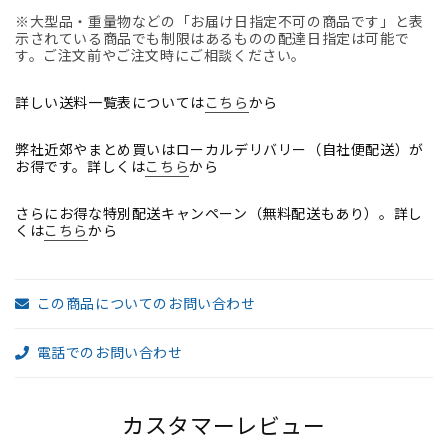
数
数
※大型品・重量物などの「お届け日指定不可の商品です」と表
示されている商品でも制限はあるものの配達日指定は可能で
量
量
す。ご注文前やご注文時にご相談ください。
を
を
減
増
詳しい送料一覧表については
こちら
から
ら
や
す
す
弊社近郊やまとめ買いはローカルデリバリー（自社便配送）が
お得です。詳しくは
こちら
から
さらにお得な特別配送キャンペーン（無料配送もあり）。詳し
くは
こちら
から
この商品についてのお問い合わせ
電話でのお問い合わせ
カスタマーレビュー