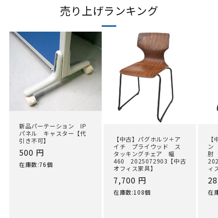
売り上げランキング
新品パーテーション IP
パネル キャスター【代
【中古】パグホルツ＋ア
【
引き不可】
イチ プライウッド ス
ン
通
500 円
タッキングチェア 幅
肘
460 2025072903【中古
20
常
在庫数:76個
オフィス家具】
ィ
価
通
7,700 円
通
28
格
常
常
在庫数:108個
在庫
価
価
格
格