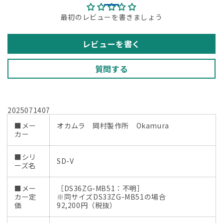
最初のレビューを書きましょう
レビューを書く
質問する
2025071407
■メー
オカムラ 岡村製作所 Okamura
カー
■シリ
SD-V
ーズ名
■メー
［DS36ZG-MB51：不明］
カー定
※同サイズDS33ZG-MB51の場合
価
92,200円（税抜）