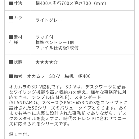
■寸法
幅400×奥行700×高さ700（mm）
■カラ
ライトグレー
ー
■素材
ラッチ付
仕様
標準ペントレー1個
ファイル仕切板2枚付
■状態
★★★★☆
■備考 オカムラ SD-V 脇机 幅400
オカムラのSD-V脇机です。 SD-Vは、デスクワークに必要
なワイリング機能や高い収納力を備え、様々な事務所に対
応できる、シンプル(SIMPLE)、スタンダード
(STANDARD)、スペース(SPACE)の3つのSをコンセプトに
設計されたSDシリーズのバリュータイプとなります。あく
までも基本に忠実に設計された事務机でありながら、デス
クのスタイルを変えずに、時代のトレンドに合わせてニー
ズに応えられるシリーズです。
鍵１本付。