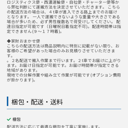
ロジスティクス便・西濃運輸便・自社便・チャーター便等か
ら弊社判断にて運搬方法を決定させていただきます。 こちら
の配送方法の場合は、４t車が進入できる路上までのお届け
となります。 一人で運搬できないような重量や大きさである
場合が多いため、必ず男性複数名で荷受けしてください。 配
達日指定が可能です（日曜祝日着指定不可)。配達時間帯は指
定できません(９～１７時着)。
◆家財おまかせ便
こちらの配送方法は商品説明内に特別に記載がない限り、お
客様のご希望があった場合のみお見積りさせていただきま
す。
。２名配送で搬入作業まで行います。２t車でお届けに上がり
ます。お届け日指定が可能です。お届け時間帯が指定できる
地域があります。
現地での分解作業や組み立て作業が可能です(オプション費用
が掛かります)。
梱包・配送・送料
梱包
配送方法に応じて最適な梱包を丁寧に実施します。