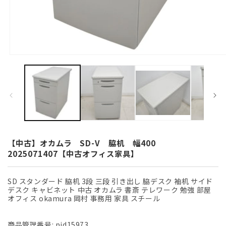
モ
ー
ダ
ル
で
メ
デ
ィ
ア
(1)
【中古】オカムラ SD-V 脇机 幅400
を
2025071407【中古オフィス家具】
開
く
SD スタンダード 脇机 3段 三段 引き出し 脇デスク 袖机 サイド
デスク キャビネット 中古 オカムラ 書斎 テレワーク 勉強 部屋
オフィス okamura 岡村 事務用 家具 スチール
商品管理番号:
pid15973