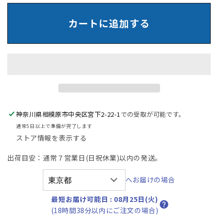
オ
オ
カ
カ
カートに追加する
ム
ム
ラ
ラ
SD-
SD-
V
V
脇
脇
机
机
幅
幅
400
400
神奈川県相模原市中央区宮下2-22-1
での受取が可能です。
2025071407【中
2025071407【中
通常5日以上で準備が完了します
古
古
ストア情報を表示する
オ
オ
フ
フ
出荷目安：通常７営業日(日祝休業)以内の発送。
ィ
ィ
ス
ス
へお届けの場合
家
家
最短お届け可能日
:
08月25日(火)
具】
具】
(18時間38分以内にご注文の場合)
の
の