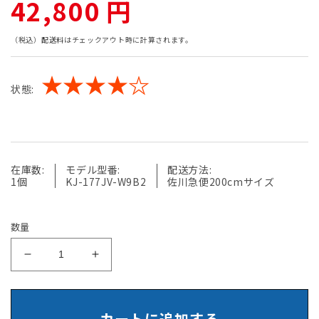
通
42,800 円
常
（税込）
配送料
はチェックアウト時に計算されます。
価
★★★★☆
状態:
格
在庫数:
モデル型番:
配送方法:
1個
KJ-177JV-W9B2
佐川急便200cmサイズ
数量
【中
【中
古】
古】
イ
イ
ト
ト
カートに追加する