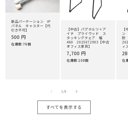
新品パーテーション IP
パネル キャスター【代
【中古】パグホルツ＋ア
【
引き不可】
イチ プライウッド ス
ン
通
500 円
タッキングチェア 幅
肘
460 2025072903【中古
20
常
在庫数:76個
オフィス家具】
ィ
価
通
7,700 円
通
28
格
常
常
在庫数:108個
在庫
価
価
格
格
の
1
/
5
すべてを表示する