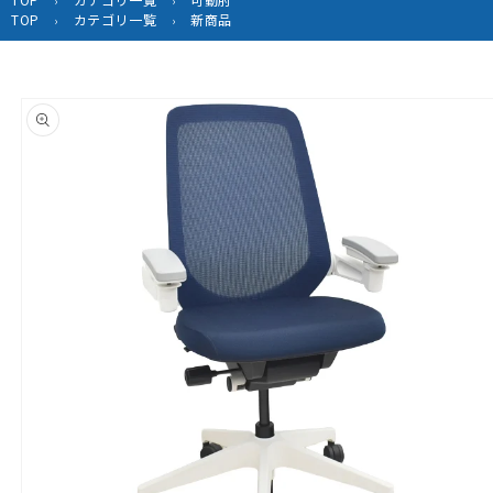
›
›
TOP
カテゴリ一覧
新商品
›
›
商品情
報にス
キップ