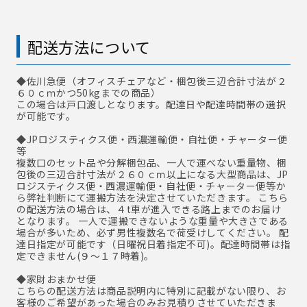
配送方法について
◆佐川急便
（オフィスチェアなど・梱包後三辺合計寸法が２
６０ｃｍかつ50kgまでの商品）
この場合は戸口渡しとなります。配達日や配達時間帯の選択
が可能です。
◆JPロジスティクス便・西濃運輸便・自社便・チャーター便
等
複数口のセット品や分解梱包品、一人で運べない重量物、梱
包後の三辺合計寸法が２６０ｃｍ以上になる大型商品は、JP
ロジスティクス便・西濃運輸便・自社便・チャーター便等か
ら弊社判断にて運搬方法を決定させていただきます。 こちら
の配送方法の場合は、４t車が進入できる路上までのお届け
となります。 一人で運搬できないような重量や大きさである
場合が多いため、必ず男性複数名で荷受けしてください。 配
達日指定が可能です（日曜祝日着指定不可)。配達時間帯は指
定できません(９～１７時着)。
◆家財おまかせ便
こちらの配送方法は商品説明内に特別に記載がない限り、お
客様のご希望があった場合のみお見積りさせていただきま