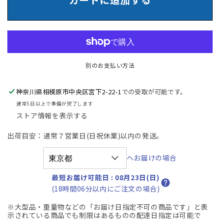
ー
ー
キ
キ
ノ
ノ
ー
ー
ト
ト
別のお支払い方法
ハ
ハ
イ
イ
バ
バ
神奈川県相模原市中央区宮下2-22-1
での受取が可能です。
ッ
ッ
通常5日以上で準備が完了します
ク
ク
ストア情報を表示する
３
３
出荷目安：通常７営業日(日祝休業)以内の発送。
Ｄ
Ｄ
ア
ア
へお届けの場合
ー
ー
ム
ム
最短お届け可能日
:
08月23日(日)
可
可
(18時間06分以内にご注文の場合)
動
動
※大型品・重量物などの「お届け日指定不可の商品です」と表
肘
肘
示されている商品でも制限はあるものの配達日指定は可能で
ホ
ホ