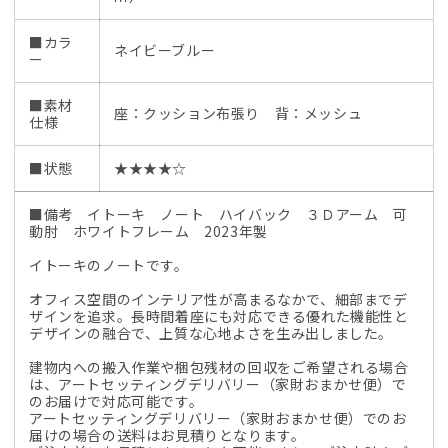
■カラ
ネイビーブルー
ー
■素材
座：クッション布張り 背：メッシュ
仕様
■状態
★★★★☆
■備考 イトーキ ノート ハイバック ３Ｄアーム 可
動肘 ホワイトフレーム 2023年製
イトーキのノートです。
オフィス空間のインテリア性が高まるなかで、細部までデ
ザインを追求。長時間着座にも対応できる優れた機能性と
デザインの融合で、上質な心地よさを生み出しました。
建物内への搬入作業や梱包残材の回収をご希望される場合
は、アートセッティングデリバリー（家財おまかせ便）で
のお届けで対応可能です。
アートセッティングデリバリー（家財おまかせ便）でのお
届けの場合の送料はお見積りとなります。