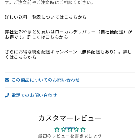
す。ご注文前やご注文時にご相談ください。
ワ
ワ
イ
イ
詳しい送料一覧表については
こちら
から
ト
ト
フ
フ
弊社近郊やまとめ買いはローカルデリバリー（自社便配送）が
お得です。詳しくは
こちら
から
レ
レ
ー
ー
さらにお得な特別配送キャンペーン（無料配送もあり）。詳し
ム
ム
くは
こちら
から
2023
2023
年
年
製
製
この商品についてのお問い合わせ
2025072803【中
2025072803【中
古
古
電話でのお問い合わせ
オ
オ
フ
フ
ィ
ィ
カスタマーレビュー
ス
ス
家
家
具】
具】
最初のレビューを書きましょう