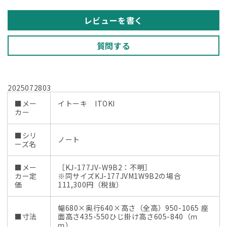
の
の
数
数
レビューを書く
量
量
を
を
質問する
減
増
ら
や
す
す
2025072803
■メー
イトーキ ITOKI
カー
■シリ
ノート
ーズ名
■メー
［KJ-177JV-W9B2：不明］
カー定
※同サイズKJ-177JVM1W9B2の場合
価
111,300円（税抜）
幅680×奥行640×高さ（全高）950-1065 座
■寸法
面高さ435-550ひじ掛け高さ605-840（ｍ
ｍ）