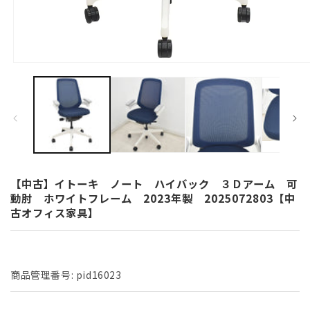
モ
ー
ダ
ル
で
メ
デ
ィ
ア
(1)
【中古】イトーキ ノート ハイバック ３Ｄアーム 可
を
動肘 ホワイトフレーム 2023年製 2025072803【中
開
古オフィス家具】
く
商品管理番号:
pid16023