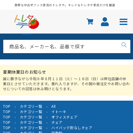
コンテ
良質な中古オフィス家具のトレタテ。キレイなトレタテ家具だけを厳選
ンツに
進む
商品名、メーカー名、品番で探す
夏期休業日のお知らせ
誠に勝手ながら令和８年８月１１日（火）〜１６日（日）は弊社店舗の休
業日とさせていただきます。畏れ入りますが、その間の御注文やお問い合わ
せについての回答は休み明けとなります。
TOP
カテゴリ一覧
All
›
›
TOP
カテゴリ一覧
イトーキ
›
›
TOP
カテゴリ一覧
オフィスチェア
›
›
TOP
カテゴリ一覧
チェア
›
›
TOP
カテゴリ一覧
ハイバック肘なしチェア
›
›
TOP
カテゴリ一覧
可動肘