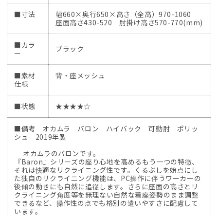
減
増
■寸法
幅660×奥行650×高さ（全高）970-1060
ら
や
座面高さ430-520 肘掛け高さ570-770(mm)
す
す
■カラ
ブラック
ー
■素材
背・座メッシュ
仕様
■状態
★★★★☆
■備考 オカムラ バロン ハイバック 可動肘 ポリッ
シュ 2019年製
オカムラのバロンです。
『Baron』シリーズの座り心地を高めるもう一つの特徴、
それは快適なリクライニング性です。くるぶしを始点にし
た独自のリクライニング機能は、PC操作に伴うワーカーの
後傾の動きにも自然に追従します。さらに座面の高さとリ
クライニング角度等を無理ない自然な着座姿勢のまま調整
できるなど、操作性の点でも格別の遣いやすさに配慮して
います。