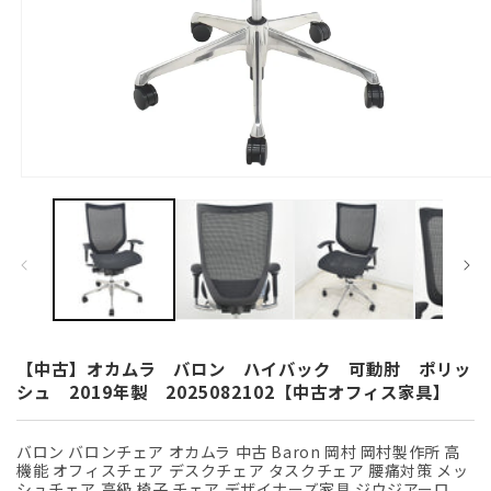
モ
ー
ダ
ル
で
メ
デ
ィ
ア
(1)
【中古】オカムラ バロン ハイバック 可動肘 ポリッ
を
シュ 2019年製 2025082102【中古オフィス家具】
開
く
バロン バロンチェア オカムラ 中古 Baron 岡村 岡村製作所 高
機能 オフィスチェア デスクチェア タスクチェア 腰痛対策 メッ
シュチェア 高級 椅子 チェア デザイナーズ家具 ジウジアーロ