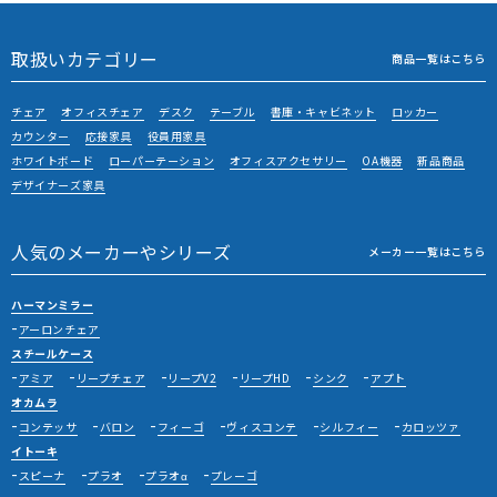
取扱いカテゴリー
商品一覧はこちら
チェア
オフィスチェア
デスク
テーブル
書庫・キャビネット
ロッカー
カウンター
応接家具
役員用家具
ホワイトボード
ローパーテーション
オフィスアクセサリー
OA機器
新品商品
デザイナーズ家具
人気のメーカーやシリーズ
メーカー一覧はこちら
ハーマンミラー
アーロンチェア
スチールケース
アミア
リープチェア
リープV2
リープHD
シンク
アプト
オカムラ
コンテッサ
バロン
フィーゴ
ヴィスコンテ
シルフィー
カロッツァ
イトーキ
スピーナ
プラオ
プラオα
プレーゴ