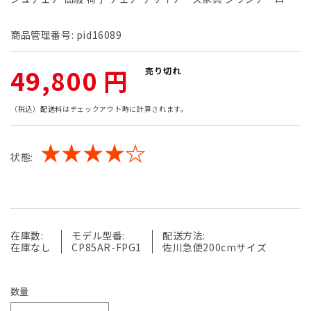
商品管理番号:
pid16089
通
49,800 円
売り切れ
常
（税込）
配送料
はチェックアウト時に計算されます。
価
★★★★☆
状態:
格
在庫数:
モデル型番:
配送方法:
在庫なし
CP85AR-FPG1
佐川急便200cmサイズ
数量