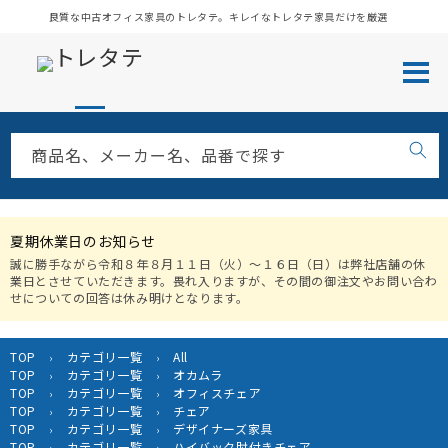
コンテ
良質な中古オフィス家具のトレタテ。キレイなトレタテ家具だけを厳選
ンツに
進む
商品名、メーカー名、品番で探す
夏期休業日のお知らせ
誠に勝手ながら令和８年８月１１日（火）〜１６日（日）は弊社店舗の休
業日とさせていただきます。畏れ入りますが、その間の御注文やお問い合わ
せについての回答は休み明けとなります。
TOP
カテゴリ一覧
All
›
›
TOP
カテゴリ一覧
オカムラ
›
›
TOP
カテゴリ一覧
オフィスチェア
›
›
TOP
カテゴリ一覧
チェア
›
›
TOP
カテゴリ一覧
デザイナーズ家具
›
›
TOP
カテゴリ一覧
ハイバック肘付きチェア
›
›