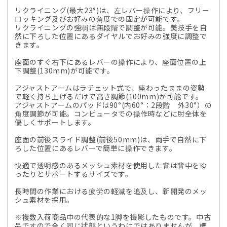
リクライニング(最大23°)は、左レバー操作により、フリー
ロッキング及びお好みの角度での固定が可能です。
リクライニングの強弱は無段階で調整が可能。美技手を自
然に下ろした位置にあるダイヤルでお好みの強度に調整で
きます。
座面のすぐ右下にあるレバーの操作により、座面位置の上
下調整(130mm)が可能です。
アジャストアームはラチェット式で、座わったままの姿勢
で軽く持ち上げるだけで高さ調節(100mm)が可能です。
アジャストアームのパッドは90°(内60°：2段階 外30°）の
角度調節が可能。コンピュータでの操作時などに肘全体を
優しくサポートします。
座面の前後スライド調整(前後50mm)は、両手で自然に下
ろした位置にあるレバーで簡単に操作できます。
快適で透明感のあるメッシュ素材を使用した背は背中をゆ
ったりとサポートするサイズです。
長時間の作業における疲労の軽減を追及し、新開発のメッ
シュ素材を採用。
※複数入荷商品中の代表的な1脚を撮影したものです。中古
品ですので全く同じ状態というわけではありませんが、概