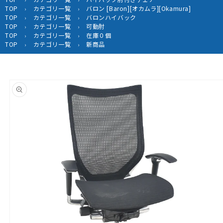
TOP
カテゴリ一覧
バロン [Baron][オカムラ][Okamura]
›
›
TOP
カテゴリ一覧
バロンハイバック
›
›
TOP
カテゴリ一覧
可動肘
›
›
TOP
カテゴリ一覧
在庫０個
›
›
TOP
カテゴリ一覧
新商品
›
›
商品情
報にス
キップ