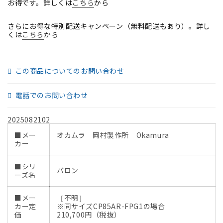
お得です。詳しくは
リ
リ
こちら
から
ッ
ッ
さらにお得な特別配送キャンペーン（無料配送もあり）。詳し
シ
シ
くは
こちら
から
ュ
ュ
2019
2019
年
年
この商品についてのお問い合わせ
製
製
2025082102【中
2025082102【中
電話でのお問い合わせ
古
古
オ
オ
2025082102
フ
フ
ィ
ィ
■メー
オカムラ 岡村製作所 Okamura
カー
ス
ス
家
家
■シリ
具】
具】
バロン
ーズ名
の
の
数
数
■メー
［不明］
量
量
カー定
※同サイズCP85AR-FPG1の場合
価
210,700円（税抜）
を
を