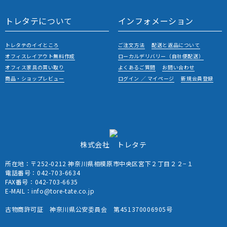
トレタテについて
インフォメーション
トレタテのイイところ
ご注文方法
配送と返品について
オフィスレイアウト無料作成
ローカルデリバリー（自社便配送）
オフィス家具の買い取り
よくあるご質問
お問い合わせ
商品・ショップレビュー
ログイン ／ マイページ
新規会員登録
株式会社 トレタテ
所在地：〒252-0212 神奈川県相模原市中央区宮下２丁目２２−１
電話番号：
042-703-6634
FAX番号：042-703-6635
E-MAIL：
info@tore-tate.co.jp
古物商許可証 神奈川県公安委員会 第451370006905号