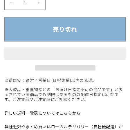
【中
【中
古】
古】
オ
オ
カ
カ
売り切れ
ム
ム
ラ
ラ
バ
バ
ロ
ロ
ン
ン
ハ
ハ
イ
イ
出荷目安：通常７営業日(日祝休業)以内の発送。
バ
バ
※大型品・重量物などの「お届け日指定不可の商品です」と表
ッ
ッ
示されている商品でも制限はあるものの配達日指定は可能で
ク
ク
す。ご注文前やご注文時にご相談ください。
可
可
動
動
詳しい送料一覧表については
こちら
から
肘
肘
ポ
ポ
弊社近郊やまとめ買いはローカルデリバリー（自社便配送）が