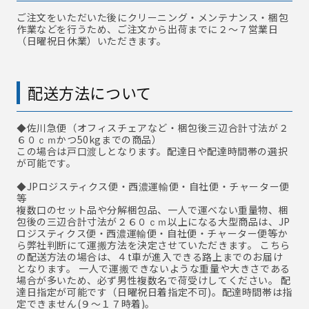
ご注文をいただいた後にクリーニング・メンテナンス・梱包
作業などを行うため、ご注文から出荷までに２～７営業日
（日曜祝日休業）いただきます。
配送方法について
◆佐川急便
（オフィスチェアなど・梱包後三辺合計寸法が２
６０ｃｍかつ50kgまでの商品）
この場合は戸口渡しとなります。配達日や配達時間帯の選択
が可能です。
◆JPロジスティクス便・西濃運輸便・自社便・チャーター便
等
複数口のセット品や分解梱包品、一人で運べない重量物、梱
包後の三辺合計寸法が２６０ｃｍ以上になる大型商品は、JP
ロジスティクス便・西濃運輸便・自社便・チャーター便等か
ら弊社判断にて運搬方法を決定させていただきます。 こちら
の配送方法の場合は、４t車が進入できる路上までのお届け
となります。 一人で運搬できないような重量や大きさである
場合が多いため、必ず男性複数名で荷受けしてください。 配
達日指定が可能です（日曜祝日着指定不可)。配達時間帯は指
定できません(９～１７時着)。