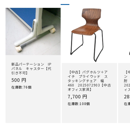
新品パーテーション IP
パネル キャスター【代
【中古】パグホルツ＋ア
【
引き不可】
イチ プライウッド ス
ン
通
500 円
タッキングチェア 幅
肘
460 2025072903【中古
20
常
在庫数:76個
オフィス家具】
ィ
価
通
7,700 円
通
28
格
常
常
在庫数:108個
在庫
価
価
格
格