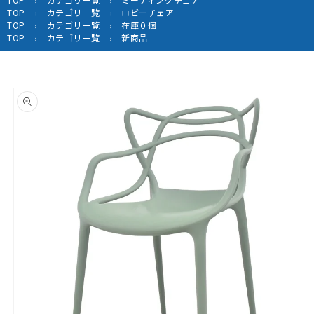
›
›
TOP
カテゴリ一覧
ロビーチェア
›
›
TOP
カテゴリ一覧
在庫０個
›
›
TOP
カテゴリ一覧
新商品
›
›
商品情
報にス
キップ