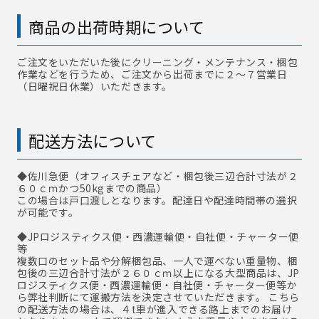
商品の出荷時期について
ご注文をいただいた後にクリーニング・メンテナンス・梱包
作業などを行うため、ご注文から出荷までに２～７営業日
（日曜祝日休業）いただきます。
配送方法について
◆佐川急便
（オフィスチェアなど・梱包後三辺合計寸法が２
６０ｃｍかつ50kgまでの商品）
この場合は戸口渡しとなります。配達日や配達時間帯の選択
が可能です。
◆JPロジスティクス便・西濃運輸便・自社便・チャーター便
等
複数口のセット品や分解梱包品、一人で運べない重量物、梱
包後の三辺合計寸法が２６０ｃｍ以上になる大型商品は、JP
ロジスティクス便・西濃運輸便・自社便・チャーター便等か
ら弊社判断にて運搬方法を決定させていただきます。 こちら
の配送方法の場合は、４t車が進入できる路上までのお届け