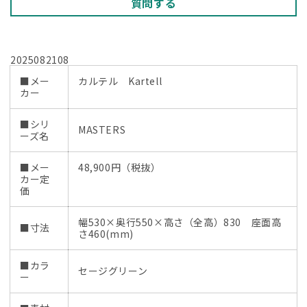
質問する
2025082108
■メー
カルテル Kartell
カー
■シリ
MASTERS
ーズ名
■メー
48,900円（税抜）
カー定
価
幅530×奥行550×高さ（全高）830 座面高
■寸法
さ460(mm)
■カラ
セージグリーン
ー