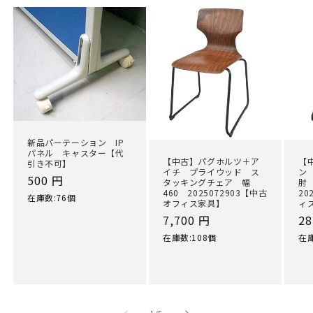
新品パーテーション IP
パネル キャスター【代
【中古】パグホルツ＋ア
【
引き不可】
イチ プライウッド ス
ン
通
500 円
タッキングチェア 幅
肘
460 2025072903【中古
20
常
在庫数:76個
オフィス家具】
ィ
価
通
7,700 円
通
28
格
常
常
在庫数:108個
在庫
価
価
格
格
の