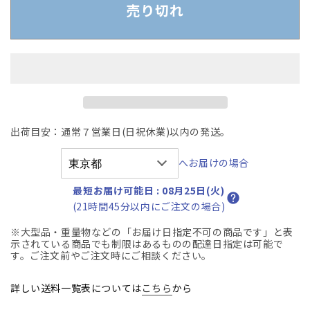
ル
ル
売り切れ
テ
テ
ル
ル
マ
マ
ス
ス
タ
タ
ー
ー
ズ
ズ
出荷目安：通常７営業日(日祝休業)以内の発送。
チ
チ
ェ
ェ
へお届けの場合
ア
ア
幅
幅
最短お届け可能日
:
08月25日(火)
530
530
(21時間45分以内にご注文の場合)
2025082108
2025082108
※大型品・重量物などの「お届け日指定不可の商品です」と表
【中
【中
示されている商品でも制限はあるものの配達日指定は可能で
古
古
す。ご注文前やご注文時にご相談ください。
オ
オ
フ
フ
詳しい送料一覧表については
こちら
から
ィ
ィ