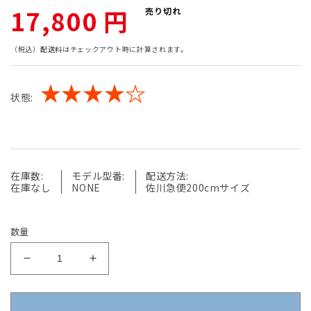
通
17,800 円
売り切れ
常
（税込）
配送料
はチェックアウト時に計算されます。
価
★★★★☆
状態:
格
在庫数:
モデル型番:
配送方法:
在庫なし
NONE
佐川急便200cmサイズ
数量
【中
【中
古】
古】
カ
カ