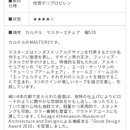
■素材
改質ポリプロピレン
仕様
■状態
★★★★☆
■備考 カルテル マスターズチェア 幅530
カルテルのMASTERSです。
マスターズはインダストリアルデザインを代表する3つの名
作チェアに敬意を表し、デザイン界の天才、フィリップ・
スタルクが手がけました。特徴的な背もたれは、アルネ・
ヤコブセンの「セブンチェア」、エーロ・サーリネンの
「チューリップアームチェア」、チャールズ・イームズの
「エッフェルチェア」それぞれのシルエットを融合するこ
とで生まれ、3つのラインが美しいカーブを描き交差し、形
成しています。
細い4本の脚で支えられた座面は、独特の仕上げによりビロ
ードのように艶やかな雰囲気をかもし出し、ゆったりとし
ていて座り心地も抜群です。軽量かつ実用的で、スタッキ
ングも可能。カラー展開も豊富で、アウトドアユースにも
適しています。Chicago Athenaeum-Museum of
Architecture and Designによる権威ある「Good Design
Award 2010」を受賞しました。