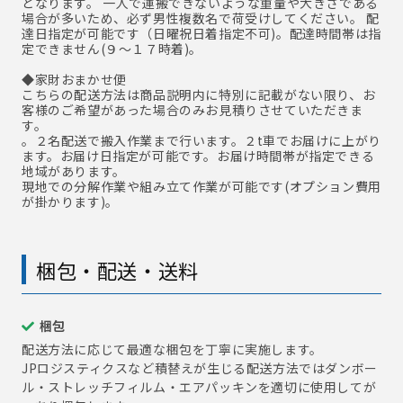
となります。 一人で運搬できないような重量や大きさである
場合が多いため、必ず男性複数名で荷受けしてください。 配
達日指定が可能です（日曜祝日着指定不可)。配達時間帯は指
定できません(９～１７時着)。
◆家財おまかせ便
こちらの配送方法は商品説明内に特別に記載がない限り、お
客様のご希望があった場合のみお見積りさせていただきま
す。
。２名配送で搬入作業まで行います。２t車でお届けに上がり
ます。お届け日指定が可能です。お届け時間帯が指定できる
地域があります。
現地での分解作業や組み立て作業が可能です(オプション費用
が掛かります)。
梱包・配送・送料
梱包
配送方法に応じて最適な梱包を丁寧に実施します。
JPロジスティクスなど積替えが生じる配送方法ではダンボー
ル・ストレッチフィルム・エアパッキンを適切に使用してが