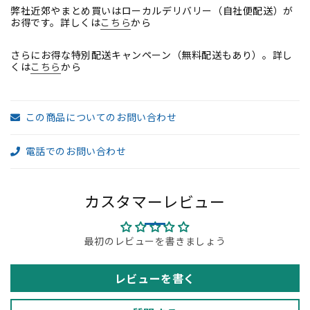
ス
ス
弊社近郊やまとめ買いはローカルデリバリー（自社便配送）が
お得です。詳しくは
こちら
から
家
家
具】
具】
さらにお得な特別配送キャンペーン（無料配送もあり）。詳し
の
の
くは
こちら
から
数
数
量
量
を
を
この商品についてのお問い合わせ
減
増
ら
や
電話でのお問い合わせ
す
す
カスタマーレビュー
最初のレビューを書きましょう
レビューを書く