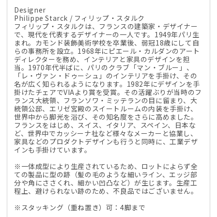
Designer
Philippe Starck / フィリップ・スタルク
フィリップ・スタルクは、フランスの建築家・デザイナー
で、現代を代表するデザイナーの一人です。1949年パリ生
まれ。カモンド装飾美術学校を卒業後、弱冠18歳にして自
らの事務所を設立。1968年にピエール・カルダンのアート
ディレクターを務め、インテリアと家具のデザインを担
当。1970年代半ばに、パリのクラブ「マン・ブルー」、
「レ・ヴァン・ドゥーシュ」のインテリアを手掛け、その
名が広く知られるようになります。1982年にデザインを手
掛けたチェアでVIAより賞を受賞。その活躍ぶりが当時のフ
ランス大統領、フランソワ・ミッテランの目に留まり、大
統領公邸、エリゼ宮殿のスイートルームの内装を手掛け、
世界中から脚光を浴び、その知名度をさらに高めました。
フランスをはじめ、スイス、イタリア、スペイン、日本な
ど、世界中でカッシーナ社など様々なメーカーと協業し、
家具などのプロダクトデザインも行うと同時に、工業デザ
インも手掛けています。
※一体成型により生産されているため、ロットによらず全
ての製品に型の跡（髪の毛のような細いライン、エッジ部
分や角にささくれ、細かい凹凸など）が生じます。生産工
程上、避けられない跡のため、不良品ではございません。
※スタッキング（重ね置き）可：4脚まで