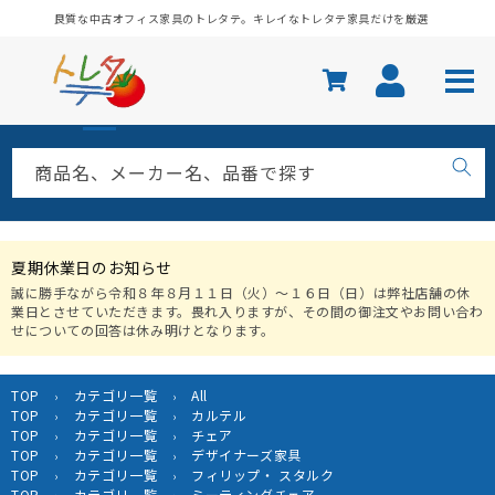
コンテ
良質な中古オフィス家具のトレタテ。キレイなトレタテ家具だけを厳選
ンツに
進む
商品名、メーカー名、品番で探す
夏期休業日のお知らせ
誠に勝手ながら令和８年８月１１日（火）〜１６日（日）は弊社店舗の休
業日とさせていただきます。畏れ入りますが、その間の御注文やお問い合わ
せについての回答は休み明けとなります。
TOP
カテゴリ一覧
All
›
›
TOP
カテゴリ一覧
カルテル
›
›
TOP
カテゴリ一覧
チェア
›
›
TOP
カテゴリ一覧
デザイナーズ家具
›
›
TOP
カテゴリ一覧
フィリップ・ スタルク
›
›
TOP
カテゴリ一覧
ミーティングチェア