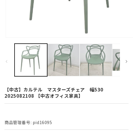
モ
ー
ダ
ル
で
メ
デ
ィ
ア
(1)
【中古】カルテル マスターズチェア 幅530
を
2025082108 【中古オフィス家具】
開
く
商品管理番号:
pid16095