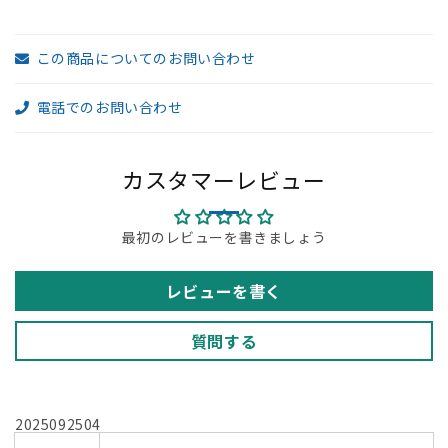
オ
オ
フ
フ
この商品についてのお問い合わせ
ィ
ィ
ス
ス
電話でのお問い合わせ
家
家
具】
具】
の
の
カスタマーレビュー
数
数
量
量
最初のレビューを書きましょう
を
を
減
増
ら
や
レビューを書く
す
す
質問する
2025092504