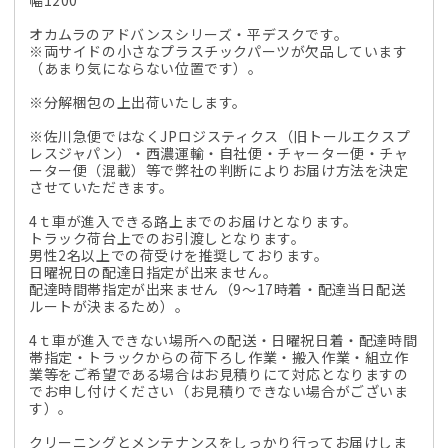
オカムラのアドバンスシリーズ・平デスクです。
※両サイドの小さなプラスチックパーツが欠品しています
（あまり気にならない位置です）。
※分解梱包の上出荷いたします。
※佐川急便ではなくJPロジスティクス（旧トールエクスプ
レスジャパン）・西濃運輸・自社便・チャーター便・チャ
ーター便（混載）等で弊社の判断によりお届け方法を決定
させていただきます。
4ｔ車が進入できる路上までのお届けとなります。
トラック荷台上でのお引渡しとなります。
男性2名以上での荷受けを推奨しております。
日曜祝日の配達日指定が出来ません。
配達時間帯指定が出来ません（9～17時着・配達当日配送
ルートが決まるため）。
4ｔ車が進入できない場所への配送・日曜祝日着・配達時間
帯指定・トラックからの荷下ろし作業・搬入作業・組立作
業等をご希望である場合はお見積りにて対応となりますの
でお申し付けください（お見積りできない場合がございま
す）。
クリーニングとメンテナンスをしっかり行ってお届けしま