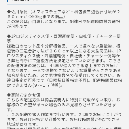
◆佐川急便
（オフィスチェアなど・梱包後三辺合計寸法が２
６０ｃｍかつ50kgまでの商品）
この場合は戸口渡しとなります。配達日や配達時間帯の選択
が可能です。
◆JPロジスティクス便・西濃運輸便・自社便・チャーター便
等
複数口のセット品や分解梱包品、一人で運べない重量物、梱
包後の三辺合計寸法が２６０ｃｍ以上になる大型商品は、JP
ロジスティクス便・西濃運輸便・自社便・チャーター便等か
ら弊社判断にて運搬方法を決定させていただきます。 こちら
の配送方法の場合は、４t車が進入できる路上までのお届け
となります。 一人で運搬できないような重量や大きさである
場合が多いため、必ず男性複数名で荷受けしてください。 配
達日指定が可能です（日曜祝日着指定不可)。配達時間帯は指
定できません(９～１７時着)。
◆家財おまかせ便
こちらの配送方法は商品説明内に特別に記載がない限り、お
客様のご希望があった場合のみお見積りさせていただきま
す。
。２名配送で搬入作業まで行います。２t車でお届けに上がり
ます。お届け日指定が可能です。お届け時間帯が指定できる
地域があります。