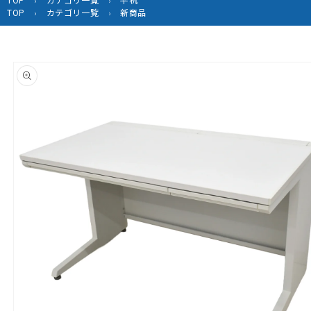
›
›
TOP
カテゴリ一覧
新商品
›
›
商品情
報にス
キップ