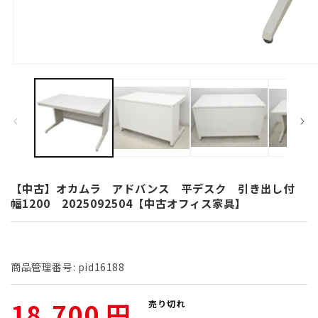
モ
ー
ダ
ル
で
メ
デ
ィ
ア
(1)
【中古】オカムラ アドバンス 平デスク 引き出し付
を
幅1200 2025092504【中古オフィス家具】
開
く
商品管理番号:
pid16188
通
18,700 円
売り切れ