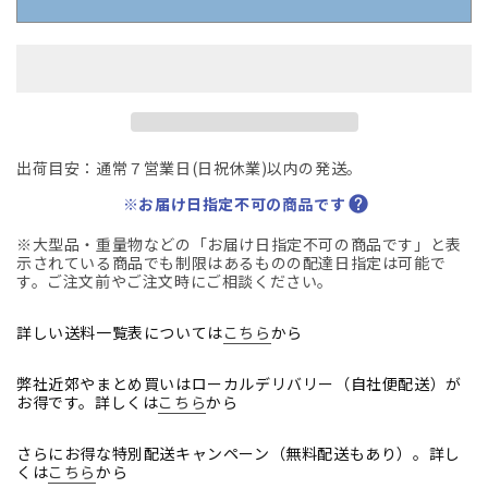
ラ
ラ
ア
ア
ド
ド
バ
バ
ン
ン
ス
ス
出荷目安：通常７営業日(日祝休業)以内の発送。
平
平
デ
※お届け日指定不可の商品です
デ
ス
ス
※大型品・重量物などの「お届け日指定不可の商品です」と表
ク
ク
示されている商品でも制限はあるものの配達日指定は可能で
す。ご注文前やご注文時にご相談ください。
引
引
き
き
詳しい送料一覧表については
こちら
から
出
出
し
し
弊社近郊やまとめ買いはローカルデリバリー（自社便配送）が
付
付
お得です。詳しくは
こちら
から
幅
幅
1200
1200
さらにお得な特別配送キャンペーン（無料配送もあり）。詳し
2025092504【中
2025092504【中
くは
こちら
から
古
古