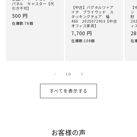
パネル キャスター【代
【中古】パグホルツ＋ア
【
引き不可】
イチ プライウッド ス
ン
通
500 円
タッキングチェア 幅
肘
460 2025072903【中古
20
常
在庫数:76個
オフィス家具】
ィ
価
通
7,700 円
通
28
格
常
常
在庫数:108個
在庫
価
価
格
格
の
1
/
5
すべてを表示する
お客様の声