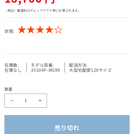
常
（税込）
配送料
はチェックアウト時に計算されます。
価
★★★★☆
状態:
格
在庫数:
モデル型番:
配送方法:
在庫なし
3V104P-MG99
大型宅配便120サイズ
数量
【中
【中
古】
古】
オ
オ
カ
カ
売り切れ
ム
ム