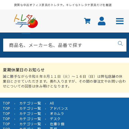
コンテ
良質な中古オフィス家具のトレタテ。キレイなトレタテ家具だけを厳選
ンツに
進む
商品名、メーカー名、品番で探す
夏期休業日のお知らせ
誠に勝手ながら令和８年８月１１日（火）〜１６日（日）は弊社店舗の休
業日とさせていただきます。畏れ入りますが、その間の御注文やお問い合わ
せについての回答は休み明けとなります。
TOP
カテゴリ一覧
All
›
›
TOP
カテゴリ一覧
アドバンス
›
›
TOP
カテゴリ一覧
オカムラ
›
›
TOP
カテゴリ一覧
デスク
›
›
TOP
カテゴリ一覧
在庫０個
›
›
TOP
カテゴリ一覧
平机