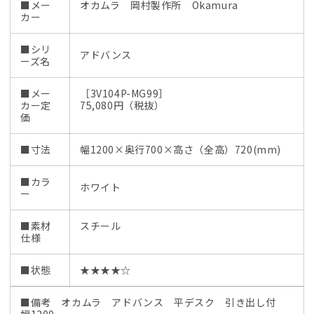
■メー
オカムラ 岡村製作所 Okamura
カー
■シリ
アドバンス
ーズ名
■メー
［3V104P-MG99］
カー定
75,080円（税抜）
価
■寸法
幅1200×奥行700×高さ（全高）720(mm)
■カラ
ホワイト
ー
■素材
スチール
仕様
■状態
★★★★☆
■備考 オカムラ アドバンス 平デスク 引き出し付
幅1200