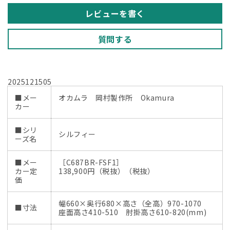
ュ
ュ
レビューを書く
2025121505【中
2025121505【中
古
古
質問する
オ
オ
フ
フ
ィ
ィ
2025121505
ス
ス
■メー
オカムラ 岡村製作所 Okamura
家
家
カー
具】
具】
の
の
■シリ
シルフィー
数
数
ーズ名
量
量
を
を
■メー
［C687BR-FSF1］
カー定
138,900円（税抜）（税抜）
減
増
価
ら
や
す
す
幅660×奥行680×高さ（全高）970-1070
■寸法
座面高さ410-510 肘掛高さ610-820(mm)