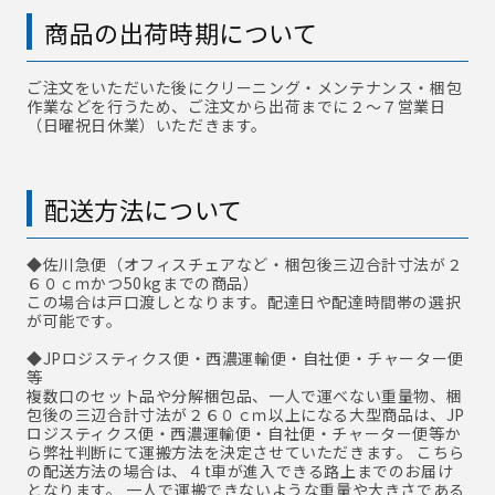
商品の出荷時期について
ご注文をいただいた後にクリーニング・メンテナンス・梱包
作業などを行うため、ご注文から出荷までに２～７営業日
（日曜祝日休業）いただきます。
配送方法について
◆佐川急便
（オフィスチェアなど・梱包後三辺合計寸法が２
６０ｃｍかつ50kgまでの商品）
この場合は戸口渡しとなります。配達日や配達時間帯の選択
が可能です。
◆JPロジスティクス便・西濃運輸便・自社便・チャーター便
等
複数口のセット品や分解梱包品、一人で運べない重量物、梱
包後の三辺合計寸法が２６０ｃｍ以上になる大型商品は、JP
ロジスティクス便・西濃運輸便・自社便・チャーター便等か
ら弊社判断にて運搬方法を決定させていただきます。 こちら
の配送方法の場合は、４t車が進入できる路上までのお届け
となります。 一人で運搬できないような重量や大きさである