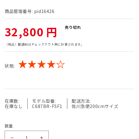
商品管理番号:
pid16426
通
32,800 円
売り切れ
常
（税込）
配送料
はチェックアウト時に計算されます。
価
★★★★☆
状態:
格
在庫数:
モデル型番:
配送方法:
在庫なし
C687BR-FSF1
佐川急便200cmサイズ
数量