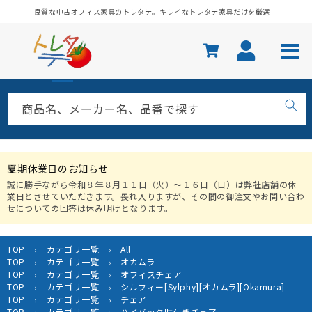
コンテ
良質な中古オフィス家具のトレタテ。キレイなトレタテ家具だけを厳選
ンツに
進む
商品名、メーカー名、品番で探す
夏期休業日のお知らせ
誠に勝手ながら令和８年８月１１日（火）〜１６日（日）は弊社店舗の休
業日とさせていただきます。畏れ入りますが、その間の御注文やお問い合わ
せについての回答は休み明けとなります。
TOP
カテゴリ一覧
All
›
›
TOP
カテゴリ一覧
オカムラ
›
›
TOP
カテゴリ一覧
オフィスチェア
›
›
TOP
カテゴリ一覧
シルフィー[Sylphy][オカムラ][Okamura]
›
›
TOP
カテゴリ一覧
チェア
›
›
TOP
カテゴリ一覧
ハイバック肘付きチェア