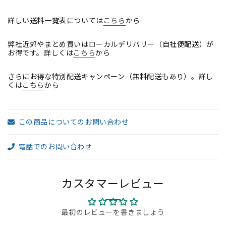
バ
バ
ッ
ッ
詳しい送料一覧表については
こちら
から
ク
ク
弊社近郊やまとめ買いはローカルデリバリー（自社便配送）が
カ
カ
お得です。詳しくは
こちら
から
ー
ー
ブ
ブ
さらにお得な特別配送キャンペーン（無料配送もあり）。詳し
ア
ア
くは
こちら
から
ジ
ジ
ャ
ャ
ス
ス
この商品についてのお問い合わせ
ト
ト
前
前
電話でのお問い合わせ
傾
傾
機
機
能
能
カスタマーレビュー
ポ
ポ
リ
リ
最初のレビューを書きましょう
ッ
ッ
シ
シ