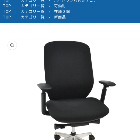
›
›
TOP
カテゴリ一覧
可動肘
›
›
TOP
カテゴリ一覧
在庫０個
›
›
TOP
カテゴリ一覧
新商品
›
›
商品情
報にス
キップ