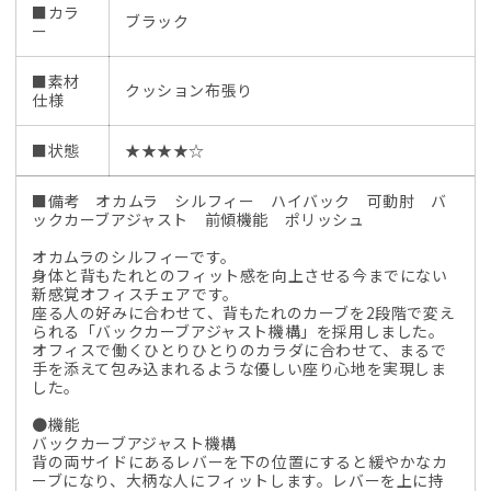
■カラ
ブラック
ー
■素材
クッション布張り
仕様
■状態
★★★★☆
■備考 オカムラ シルフィー ハイバック 可動肘 バ
ックカーブアジャスト 前傾機能 ポリッシュ
オカムラのシルフィーです。
身体と背もたれとのフィット感を向上させる今までにない
新感覚オフィスチェアです。
座る人の好みに合わせて、背もたれのカーブを2段階で変え
られる「バックカーブアジャスト機構」を採用しました。
オフィスで働くひとりひとりのカラダに合わせて、まるで
手を添えて包み込まれるような優しい座り心地を実現しま
した。
●機能
バックカーブアジャスト機構
背の両サイドにあるレバーを下の位置にすると緩やかなカ
ーブになり、大柄な人にフィットします。レバーを上に持