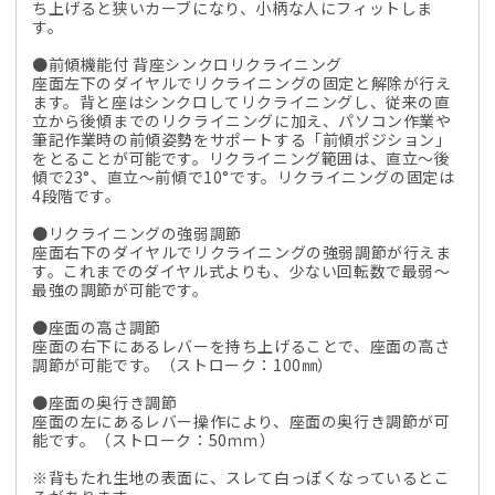
ち上げると狭いカーブになり、小柄な人にフィットしま
す。
●前傾機能付 背座シンクロリクライニング
座面左下のダイヤルでリクライニングの固定と解除が行え
ます。背と座はシンクロしてリクライニングし、従来の直
立から後傾までのリクライニングに加え、パソコン作業や
筆記作業時の前傾姿勢をサポートする「前傾ポジション」
をとることが可能です。リクライニング範囲は、直立～後
傾で23°、直立～前傾で10°です。リクライニングの固定は
4段階です。
●リクライニングの強弱調節
座面右下のダイヤルでリクライニングの強弱調節が行えま
す。これまでのダイヤル式よりも、少ない回転数で最弱～
最強の調節が可能です。
●座面の高さ調節
座面の右下にあるレバーを持ち上げることで、座面の高さ
調節が可能です。（ストローク：100㎜）
●座面の奥行き調節
座面の左にあるレバー操作により、座面の奥行き調節が可
能です。（ストローク：50ｍｍ）
※背もたれ生地の表面に、スレて白っぽくなっているとこ