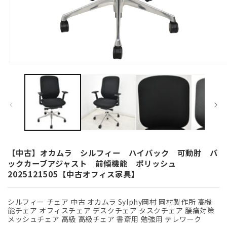
モ
ー
ダ
ル
で
メ
デ
ィ
ア
(1)
【中古】オカムラ シルフィー ハイバック 可動肘 バ
を
ックカーブアジャスト 前傾機能 ポリッシュ
開
2025121505【中古オフィス家具】
く
シルフィー チェア 中古 オカムラ Sylphy岡村 岡村製作所 高機
能チェア オフィスチェア デスクチェア タスクチェア 腰痛対策
メッシュチェア 高級 高級チェア 書斎用 勉強用 テレワーク