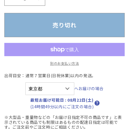
【中
【中
古】
古】
オ
オ
カ
カ
売り切れ
ム
ム
ラ
ラ
シ
シ
ル
ル
フ
フ
別のお支払い方法
ィ
ィ
ー
ー
出荷目安：通常７営業日(日祝休業)以内の発送。
ハ
ハ
イ
イ
へお届けの場合
バ
バ
ッ
ッ
最短お届け可能日
:
08月22日(土)
ク
ク
(14時間49分以内にご注文の場合)
可
可
※大型品・重量物などの「お届け日指定不可の商品です」と表
動
動
示されている商品でも制限はあるものの配達日指定は可能で
肘
肘
す。ご注文前やご注文時にご相談ください。