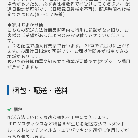
場合が多いため、必ず男性複数名で荷受けしてください。 配
達日指定が可能です（日曜祝日着指定不可)。配達時間帯は指
定できません(９～１７時着)。
◆家財おまかせ便
こちらの配送方法は商品説明内に特別に記載がない限り、お
客様のご希望があった場合のみお見積りさせていただきま
す。
。２名配送で搬入作業まで行います。２t車でお届けに上がり
ます。お届け日指定が可能です。お届け時間帯が指定できる
地域があります。
現地での分解作業や組み立て作業が可能です(オプション費用
が掛かります)。
梱包・配送・送料
梱包
配送方法に応じて最適な梱包を丁寧に実施します。
JPロジスティクスなど積替えが生じる配送方法ではダンボー
ル・ストレッチフィルム・エアパッキンを適切に使用してが
っちり梱包します。