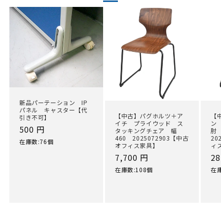
新品パーテーション IP
パネル キャスター【代
【中古】パグホルツ＋ア
【
引き不可】
イチ プライウッド ス
ン
通
500 円
タッキングチェア 幅
肘
460 2025072903【中古
20
常
在庫数:76個
オフィス家具】
ィ
価
通
7,700 円
通
28
格
常
常
在庫数:108個
在庫
価
価
格
格