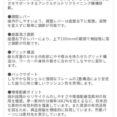
古
古
きをサポートするアンクルチルトリクライニング機構搭
載。
オ
オ
フ
フ
●調整レバー
ィ
ィ
操作がしやすいよう、調整レバーは座面左下に配置。姿勢
を変えずに簡単に調節が可能です。
ス
ス
家
家
●座面高さ調節
座面右下のレバーにより、上下100mmの範囲で無段階に高
具】
具】
さ調節が可能です。
の
の
数
数
●グリッド構造
最も荷重のかかる中央部にやや厚みを持たせたグリッド構
量
量
造は、ワーカーの身体の動きに合わせてしなやかに変形し
を
を
ます。
減
増
●バックサポート
ら
や
しなやかな背シェルと強固なフレームの2重構造により安定
した座り心地と優しいクッション性を実現します。
す
す
●環境配慮ポイント
設計段階からリサイクルのしやすさや環境配慮型素材の採
用を徹底。単一素材の分解率は82%を超えるなど、将来的
な素材の有効利用を推進しています。また資源の有効活用
を図るため、再生樹脂を積極的に採用しています。所要パ
ーツには素材名を表示しています。