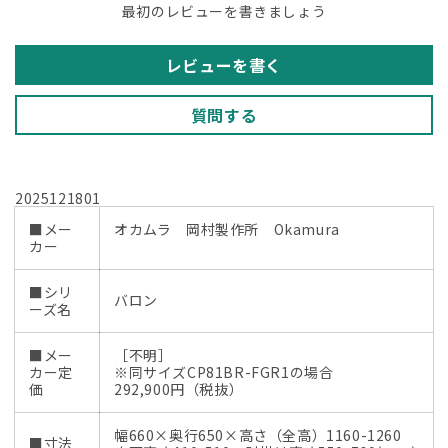
最初のレビューを書きましょう
シ
シ
ュ
ュ
（ヘ
（ヘ
レビューを書く
ッ
ッ
ド
ド
質問する
レ
レ
ス
ス
ト
ト
2025121801
は
は
■メー
オカムラ 岡村製作所 Okamura
グ
グ
カー
ラ
ラ
デ
デ
■シリ
バロン
ー
ー
ーズ名
シ
シ
ョ
ョ
■メー
［不明］
カー定
※同サイズCP81BR-FGR1の場合
ン
ン
価
292,900円（税抜）
メ
メ
ッ
ッ
幅660×奥行650×高さ（全高）1160-1260
■寸法
シ
シ