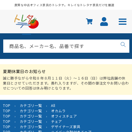
コンテ
良質な中古オフィス家具のトレタテ。キレイなトレタテ家具だけを厳選
ンツに
進む
商品名、メーカー名、品番で探す
夏期休業日のお知らせ
誠に勝手ながら令和８年８月１１日（火）〜１６日（日）は弊社店舗の休
業日とさせていただきます。畏れ入りますが、その間の御注文やお問い合わ
せについての回答は休み明けとなります。
TOP
カテゴリ一覧
All
›
›
TOP
カテゴリ一覧
オカムラ
›
›
TOP
カテゴリ一覧
オフィスチェア
›
›
TOP
カテゴリ一覧
チェア
›
›
TOP
カテゴリ一覧
デザイナーズ家具
›
›
TOP
カテゴリ一覧
ハイバック肘付きチェア