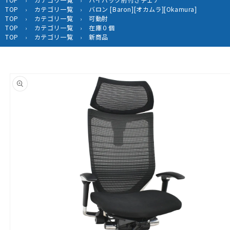
›
›
TOP
カテゴリ一覧
バロン [Baron][オカムラ][Okamura]
›
›
TOP
カテゴリ一覧
可動肘
›
›
TOP
カテゴリ一覧
在庫０個
›
›
TOP
カテゴリ一覧
新商品
›
›
商品情
報にス
キップ