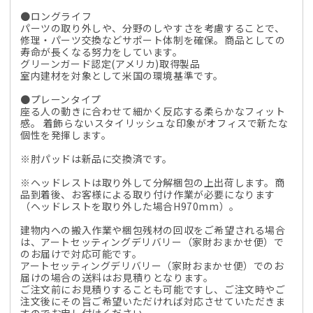
●ロングライフ
パーツの取り外しや、分野のしやすさを考慮することで、
修理・パーツ交換などサポート体制を確保。商品としての
寿命が長くなる努力をしています。
グリーンガード認定(アメリカ)取得製品
室内建材を対象として米国の環境基準です。
●プレーンタイプ
座る人の動きに合わせて細かく反応する柔らかなフィット
感。 着飾らないスタイリッシュな印象がオフィスで新たな
個性を発揮します。
※肘パッドは新品に交換済です。
※ヘッドレストは取り外して分解梱包の上出荷します。商
品到着後、お客様による取り付け作業が必要になります
（ヘッドレストを取り外した場合H970mm）。
建物内への搬入作業や梱包残材の回収をご希望される場合
は、アートセッティングデリバリー（家財おまかせ便）で
のお届けで対応可能です。
アートセッティングデリバリー（家財おまかせ便）でのお
届けの場合の送料はお見積りとなります。
ご注文前にお見積りすることも可能ですし、ご注文時やご
注文後にその旨ご希望いただければ対応させていただきま
すのでお申し付けください。