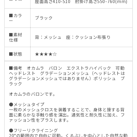
座面高さ410-510 肘掛け高さ550-760(mm)
ュ
ュ
で
で
■カラ
ブラック
ー
は
は
あ
あ
■素材
り
り
背：メッシュ 座：クッション布張り
仕様
ま
ま
せ
せ
■状態
★★★★☆
ん）
ん）
ポ
ポ
■備考 オカムラ バロン エクストラハイバック 可動
リ
リ
ヘッドレスト グラデーションメッシュ（ヘッドレストは
グラデーションメッシュではありません）ポリッシュ ブ
ッ
ッ
ラック
シ
シ
オカムラのバロンです。
ュ
ュ
ブ
ブ
●メッシュタイプ
一枚のメッシュクロスを装着することで、身体と接する背
ラ
ラ
面に柔らかな手触り感を演出。通気性と耐久性に加え、フ
ッ
ッ
ァッション性をプラスします。
ク
ク
●フリーリクライニング
2025121801【中
2025121801【中
20°の範囲内で自由に可動。くるぶしを中心とした自然な動