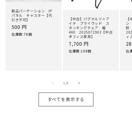
新品パーテーション IP
パネル キャスター【代
【中古】パグホルツ＋ア
【
引き不可】
イチ プライウッド ス
ン
通
500 円
タッキングチェア 幅
肘
460 2025072903【中古
20
常
在庫数:76個
オフィス家具】
ィ
価
通
7,700 円
通
28
格
常
常
在庫数:108個
在庫
価
価
格
格
の
1
/
5
すべてを表示する