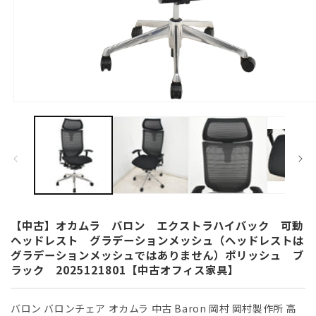
モ
ー
ダ
ル
で
メ
デ
ィ
ア
(1)
【中古】オカムラ バロン エクストラハイバック 可動
を
ヘッドレスト グラデーションメッシュ（ヘッドレストは
開
グラデーションメッシュではありません）ポリッシュ ブ
く
ラック 2025121801【中古オフィス家具】
バロン バロンチェア オカムラ 中古 Baron 岡村 岡村製作所 高