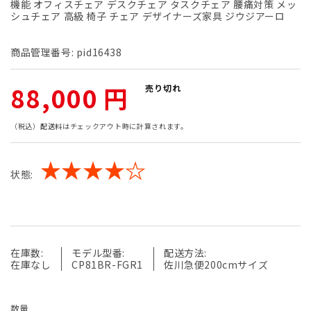
機能 オフィスチェア デスクチェア タスクチェア 腰痛対策 メッ
シュチェア 高級 椅子 チェア デザイナーズ家具 ジウジアーロ
商品管理番号:
pid16438
通
88,000 円
売り切れ
常
（税込）
配送料
はチェックアウト時に計算されます。
価
★★★★☆
状態:
格
在庫数:
モデル型番:
配送方法:
在庫なし
CP81BR-FGR1
佐川急便200cmサイズ
数量