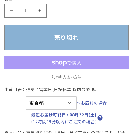
【中
【中
古】
古】
オ
オ
カ
カ
売り切れ
ム
ム
ラ
ラ
バ
バ
ロ
ロ
ン
ン
別のお支払い方法
エ
エ
ク
ク
出荷目安：通常７営業日(日祝休業)以内の発送。
ス
ス
ト
ト
へお届けの場合
ラ
ラ
ハ
ハ
最短お届け可能日
:
08月22日(土)
イ
イ
(12時間19分以内にご注文の場合)
バ
バ
※大型品・重量物などの「お届け日指定不可の商品です」と表