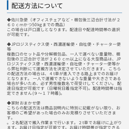
配送方法について
◆佐川急便
（オフィスチェアなど・梱包後三辺合計寸法が２
６０ｃｍかつ50kgまでの商品）
この場合は戸口渡しとなります。配達日や配達時間帯の選択
が可能です。
◆JPロジスティクス便・西濃運輸便・自社便・チャーター便
等
複数口のセット品や分解梱包品、一人で運べない重量物、梱
包後の三辺合計寸法が２６０ｃｍ以上になる大型商品は、JP
ロジスティクス便・西濃運輸便・自社便・チャーター便等か
ら弊社判断にて運搬方法を決定させていただきます。 こちら
の配送方法の場合は、４t車が進入できる路上までのお届け
となります。 一人で運搬できないような重量や大きさである
場合が多いため、必ず男性複数名で荷受けしてください。 配
達日指定が可能です（日曜祝日着指定不可)。配達時間帯は指
定できません(９～１７時着)。
◆家財おまかせ便
こちらの配送方法は商品説明内に特別に記載がない限り、お
客様のご希望があった場合のみお見積りさせていただきま
す。
。２名配送で搬入作業まで行います。２t車でお届けに上がり
ます。お届け日指定が可能です。お届け時間帯が指定できる