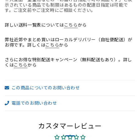
ッ
ッ
示されている商品でも制限はあるものの配達日指定は可能で
ク
ク
す。ご注文前やご注文時にご相談ください。
可
可
動
動
詳しい送料一覧表については
こちら
から
ヘ
ヘ
弊社近郊やまとめ買いはローカルデリバリー（自社便配送）が
ッ
ッ
お得です。詳しくは
こちら
から
ド
ド
レ
レ
さらにお得な特別配送キャンペーン（無料配送もあり）。詳し
ス
ス
くは
こちら
から
ト
ト
グ
グ
ラ
ラ
この商品についてのお問い合わせ
デ
デ
ー
ー
電話でのお問い合わせ
シ
シ
ョ
ョ
ン
ン
カスタマーレビュー
メ
メ
ッ
ッ