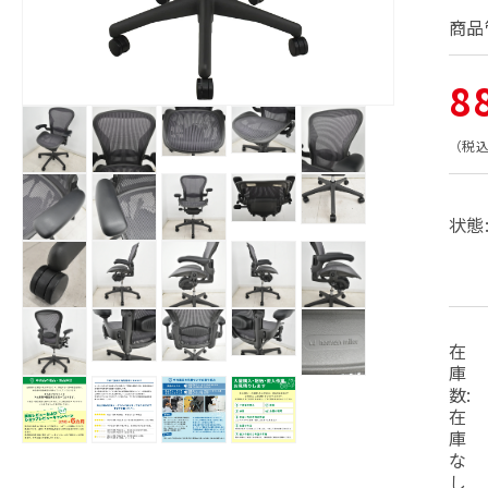
商品
通
8
モ
ー
常
（税
ダ
モ
モ
ル
モ
モ
モ
ー
ー
で
価
ー
ー
ー
ダ
ダ
メ
状態
ダ
ダ
ダ
ル
ル
モ
デ
モ
ル
ル
ル
で
で
モ
モ
モ
格
ー
ィ
ー
で
で
で
メ
メ
ー
ー
ー
ダ
ア
ダ
メ
メ
メ
デ
デ
ダ
ダ
ダ
(1)
ル
ル
デ
デ
デ
ィ
ィ
を
ル
ル
ル
で
で
モ
モ
モ
モ
モ
ィ
ィ
ィ
ア
ア
開
で
で
で
メ
メ
ー
ー
ー
ー
ー
(5)
ア
ア
ア
(4)
く
在
メ
メ
メ
デ
デ
を
ダ
ダ
ダ
ダ
ダ
(2)
(3)
(6)
を
モ
デ
デ
デ
庫
ィ
モ
モ
ィ
を
を
を
開
ル
ル
ル
ル
ル
開
モ
モ
ー
ィ
ィ
ィ
ア
ー
数:
ー
ア
開
開
開
く
で
で
で
で
で
く
ー
ー
ダ
ア
ア
ア
(10)
(11)
ダ
ダ
在
く
く
く
メ
メ
メ
メ
メ
ダ
ダ
を
ル
(7)
(8)
(9)
を
ル
ル
庫
デ
デ
デ
デ
デ
を
を
を
ル
ル
開
で
開
で
で
モ
モ
モ
モ
ィ
ィ
ィ
ィ
ィ
な
開
開
開
で
で
く
メ
く
メ
メ
ー
ー
ー
ー
ア
ア
ア
ア
ア
し
く
く
く
メ
メ
デ
デ
デ