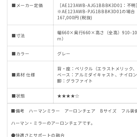
■メーカー定価
［AE123AWB-AJG1BBBK3D01：不
※AE123AWB-PJG1BBBK3D01の場合
167,000円 (税抜)
幅660×奥行660×高さ（全高）910-105
■寸法
ｍ）
■カラー
グレー
背・座：ペリクル（エラストメリック
■素材 仕様
ベース：アルミダイキャスト、ナイロ
脚：グラファイト
■状態
★★★★☆
■備考 ハーマンミラー アーロンチェア Bサイズ フル装
ハーマン・ミラーのアーロンチェアです。
●快適さとサポートの融合