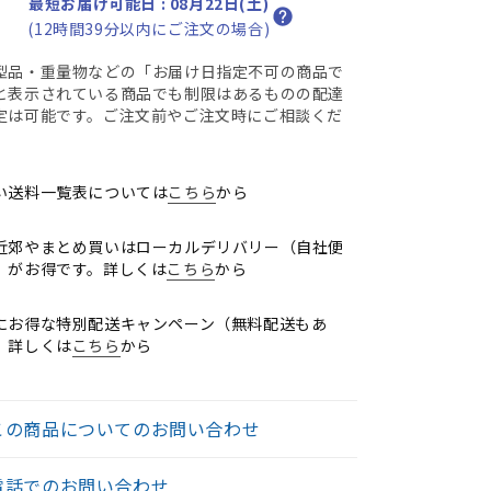
最短お届け可能日
:
08月22日(土)
ア
ア
(12時間39分以内にご注文の場合)
B
型品・重量物などの「お届け日指定不可の商品で
サ
サ
と表示されている商品でも制限はあるものの配達
イ
イ
定は可能です。ご注文前やご注文時にご相談くだ
ズ
ズ
。
フ
フ
ル
ル
い送料一覧表については
こちら
から
装
装
備
備
近郊やまとめ買いはローカルデリバリー（自社便
ラ
ラ
）がお得です。詳しくは
こちら
から
ン
ン
バ
バ
にお得な特別配送キャンペーン（無料配送もあ
ー
ー
。詳しくは
こちら
から
サ
サ
ポ
ポ
ー
ー
この商品についてのお問い合わせ
ト
ト
グ
グ
電話でのお問い合わせ