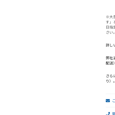
B
※大
す」
日指
さい
詳し
弊社
配送
さら
り）