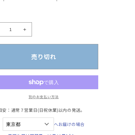
【中
【中
古】
古】
ハ
ハ
ー
ー
売り切れ
マ
マ
ン
ン
ミ
ミ
ラ
ラ
ー
ー
別のお支払い方法
ア
ア
ー
ー
目安：通常７営業日(日祝休業)以内の発送。
ロ
ロ
ン
ン
へお届けの場合
チ
チ
ェ
ェ