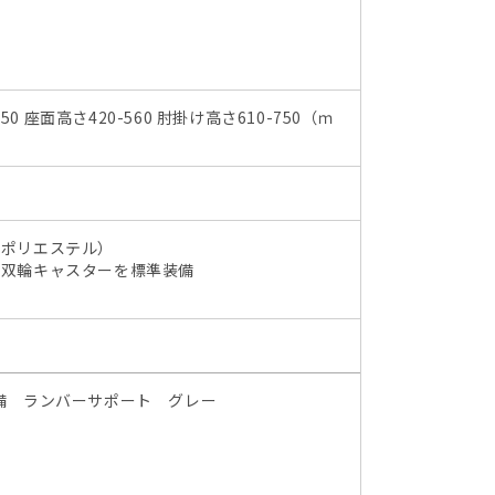
明］
0 座面高さ420-560 肘掛け高さ610-750（ｍ
、ポリエステル）
ン双輪キャスターを標準装備
備 ランバーサポート グレー