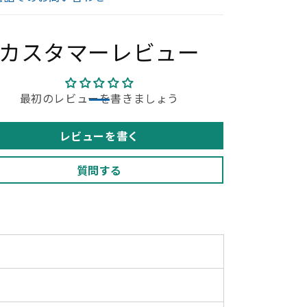
レ
レ
ー
ー
025122202【中
2025122202【中
カスタマーレビュー
古
古
オ
オ
フ
フ
最初のレビューを書きましょう
ィ
ィ
ス
ス
家
家
レビューを書く
具】
具】
の
の
質問する
数
数
量
量
を
を
減
増
ら
や
す
す