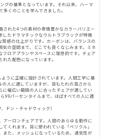
ィングの基準となっています。それ以来、ハーマ
て多くのことを学んできました。
選された4つの素材の表情豊かなカラーバリエー
求したドラマチックなウルトラブラックが特徴
な質感の仕上がりです。カーボンは、バランスの
囲気の空間まで、どこでも良くなじみます。ミネ
なフロアプランやスペースに理想的です。チェア
とれた配色になっています。
るように正確に設計されています。人間工学に基
イルの人に適していますが、背もたれの高さから
らに幅広い範囲の人に合ったチェアが適してい
ら99パーセンタイルまで、ほぼすべての人に適
・スタンフ、ドン・チャドウィック）
、アーロンチェアです。人間のあらゆる動作に
してくれます。背に使われている「ペリクル」
。また、メッシュになっているため、通気性が