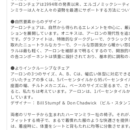
アーロンチェアは1994年の発表以来、エルゴノミックシーテ
ンミラーは人々と人々の姿勢を最適にサポートする方法につい
●自然要素からのデザイン
アーロンチェアは、自然から得られるエレメントを中心に、厳
ションを展開しています。オニキスは、アーロンの現代性を追
です。グラファイトは、特徴的なダークグレーで、クラシック
取れたニュートラルなカラーで、クールな雰囲気から暖かい雰
ラルは最も軽く、アーロンを細部まで明るくするので、開放的
の各コンポーネントは慎重に設計されており、基本的に調和の
●よりインクルーシブなチェア
アーロンの3つのサイズ、A、B、Cは、幅広い体型に対応でき
づいたチェアの多くは、5パーセンタイルから95パーセンタ
座面の幅、チルトメカニズム、ベースのサイズに至るまで、さ
ると、私たちは考えています。アーロンは、1パーセンタイルか
しています。
デザイナー： Bill Stumpf ＆ Don Chadwick （ビル
両者のリサーチから生まれたハーマンミラー社の椅子。それが
フィットする椅子で、まるで着慣れた服のような快適さを提供
は、着座時に、体重をシートと背もたれに均等に分散させます