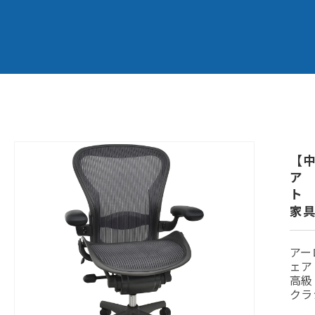
商品情
報にス
【
キップ
ア
ト 
家
アー
ェア
高級
クラ