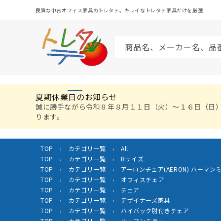
コンテ
ンツに
良質な中古オフィス家具のトレタテ。キレイなトレタテ家具だけを厳選
進む
商品名、メーカー名、品
夏期休業日のお知らせ
誠に勝手ながら令和８年８月１１日（火）〜１６日（日
ります。
TOP
カテゴリ一覧
All
›
›
TOP
カテゴリ一覧
Bサイズ
›
›
TOP
カテゴリ一覧
アーロンチェア(AERON) ハーマンミラー
›
›
TOP
カテゴリ一覧
オフィスチェア
›
›
TOP
カテゴリ一覧
チェア
›
›
TOP
カテゴリ一覧
デザイナーズ家具
›
›
TOP
カテゴリ一覧
ハイバック肘付きチェア
›
›
TOP
カテゴリ一覧
ハーマンミラー