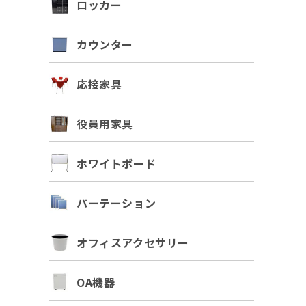
ロッカー
カウンター
応接家具
役員用家具
ホワイトボード
パーテーション
オフィスアクセサリー
OA機器