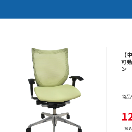
商品情
報にス
【
キップ
可
ン 
商品
通
1
常
（税