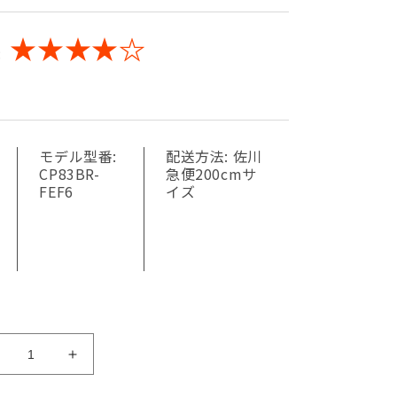
★★★★☆
:
モデル型番:
配送方法:
佐川
CP83BR-
急便200cmサ
FEF6
イズ
【中
【中
古】
古】