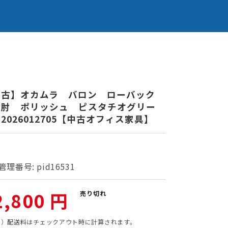
中古】オカムラ バロン ローバック
動肘 ポリッシュ ピスタチオグリー
2026012705【中古オフィス家具】
管理番号:
pid16531
2,800 円
売り切れ
込）
配送料
はチェックアウト時に計算されます。