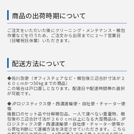
商品の出荷時期について
ご注文をいただいた後にクリーニング・メンテナンス・梱包
作業などを行うため、ご注文から出荷までに２～７営業日
（日曜祝日休業）いただきます。
配送方法について
◆佐川急便
（オフィスチェアなど・梱包後三辺合計寸法が２
６０ｃｍかつ50kgまでの商品）
この場合は戸口渡しとなります。配達日や配達時間帯の選択
が可能です。
◆JPロジスティクス便・西濃運輸便・自社便・チャーター便
等
複数口のセット品や分解梱包品、一人で運べない重量物、梱
包後の三辺合計寸法が２６０ｃｍ以上になる大型商品は、JP
ロジスティクス便・西濃運輸便・自社便・チャーター便等か
ら弊社判断にて運搬方法を決定させていただきます。 こちら