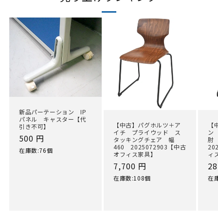
新品パーテーション IP
パネル キャスター【代
【中古】パグホルツ＋ア
【
引き不可】
イチ プライウッド ス
ン
通
500 円
タッキングチェア 幅
肘
460 2025072903【中古
20
常
在庫数:76個
オフィス家具】
ィ
価
通
7,700 円
通
28
格
常
常
在庫数:108個
在庫
価
価
格
格