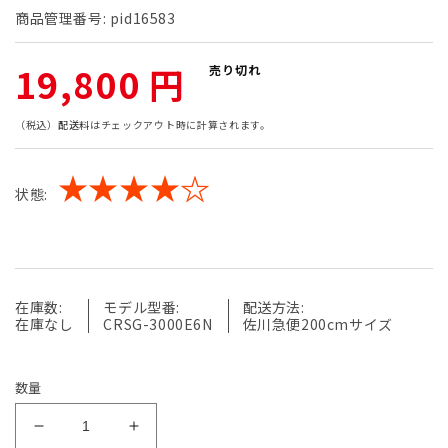
商品管理番号:
pid16583
通
19,800 円
売り切れ
常
（税込）
配送料
はチェックアウト時に計算されます。
価
★★★★☆
状態:
格
在庫数:
モデル型番:
配送方法:
在庫なし
CRSG-3000E6N
佐川急便200cmサイズ
数量
【中
【中