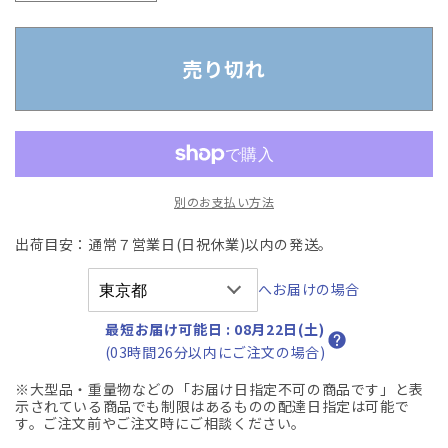
古】
古】
コ
コ
ク
ク
売り切れ
ヨ
ヨ
デ
デ
ュ
ュ
オ
オ
ラ
ラ
別のお支払い方法
肘
肘
な
な
出荷目安：通常７営業日(日祝休業)以内の発送。
し
し
ウ
ウ
へお届けの場合
レ
レ
タ
タ
最短お届け可能日
:
08月22日(土)
ン
ン
(03時間26分以内にご注文の場合)
キ
キ
※大型品・重量物などの「お届け日指定不可の商品です」と表
ャ
ャ
示されている商品でも制限はあるものの配達日指定は可能で
ス
ス
す。ご注文前やご注文時にご相談ください。
タ
タ