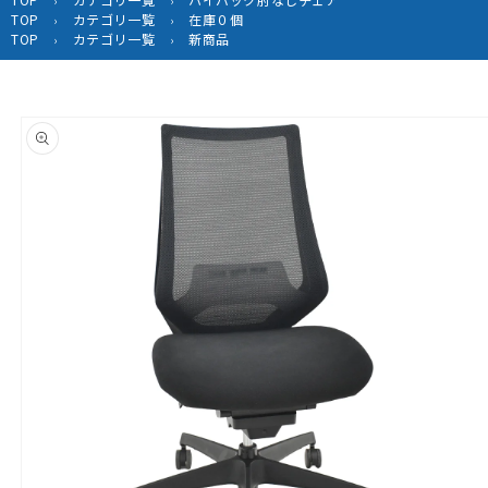
›
›
TOP
カテゴリ一覧
在庫０個
›
›
TOP
カテゴリ一覧
新商品
›
›
商品情
報にス
キップ