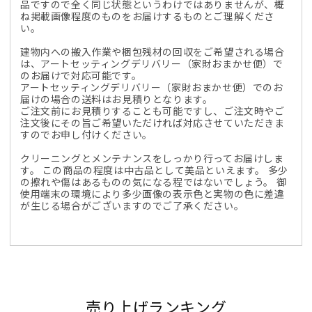
品ですので全く同じ状態というわけではありませんが、概
ね掲載画像程度のものをお届けするものとご理解くださ
い。
建物内への搬入作業や梱包残材の回収をご希望される場合
は、アートセッティングデリバリー（家財おまかせ便）で
のお届けで対応可能です。
アートセッティングデリバリー（家財おまかせ便）でのお
届けの場合の送料はお見積りとなります。
ご注文前にお見積りすることも可能ですし、ご注文時やご
注文後にその旨ご希望いただければ対応させていただきま
すのでお申し付けください。
クリーニングとメンテナンスをしっかり行ってお届けしま
す。 この商品の程度は中古品として美品といえます。 多少
の擦れや傷はあるものの気になる程ではないでしょう。 御
使用端末の環境により多少画像の表示色と実物の色に差違
が生じる場合がございますのでご了承ください。
売り上げランキング