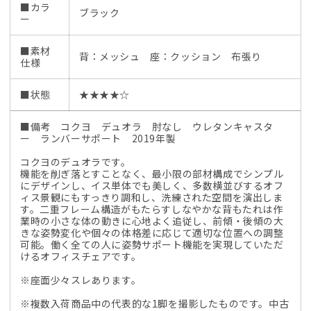
■カラ
ブラック
ー
■素材
背：メッシュ 座：クッション 布張り
仕様
■状態
★★★★☆
■備考 コクヨ デュオラ 肘なし ウレタンキャスタ
ー ランバーサポート 2019年製
コクヨのデュオラです。
機能を削ぎ落とすことなく、最小限の部材構成でシンプル
にデザインし、イス単体でも美しく、多数横並びするオフ
ィス景観にもすっきり調和し、洗練された空間を演出しま
す。二重フレーム構造がもたらすしなやかな背もたれは作
業時の小さな体の動きに心地よく追従し、前傾・後傾の大
きな姿勢変化や個々の体格差に応じて適切な位置への調整
可能。働く全ての人に姿勢サポート機能を実現していただ
けるオフィスチェアです。
※座面少々スレあります。
※複数入荷商品中の代表的な1脚を撮影したものです。中古