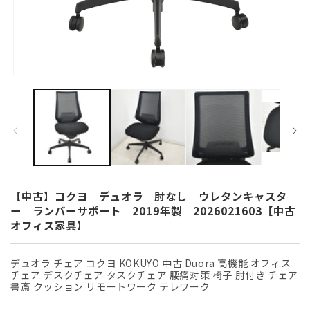
モ
ー
ダ
ル
で
メ
デ
ィ
ア
(1)
【中古】コクヨ デュオラ 肘なし ウレタンキャスタ
を
ー ランバーサポート 2019年製 2026021603【中古
開
オフィス家具】
く
デュオラ チェア コクヨ KOKUYO 中古 Duora 高機能 オフィス
チェア デスクチェア タスクチェア 腰痛対策 椅子 肘付き チェア
書斎 クッション リモートワーク テレワーク