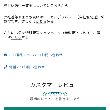
ー
ー
詳しい送料一覧表については
こちら
から
ラ
ラ
弊社近郊やまとめ買いはローカルデリバリー（自社便配送）が
ン
ン
お得です。詳しくは
こちら
から
バ
バ
ー
ー
さらにお得な特別配送キャンペーン（無料配送もあり）。詳し
サ
サ
くは
こちら
から
ポ
ポ
ー
ー
ト
ト
この商品についてのお問い合わせ
2019
2019
年
年
電話でのお問い合わせ
製
製
2026021603【中
2026021603【中
古
古
カスタマーレビュー
オ
オ
フ
フ
ィ
最初のレビューを書きましょう
ィ
ス
ス