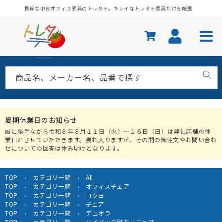
コンテ
良質な中古オフィス家具のトレタテ。キレイなトレタテ家具だけを厳選
ンツに
進む
商品名、メーカー名、品番で探す
夏期休業日のお知らせ
誠に勝手ながら令和８年８月１１日（火）〜１６日（日）は弊社店舗の休
業日とさせていただきます。畏れ入りますが、その間の御注文やお問い合わ
せについての回答は休み明けとなります。
TOP
カテゴリ一覧
All
›
›
TOP
カテゴリ一覧
オフィスチェア
›
›
TOP
カテゴリ一覧
コクヨ
›
›
TOP
カテゴリ一覧
チェア
›
›
TOP
カテゴリ一覧
デュオラ
›
›
TOP
カテゴリ一覧
ハイバック肘なしチェア