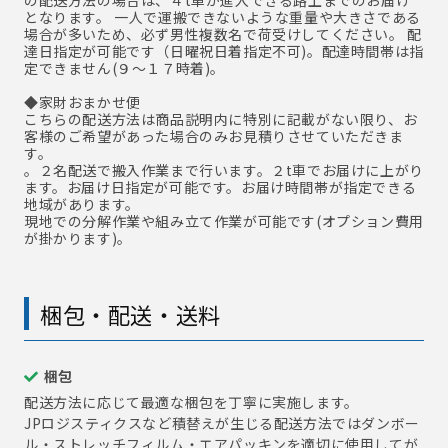
の配送方法の場合は、４t車が進入できる路上までのお届け
となります。 一人で運搬できないような重量や大きさである
場合が多いため、必ず男性複数名で荷受けしてください。 配
達日指定が可能です（日曜祝日着指定不可)。配達時間帯は指
定できません(９～１７時着)。
◆家財おまかせ便
こちらの配送方法は商品説明内に特別に記載がない限り、お
客様のご希望があった場合のみお見積りさせていただきま
す。
。２名配送で搬入作業まで行います。２t車でお届けに上がり
ます。お届け日指定が可能です。お届け時間帯が指定できる
地域があります。
現地での分解作業や組み立て作業が可能です(オプション費用
が掛かります)。
梱包・配送・送料
梱包
配送方法に応じて最適な梱包を丁寧に実施します。
JPロジスティクスなど積替えが生じる配送方法ではダンボー
ル・ストレッチフィルム・エアパッキンを適切に使用してが