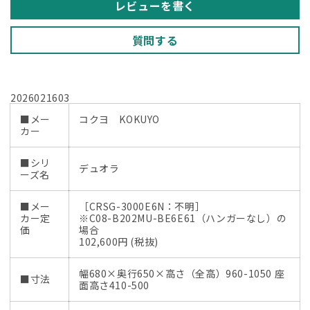
家
家
レビューを書く
具】
具】
の
の
質問する
数
数
量
量
を
を
2026021603
減
増
ら
や
■メー
コクヨ KOKUYO
カー
す
す
■シリ
デュオラ
ーズ名
■メー
［CRSG-3000E6N：不明］
カー定
※C08-B202MU-BE6E61（ハンガーなし）の
価
場合
102,600円 (税抜)
幅680×奥行650×高さ（全高）960-1050 座
■寸法
面高さ410-500