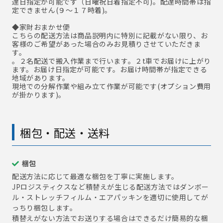
達日指定が可能です（日曜祝日着指定不可)。配達時間帯は指
定できません(９～１７時着)。
◆家財おまかせ便
こちらの配送方法は商品説明内に特別に記載がない限り、お
客様のご希望があった場合のみお見積りさせていただきま
す。
。２名配送で搬入作業まで行います。２t車でお届けに上がり
ます。お届け日指定が可能です。お届け時間帯が指定できる
地域があります。
現地での分解作業や組み立て作業が可能です(オプション費用
が掛かります)。
梱包・配送・送料
梱包
配送方法に応じて最適な梱包を丁寧に実施します。
JPロジスティクスなど積替えが生じる配送方法ではダンボー
ル・ストレッチフィルム・エアパッキンを適切に使用してが
っちり梱包します。
積替えがない方法でお送りする場合はできるだけ簡易的な梱