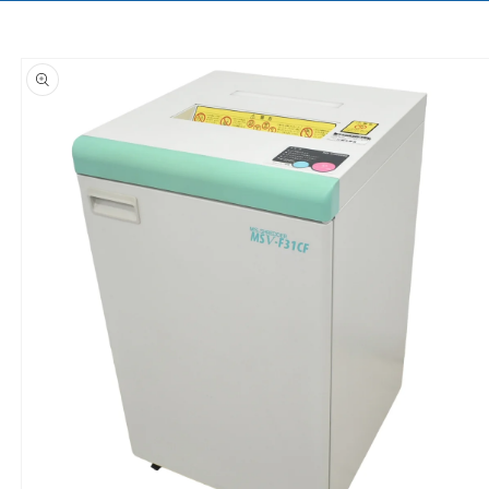
商品情
報にス
キップ