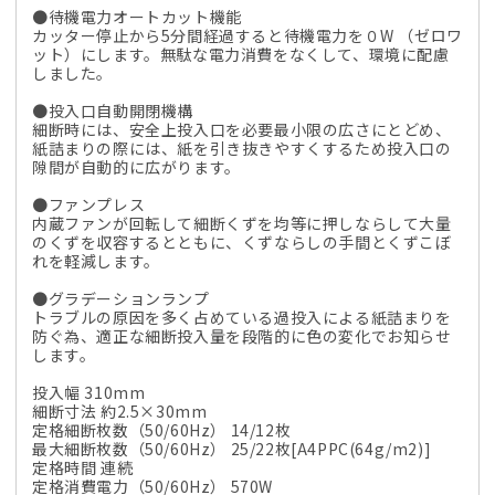
●待機電力オートカット機能
カッター停止から5分間経過すると待機電力を０W （ゼロワ
ット）にします。無駄な電力消費をなくして、環境に配慮
しました。
●投入口自動開閉機構
細断時には、安全上投入口を必要最小限の広さにとどめ、
紙詰まりの際には、紙を引き抜きやすくするため投入口の
隙間が自動的に広がります。
●ファンプレス
内蔵ファンが回転して細断くずを均等に押しならして大量
のくずを収容するとともに、くずならしの手間とくずこぼ
れを軽減します。
●グラデーションランプ
トラブルの原因を多く占めている過投入による紙詰まりを
防ぐ為、適正な細断投入量を段階的に色の変化でお知らせ
します。
投入幅 310mm
細断寸法 約2.5×30mm
定格細断枚数（50/60Hz） 14/12枚
最大細断枚数（50/60Hz） 25/22枚[A4PPC(64g/m2)]
定格時間 連続
定格消費電力（50/60Hz） 570W