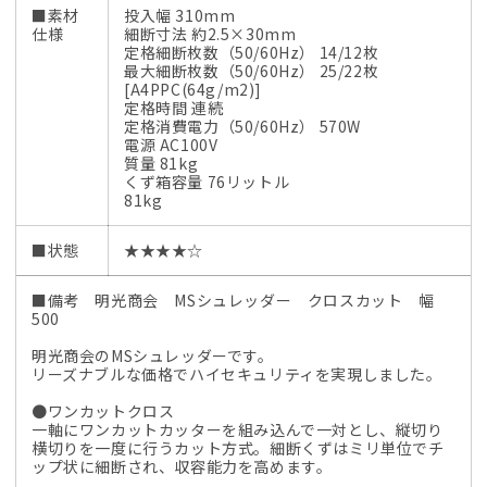
■素材
投入幅 310mm
仕様
細断寸法 約2.5×30mm
定格細断枚数（50/60Hz） 14/12枚
最大細断枚数（50/60Hz） 25/22枚
[A4PPC(64g/m2)]
定格時間 連続
定格消費電力（50/60Hz） 570W
電源 AC100V
質量 81kg
くず箱容量 76リットル
81kg
■状態
★★★★☆
■備考 明光商会 MSシュレッダー クロスカット 幅
500
明光商会のMSシュレッダーです。
リーズナブルな価格でハイセキュリティを実現しました。
●ワンカットクロス
一軸にワンカットカッターを組み込んで一対とし、縦切り
横切りを一度に行うカット方式。細断くずはミリ単位でチ
ップ状に細断され、収容能力を高めます。