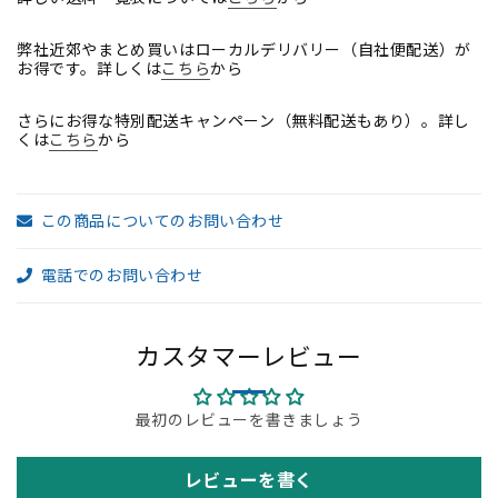
ィ
ィ
ス
ス
弊社近郊やまとめ買いはローカルデリバリー（自社便配送）が
家
家
お得です。詳しくは
こちら
から
具】
具】
の
の
さらにお得な特別配送キャンペーン（無料配送もあり）。詳し
くは
こちら
から
数
数
量
量
を
を
この商品についてのお問い合わせ
減
増
ら
や
電話でのお問い合わせ
す
す
カスタマーレビュー
最初のレビューを書きましょう
レビューを書く