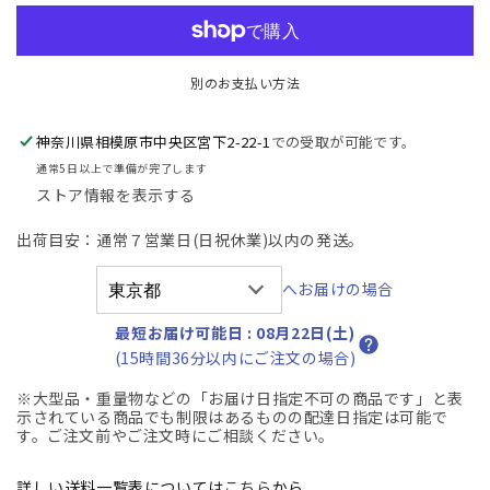
MS
MS
シ
シ
ュ
ュ
レ
レ
別のお支払い方法
ッ
ッ
ダ
ダ
神奈川県相模原市中央区宮下2-22-1
での受取が可能です。
ー
ー
通常5日以上で準備が完了します
ク
ク
ストア情報を表示する
ロ
ロ
出荷目安：通常７営業日(日祝休業)以内の発送。
ス
ス
カ
カ
へお届けの場合
ッ
ッ
ト
ト
最短お届け可能日
:
08月22日(土)
幅
幅
(15時間36分以内にご注文の場合)
500
500
2026042503【中
2026042503【中
※大型品・重量物などの「お届け日指定不可の商品です」と表
示されている商品でも制限はあるものの配達日指定は可能で
古
古
す。ご注文前やご注文時にご相談ください。
オ
オ
フ
フ
詳しい送料一覧表については
こちら
から