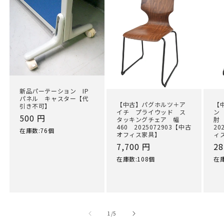
新品パーテーション IP
パネル キャスター【代
【中古】パグホルツ＋ア
【
引き不可】
イチ プライウッド ス
ン
通
500 円
タッキングチェア 幅
肘
460 2025072903【中古
20
常
在庫数:76個
オフィス家具】
ィ
価
通
7,700 円
通
28
格
常
常
在庫数:108個
在庫
価
価
格
格
の
1
/
5