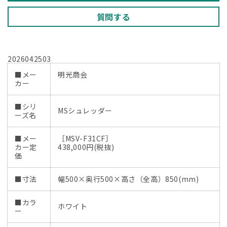
質問する
2026042503
■メー
明光商会
カー
■シリ
MSシュレッダー
ーズ名
■メー
［MSV-F31CF］
カー定
438,000円(税抜)
価
■寸法
幅500×奥行500×高さ（全高）850(mm)
■カラ
ホワイト
ー