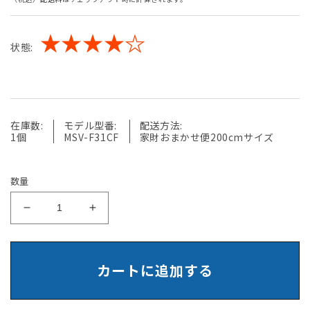
常
価
★★★★☆
状態:
格
在庫数:
モデル型番:
配送方法:
1個
MSV-F31CF
家財おまかせ便200cmサイズ
数量
【中
【中
古】
古】
明
明
光
光
カートに追加する
商
商
会
会