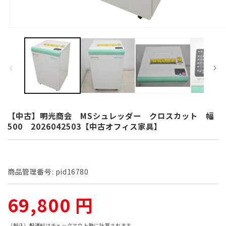
モ
ー
ダ
ル
で
メ
デ
ィ
ア
(1)
【中古】明光商会 MSシュレッダー クロスカット 幅
を
500 2026042503【中古オフィス家具】
開
く
商品管理番号:
pid16780
通
69,800 円
（税込）
配送料
はチェックアウト時に計算されます。