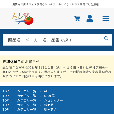
コンテ
良質な中古オフィス家具のトレタテ。キレイなトレタテ家具だけを厳選
ンツに
進む
商品名、メーカー名、品番で探す
夏期休業日のお知らせ
誠に勝手ながら令和８年８月１１日（火）〜１６日（日）は弊社店舗の休
業日とさせていただきます。畏れ入りますが、その間の御注文やお問い合わ
せについての回答は休み明けとなります。
TOP
カテゴリ一覧
All
›
›
TOP
カテゴリ一覧
OA機器
›
›
TOP
カテゴリ一覧
シュレッダー
›
›
TOP
カテゴリ一覧
新商品
›
›
TOP
カテゴリ一覧
明光商会
›
›