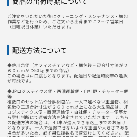
商品の出荷時期について
ご注文をいただいた後にクリーニング・メンテナンス・梱包
作業などを行うため、ご注文から出荷までに２～７営業日
（日曜祝日休業）いただきます。
配送方法について
◆佐川急便
（オフィスチェアなど・梱包後三辺合計寸法が２
６０ｃｍかつ50kgまでの商品）
この場合は戸口渡しとなります。配達日や配達時間帯の選択
が可能です。
◆JPロジスティクス便・西濃運輸便・自社便・チャーター便
等
複数口のセット品や分解梱包品、一人で運べない重量物、梱
包後の三辺合計寸法が２６０ｃｍ以上になる大型商品は、JP
ロジスティクス便・西濃運輸便・自社便・チャーター便等か
ら弊社判断にて運搬方法を決定させていただきます。 こちら
の配送方法の場合は、４t車が進入できる路上までのお届け
となります。 一人で運搬できないような重量や大きさである
場合が多いため、必ず男性複数名で荷受けしてください。 配