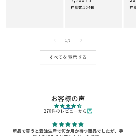
格
常
常
在庫数:104個
在庫
価
価
格
格
の
1
/
5
すべてを表示する
お客様の声
270件のレビューから
新品で買うと受注生産で何か月か待つ商品でしたが、手