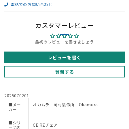
電話でのお問い合わせ
革
革
張
張
り
り
カスタマーレビュー
ポ
ポ
リ
リ
ッ
ッ
最初のレビューを書きましょう
シ
シ
ュ
ュ
レビューを書く
2020
2020
年
年
質問する
製
製
2025070201【中
2025070201【中
古
古
オ
オ
2025070201
フ
フ
■メー
オカムラ 岡村製作所 Okamura
ィ
ィ
カー
ス
ス
■シリ
家
家
CE RZチェア
ーズ名