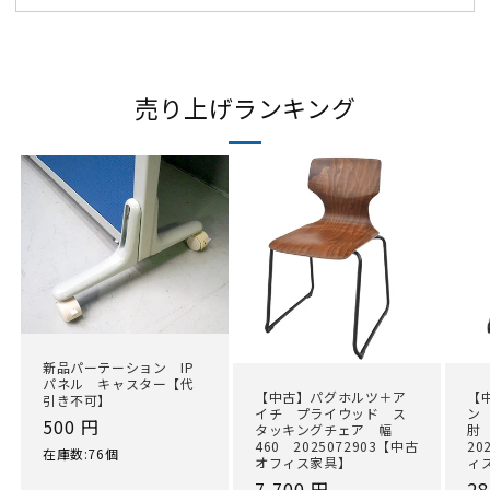
売り上げランキング
新品パーテーション IP
パネル キャスター【代
【中古】パグホルツ＋ア
【
引き不可】
イチ プライウッド ス
ン
通
500 円
タッキングチェア 幅
肘
460 2025072903【中古
20
常
在庫数:76個
オフィス家具】
ィ
価
通
7,700 円
通
28