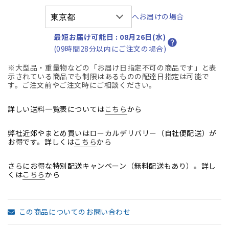
ハ
ハ
へお届けの場合
イ
イ
バ
バ
最短お届け可能日
:
08月26日(水)
ッ
ッ
(09時間28分以内にご注文の場合)
ク
ク
※大型品・重量物などの「お届け日指定不可の商品です」と表
エ
エ
示されている商品でも制限はあるものの配達日指定は可能で
グ
グ
す。ご注文前やご注文時にご相談ください。
ゼ
ゼ
ク
ク
詳しい送料一覧表については
こちら
から
テ
テ
ィ
ィ
弊社近郊やまとめ買いはローカルデリバリー（自社便配送）が
お得です。詳しくは
こちら
から
ブ
ブ
チ
チ
さらにお得な特別配送キャンペーン（無料配送もあり）。詳し
ェ
ェ
くは
こちら
から
ア
ア
固
固
定
定
この商品についてのお問い合わせ
肘
肘
総
総