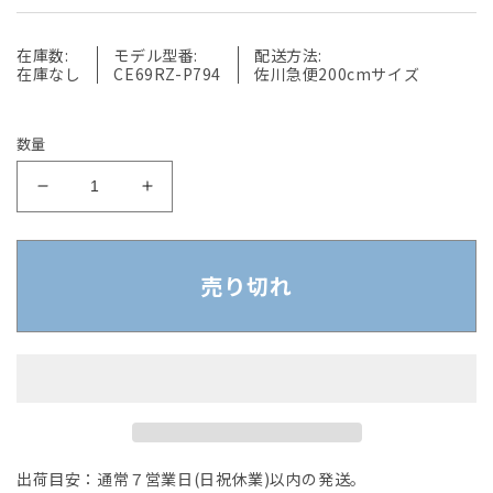
在庫数:
モデル型番:
配送方法:
在庫なし
CE69RZ-P794
佐川急便200cmサイズ
数量
【中
【中
古】
古】
オ
オ
カ
カ
売り切れ
ム
ム
ラ
ラ
CE-
CE-
RZ
RZ
シ
シ
リ
リ
ー
ー
出荷目安：通常７営業日(日祝休業)以内の発送。
ズ
ズ