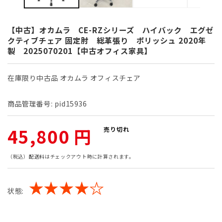
開
く
【中古】オカムラ CE-RZシリーズ ハイバック エグゼ
クティブチェア 固定肘 総革張り ポリッシュ 2020年
製 2025070201【中古オフィス家具】
在庫限り中古品 オカムラ オフィスチェア
商品管理番号:
pid15936
通
45,800 円
売り切れ
常
（税込）
配送料
はチェックアウト時に計算されます。
価
★★★★☆
状態:
格