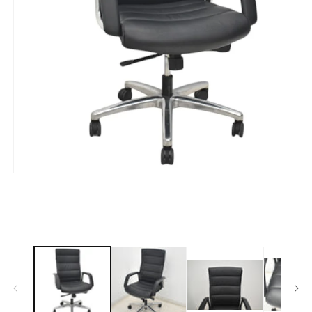
モ
ー
ダ
ル
で
メ
デ
ィ
ア
(1)
を