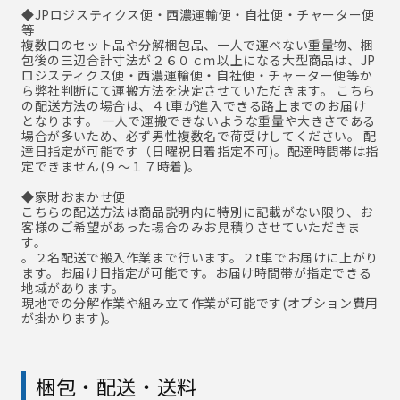
◆JPロジスティクス便・西濃運輸便・自社便・チャーター便
等
複数口のセット品や分解梱包品、一人で運べない重量物、梱
包後の三辺合計寸法が２６０ｃｍ以上になる大型商品は、JP
ロジスティクス便・西濃運輸便・自社便・チャーター便等か
ら弊社判断にて運搬方法を決定させていただきます。 こちら
の配送方法の場合は、４t車が進入できる路上までのお届け
となります。 一人で運搬できないような重量や大きさである
場合が多いため、必ず男性複数名で荷受けしてください。 配
達日指定が可能です（日曜祝日着指定不可)。配達時間帯は指
定できません(９～１７時着)。
◆家財おまかせ便
こちらの配送方法は商品説明内に特別に記載がない限り、お
客様のご希望があった場合のみお見積りさせていただきま
す。
。２名配送で搬入作業まで行います。２t車でお届けに上がり
ます。お届け日指定が可能です。お届け時間帯が指定できる
地域があります。
現地での分解作業や組み立て作業が可能です(オプション費用
が掛かります)。
梱包・配送・送料