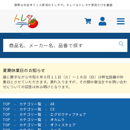
コンテ
良質な中古オフィス家具のトレタテ。キレイなトレタテ家具だけを厳選
ンツに
進む
商品名、メーカー名、品番で探す
夏期休業日のお知らせ
誠に勝手ながら令和８年８月１１日（火）〜１６日（日）は弊社店舗の休
業日とさせていただきます。畏れ入りますが、その間の御注文やお問い合わ
せについての回答は休み明けとなります。
TOP
カテゴリ一覧
All
›
›
TOP
カテゴリ一覧
CE
›
›
TOP
カテゴリ一覧
エグゼクティブチェア
›
›
TOP
カテゴリ一覧
オカムラ
›
›
TOP
カテゴリ一覧
オフィスチェア
›
›
TOP
カテゴリ一覧
チェア