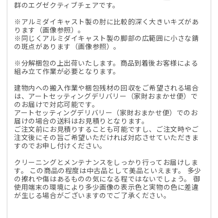
群のエグゼクティブチェアです。
※アルミダイキャスト製の肘に比較的深く大きいキズがあ
ります（画像参照）。
※同じくアルミダイキャスト製の脚部の広範囲に小さな錆
の斑点があります（画像参照）。
※分解梱包の上出荷いたします。商品到着後お客様による
組み立て作業が必要となります。
建物内への搬入作業や梱包残材の回収をご希望される場合
は、アートセッティングデリバリー（家財おまかせ便）で
のお届けで対応可能です。
アートセッティングデリバリー（家財おまかせ便）でのお
届けの場合の送料はお見積りとなります。
ご注文前にお見積りすることも可能ですし、ご注文時やご
注文後にその旨ご希望いただければ対応させていただきま
すのでお申し付けください。
クリーニングとメンテナンスをしっかり行ってお届けしま
す。 この商品の程度は中古品として美品といえます。 多少
の擦れや傷はあるものの気になる程ではないでしょう。 御
使用端末の環境により多少画像の表示色と実物の色に差違
が生じる場合がございますのでご了承ください。