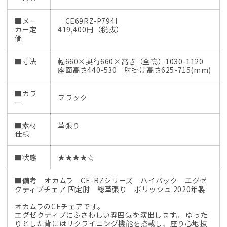
具】
具】
の
の
■メー
［CE69RZ-P794］
数
数
カー定
419,400円（税抜）
価
量
量
を
を
■寸法
幅660×奥行660×高さ（全高）1030-1120
減
増
座面高さ440-530 肘掛け高さ625-715(mm)
ら
や
す
す
■カラ
ブラック
ー
■素材
革張り
仕様
■状態
★★★★☆
■備考 オカムラ CE-RZシリーズ ハイバック エグゼ
クティブチェア 固定肘 総革張り ポリッシュ 2020年製
オカムラのCEチェアです。
エグゼクティブにふさわしい雰囲気を演出します。 ゆった
りとした背にはリクライニング機能を搭載し、座り心地抜